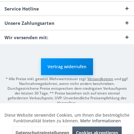
Service Hotline
Unsere Zahlungsarten
Wir versenden mit:
Vertrag widerrufen
* Alle Preise inkl. gesetzl. Mehrwertsteuer zzgl.
Versandkosten
und ggf.
Nachnahmegebühren, wenn nicht anders beschrieben.
Durchgestrichene Preise entsprechen dem niedrigsten Verkaufspreis
der letzten 30 Tage. ** Preise beziehen sich auf einen einmal
geforderten Verkaufspreis. UVP: Unverbindliche Preisempfehlung des
Herstellers.
© 2026 Digitale Fotografien | Entwicklung & Support by
Pro-Webs.de
Diese Website verwendet Cookies, um Ihnen die bestmögliche
Aktiv
Funktionale
Funktionalität bieten zu können.
Mehr Informationen
Datenschutzeinstellungen
Cookies akzeptieren
Inaktiv
Marketing