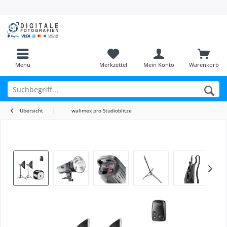
Menü
Merkzettel
Mein Konto
Warenkorb
Übersicht
walimex pro Studioblitze