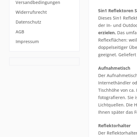
Versandbedingungen
5in1 Reflektoren S
Widerrufsrecht
Dieses 5in1 Reflek
Datenschutz
der In- und Outdoo
AGB
erzielen.
Das umfan
Reflexflächen: wei
Impressum
doppelseitiger Üb
geeignet. Geliefer
Aufnahmetisch
Der Aufnahmetisch 
Internethändler od
Tischhöhe von ca.
fotografieren. Sie
Lichtquellen. Die 
Ihnen später das F
Reflektorhalter
Der Reflektorhalte