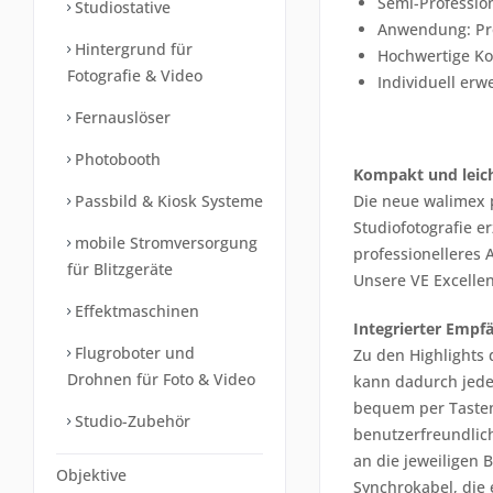
Semi-Profession
Studiostative
Anwendung: Pro
Hintergrund für
Hochwertige K
Fotografie & Video
Individuell erw
Fernauslöser
Photobooth
Kompakt und leicht
Passbild & Kiosk Systeme
Die neue walimex 
Studiofotografie e
mobile Stromversorgung
professionelleres 
für Blitzgeräte
Unsere VE Excellen
Effektmaschinen
Integrierter Empf
Flugroboter und
Zu den Highlights 
Drohnen für Foto & Video
kann dadurch jeder 
bequem per Tasten
Studio-Zubehör
benutzerfreundlich
an die jeweiligen B
Objektive
Synchrokabel, die 