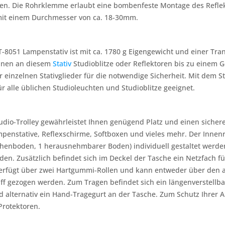
igen. Die Rohrklemme erlaubt eine bombenfeste Montage des Reflek
mit einem Durchmesser von ca. 18-30mm.
-8051 Lampenstativ ist mit ca. 1780 g Eigengewicht und einer Tran
önnen an diesem
Stativ
Studioblitze oder Reflektoren bis zu einem
einzelnen Stativglieder für die notwendige Sicherheit. Mit dem Sta
für alle üblichen Studioleuchten und Studioblitze geeignet.
udio-Trolley gewährleistet Ihnen genügend Platz und einen sicheren
ampenstative, Reflexschirme, Softboxen und vieles mehr. Der Innenr
chenboden, 1 herausnehmbarer Boden) individuell gestaltet werde
en. Zusätzlich befindet sich im Deckel der Tasche ein Netzfach für
verfügt über zwei Hartgummi-Rollen und kann entweder über den a
f gezogen werden. Zum Tragen befindet sich ein längenverstellbar
 alternativ ein Hand-Tragegurt an der Tasche. Zum Schutz Ihrer A
Protektoren.