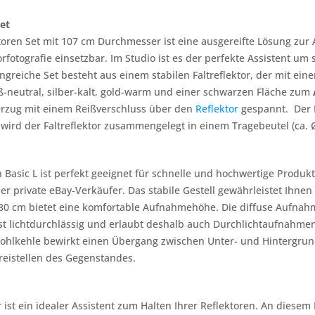
et
toren Set mit 107 cm Durchmesser ist eine ausgereifte Lösung zur A
rfotografie einsetzbar. Im Studio ist es der perfekte Assistent um
greiche Set besteht aus einem stabilen Faltreflektor, der mit eine
ß-neutral, silber-kalt, gold-warm und einer schwarzen Fläche zum
erzug mit einem Reißverschluss über den
Reflektor
gespannt. Der R
t wird der Faltreflektor zusammengelegt in einem Tragebeutel (ca. 
Basic L ist perfekt geeignet für schnelle und hochwertige Produkt
er private eBay-Verkäufer. Das stabile Gestell gewährleistet Ihne
 80 cm bietet eine komfortable Aufnahmehöhe. Die diffuse Aufnahm
 ist lichtdurchlässig und erlaubt deshalb auch Durchlichtaufnahmen
Hohlkehle bewirkt einen Übergang zwischen Unter- und Hintergrund 
reistellen des Gegenstandes.
r ist ein idealer Assistent zum Halten Ihrer Reflektoren. An diesem