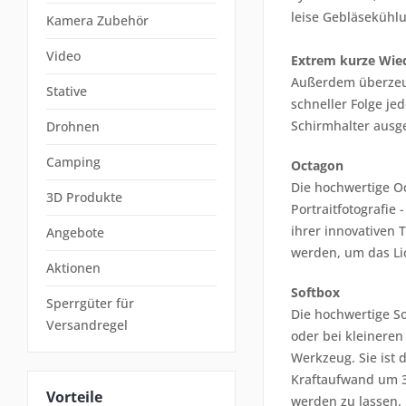
leise Gebläsekühlu
Kamera Zubehör
Video
Extrem kurze Wie
Außerdem überzeug
Stative
schneller Folge je
Schirmhalter ausge
Drohnen
Camping
Octagon
Die hochwertige 
3D Produkte
Portraitfotografie
ihrer innovativen 
Angebote
werden, um das Lic
Aktionen
Softbox
Sperrgüter für
Die hochwertige So
Versandregel
oder bei kleineren
Werkzeug. Sie ist
Kraftaufwand um 3
Vorteile
werden zu lassen.