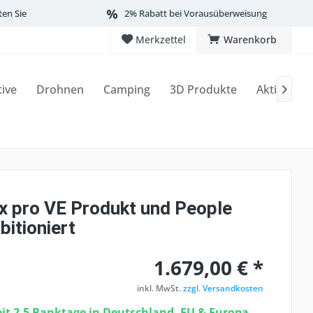
ten Sie
2% Rabatt bei Vorausüberweisung
Merkzettel
Warenkorb
tive
Drohnen
Camping
3D Produkte
Aktionen

x pro VE Produkt und People
itioniert
1.679,00 € *
inkl. MwSt.
zzgl. Versandkosten
eit 2-5 Banktage in Deutschland, EU & Europa