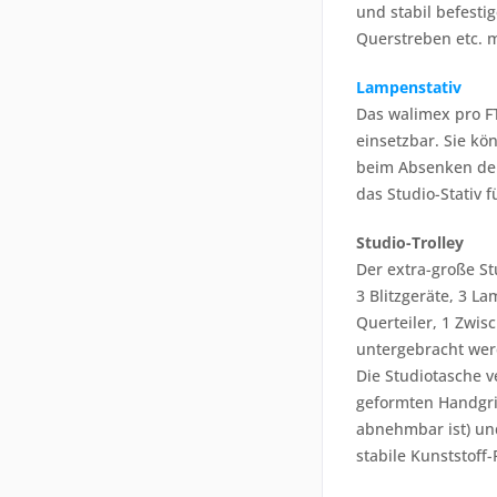
und stabil befest
Querstreben etc. 
Lampenstativ
Das walimex pro FT
einsetzbar. Sie k
beim Absenken der 
das Studio-Stativ 
Studio-Trolley
Der extra-große St
3 Blitzgeräte, 3 L
Querteiler, 1 Zwis
untergebracht werd
Die Studiotasche 
geformten Handgrif
abnehmbar ist) und
stabile Kunststoff-