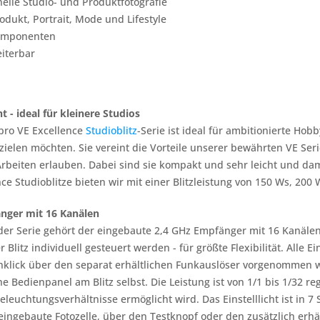
elle Studio- und Produktfotografie
dukt, Portrait, Mode und Lifestyle
omponenten
eiterbar
 - ideal für kleinere Studios
pro VE Excellence
Studioblitz
-Serie ist ideal für ambitionierte Hob
rzielen möchten. Sie vereint die Vorteile unserer bewährten VE Ser
Arbeiten erlauben. Dabei sind sie kompakt und sehr leicht und dam
ce Studioblitze bieten wir mit einer Blitzleistung von 150 Ws, 200
änger mit 16 Kanälen
der Serie gehört der eingebaute 2,4 GHz Empfänger mit 16 Kanäle
Blitz individuell gesteuert werden - für größte Flexibilität. Alle E
klick über den separat erhältlichen Funkauslöser vorgenommen w
e Bedienpanel am Blitz selbst. Die Leistung ist von 1/1 bis 1/32 r
eleuchtungsverhältnisse ermöglicht wird. Das Einstelllicht ist in 7
eingebaute Fotozelle, über den Testknopf oder den zusätzlich erhä