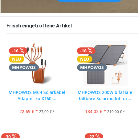
Frisch eingetroffene Artikel
-16
-16
NEU
NEU
MHPOWOS
MHPOWOS
MHPOWOS MC4 Solarkabel
MHPOWOS 200W bifaziale
Adapter zu XT60,...
faltbare Solarmodul für...
22,69 € *
184,03 € *
27,00 € *
219,00 € *
vorher 219,00 €*
-30
-22