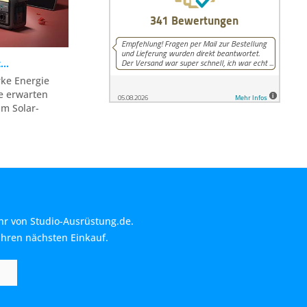
...
arke Energie
e erwarten
um Solar-
hr von Studio-Ausrüstung.de.
Ihren nächsten Einkauf.