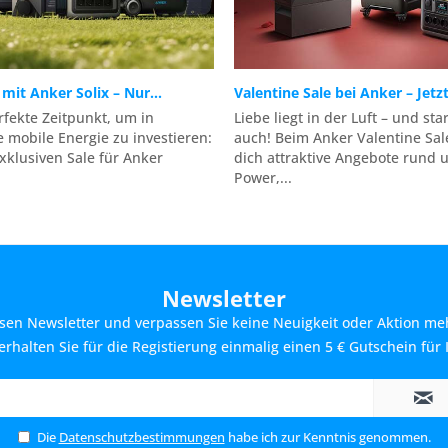
 mit Anker Solix – Nur...
Valentine Sale bei Anker – Jetzt
erfekte Zeitpunkt, um in
Liebe liegt in der Luft – und st
e mobile Energie zu investieren:
auch! Beim Anker Valentine Sal
klusiven Sale für Anker
dich attraktive Angebote rund 
Power,...
Newsletter
sen Newsletter und verpassen Sie keine Neuigkeit oder Aktion me
rhalten Sie für die Registierung einmalig einen 5 € Gutschein für 
Die
Datenschutzbestimmungen
habe ich zur Kenntnis genommen.