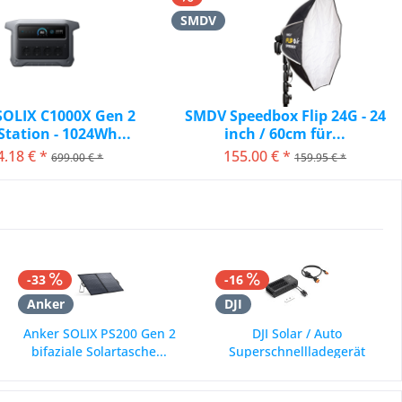
SMDV
SOLIX C1000X Gen 2
SMDV Speedbox Flip 24G - 24
tation - 1024Wh...
inch / 60cm für...
4,18 € *
155,00 € *
699,00 € *
159,95 € *
orher 588,23 €*
vorher 159,95 €*
-33
-16
Anker
DJI
Anker SOLIX PS200 Gen 2
DJI Solar / Auto
bifaziale Solartasche...
Superschnellladegerät
1.8kW...
235,29 € *
251,26 € *
349,99 € *
299,00 € *