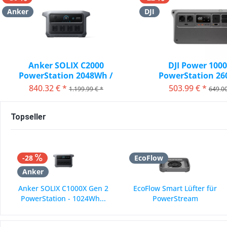
Anker
DJI
Anker SOLIX C2000
DJI Power 1000
PowerStation 2048Wh /
PowerStation 260
3000W *...
1024 Wh
840,32 € *
503,99 € *
1.199,99 € *
649,00
vorher 1.008,39 €*
vorher 545,38 
Topseller
-28
EcoFlow
Anker
Anker SOLIX C1000X Gen 2
EcoFlow Smart Lüfter für
PowerStation - 1024Wh...
PowerStream
504,18 € *
39,00 € *
699,00 € *