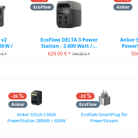
EcoFlow
Anker
 v2
EcoFlow DELTA 3 Power
Anker 
0 W /
Station - 3.600 Watt /...
PowerS
629,00 € *
50
 € *
749,00 € *
€*
vorher 629,41 €*
v
-26
-23
Anker
EcoFlow
Anker SOLIX C300X
EcoFlow SmartPlug für
PowerStation 288Wh / 600W
PowerStream
*...
184,87 € *
29,90 € *
249,99 € *
39,00 € *