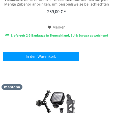
Menge Zubehör anbringen, um beispielsweise bei schlechten
Lichtverhältnissen eine LED zu montieren. Dank des Aptaris
259,00 € *
Caseless Mounts können Sie Ihre GoPro ohne das
Schutzgehäuse verwenden, um...
Merken
Lieferzeit 2-5 Banktage in Deutschland, EU & Europa abweichend
In den
Warenkorb
mantona