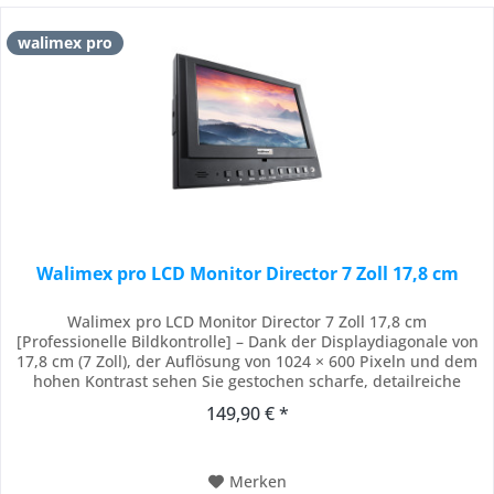
walimex pro
Walimex pro LCD Monitor Director 7 Zoll 17,8 cm
Walimex pro LCD Monitor Director 7 Zoll 17,8 cm
[Professionelle Bildkontrolle] – Dank der Displaydiagonale von
17,8 cm (7 Zoll), der Auflösung von 1024 × 600 Pixeln und dem
hohen Kontrast sehen Sie gestochen scharfe, detailreiche
Bilder. die optional montierbare Sonnenblende ermöglicht
149,90 € *
auch bei direktem Sonnenlicht eine hervorragende Sicht, so
dass die präzise Bildkontrolle...
Merken