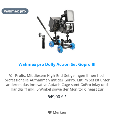
walimex pro
Walimex pro Dolly Action Set Gopro III
Für Profis: Mit diesem High-End-Set gelingen Ihnen hoch
professionelle Aufnahmen mit der GoPro. Mit im Set ist unter
anderem das innovative Aptaris Cage samt GoPro Inlay und
Handgriff inkl. L-Winkel sowie der Monitor Cineast zur
Bildkontrolle, wodurch Sie keine Zeitverzögerung dank HDMI
649,00 € *
haben. In Situationen mit wenig Licht hilft Ihnen die
dimmbare LED Videoleuchte. Der...
Merken