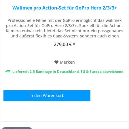
Walimex pro Action-Set für GoPro Hero 2/3/3+
Professionelle Filme mit der GoPro ermöglicht das walimex
pro Action-Set für GoPro Hero 2/3/3+. Speziell für die Action-
Kamera entwickelt, bietet das Set nicht nur ein passgenaues
und äußerst flexibles Cage-System, sondern auch einen
innovativen GoPro-Einsatz, der die Nutzung des Micro- und
279,00 € *
Mini HDMI-Anschlusses der GoPro in Verbindung mit dem
Aptaris Cage-System ermöglicht....
Merken
Lieferzeit 2-5 Banktage in Deutschland, EU & Europa abweichend
In den
Warenkorb