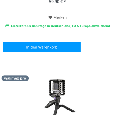
59,90 € *
nutzbar für Selfies und durch den größeren Durchmesser der
Stativauszüge werden...
Merken
Lieferzeit 2-5 Banktage in Deutschland, EU & Europa abweichend
In den
Warenkorb
walimex pro