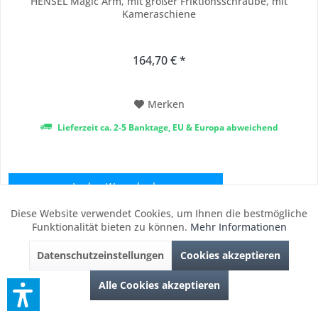
HENSEL Magic Arm, mit großer Friktionsschraube, mit
Kameraschiene
164,70 € *
Merken
Lieferzeit ca. 2-5 Banktage, EU & Europa abweichend
In den
Warenkorb
Diese Website verwendet Cookies, um Ihnen die bestmögliche
Aktiv
Funktionale
Funktionalität bieten zu können.
Mehr Informationen
Datenschutzeinstellungen
Cookies akzeptieren
Inaktiv
Marketing
HENSEL
Alle Cookies akzeptieren
Inaktiv
Tracking