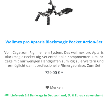
Walimex pro Aptaris Blackmagic Pocket Action-Set
Vom Cage zum Rig in einem System: Das walimex pro Aptaris
Blackmagic Pocket Rig-Set enthält alle Komponenten, um Ihr
Cage mit nur wenigen Handgriffen zum Rig zu erweitern und
ermöglicht damit professionelle Filmergebnisse. Zum Set
gehören das für die Kamera Blackmagic Pocket passgenaue
729,00 € *
Cage-System Aptaris sowie das Aptaris Rod-, Griff- und
Schultermodul. Aufgrund der extrem...
Merken
Lieferzeit 2-5 Banktage in Deutschland, EU & Europa abweichend