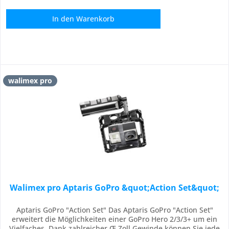
In den
Warenkorb
walimex pro
Walimex pro Aptaris GoPro &quot;Action Set&quot;
Aptaris GoPro "Action Set" Das Aptaris GoPro "Action Set"
erweitert die Möglichkeiten einer GoPro Hero 2/3/3+ um ein
Vielfaches. Dank zahlreicher Œ Zoll Gewinde können Sie jede