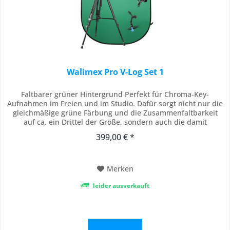
Walimex Pro V-Log Set 1
Faltbarer grüner Hintergrund Perfekt für Chroma-Key-
Aufnahmen im Freien und im Studio. Dafür sorgt nicht nur die
gleichmäßige grüne Färbung und die Zusammenfaltbarkeit
auf ca. ein Drittel der Größe, sondern auch die damit
einhergehende Transportabilität. Das ist platzsparend und
399,00 € *
effektiv! Mit einer Größe von 150x200cm kann er zudem einen
großen Teil der filmischen...
Merken
leider ausverkauft
Details