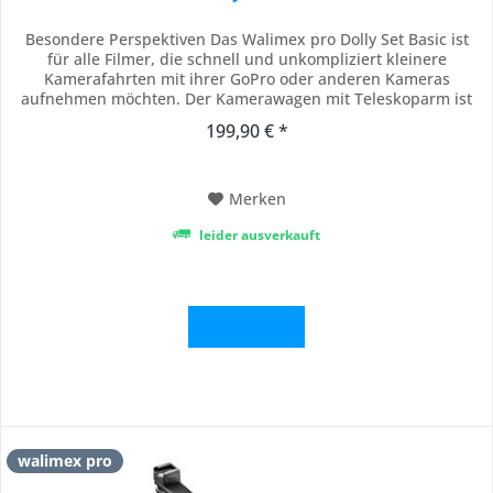
Besondere Perspektiven Das Walimex pro Dolly Set Basic ist
für alle Filmer, die schnell und unkompliziert kleinere
Kamerafahrten mit ihrer GoPro oder anderen Kameras
aufnehmen möchten. Der Kamerawagen mit Teleskoparm ist
besonders für Kamerafahrten aus einer niedrigen Position
199,90 € *
oder auf Tischen und anderen erhöhten Untergründen
geeignet. Durch den Gelenkarm und den Kugelkopf...
Merken
leider ausverkauft
Details
walimex pro