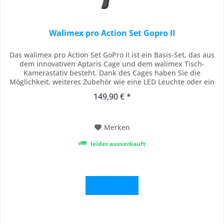
Walimex pro Action Set Gopro II
Das walimex pro Action Set GoPro II ist ein Basis-Set, das aus
dem innovativen Aptaris Cage und dem walimex Tisch-
Kamerastativ besteht. Dank des Cages haben Sie die
Möglichkeit, weiteres Zubehör wie eine LED Leuchte oder ein
Mikrophon direkt an der Kamera anzubringen. Der
149,90 € *
Multifunktionsgriff sorgt für ein einfacheres Halten und dient
gleichzeitig als Stativ. walimex pro...
Merken
leider ausverkauft
Details