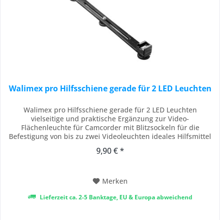
Walimex pro Hilfsschiene gerade für 2 LED Leuchten
Walimex pro Hilfsschiene gerade für 2 LED Leuchten
vielseitige und praktische Ergänzung zur Video-
Flächenleuchte für Camcorder mit Blitzsockeln für die
Befestigung von bis zu zwei Videoleuchten ideales Hilfsmittel
für geballte, direkte Leuchtkraft Die Montage- bzw.
9,90 € *
Hilfsschiene bietet die nö.tige Flexibilitä.t bei der Verwendung
der walimex Video-Flä.chenleuchte....
Merken
Lieferzeit ca. 2-5 Banktage, EU & Europa abweichend