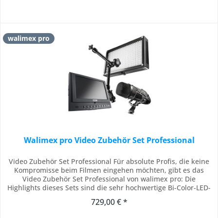
walimex pro
Walimex pro Video Zubehör Set Professional
Video Zubehör Set Professional Für absolute Profis, die keine
Kompromisse beim Filmen eingehen möchten, gibt es das
Video Zubehör Set Professional von walimex pro: Die
Highlights dieses Sets sind die sehr hochwertige Bi-Color-LED-
Flächenleuchte mit einer maximalen Lichtleistung von 210 Lux
729,00 € *
bei kalter und 190 Lux bei warmer Farbtemperatur sowie der
LCD Monitor Director I mit...