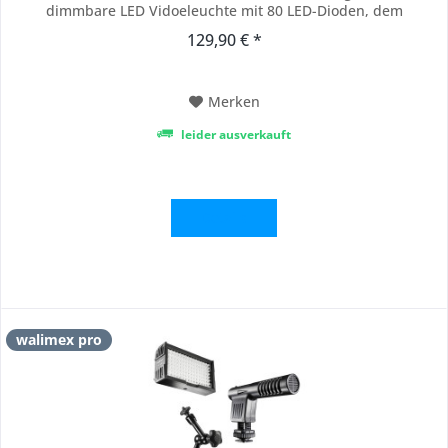
dimmbare LED Vidoeleuchte mit 80 LED-Dioden, dem
Richtmikrofon Cineast I sowie dem 18 cm langen DSLR
129,90 € *
Gelenkarm, der die Anbringung vom weiteren Zubehör
ermöglicht. DSLR Gelenkarm Swivel Der walimex...
Merken
leider ausverkauft
Details
walimex pro