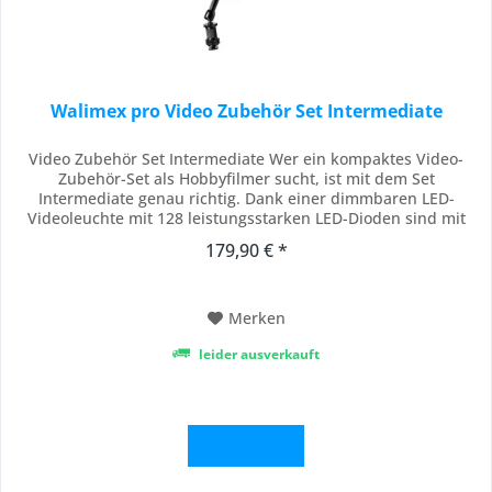
Walimex pro Video Zubehör Set Intermediate
Video Zubehör Set Intermediate Wer ein kompaktes Video-
Zubehör-Set als Hobbyfilmer sucht, ist mit dem Set
Intermediate genau richtig. Dank einer dimmbaren LED-
Videoleuchte mit 128 leistungsstarken LED-Dioden sind mit
dem Set auch bei schwachem Umgebungslicht gute
179,90 € *
Filmaufnahmen möglich. Außerdem sorgt das Richtmikrofon
Cineast I für einen guten Ton. Die Anbringung von...
Merken
leider ausverkauft
Details