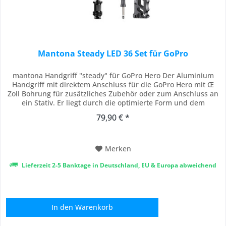
Mantona Steady LED 36 Set für GoPro
mantona Handgriff "steady" für GoPro Hero Der Aluminium
Handgriff mit direktem Anschluss für die GoPro Hero mit Œ
Zoll Bohrung für zusätzliches Zubehör oder zum Anschluss an
ein Stativ. Er liegt durch die optimierte Form und dem
höherem Eigengewicht sehr gut in der Hand und ermöglicht
79,90 € *
so ruhigere Aufnahmen. Man kann über die Bohrungen auch
ein externes Mikrofon, eine LED...
Merken
Lieferzeit 2-5 Banktage in Deutschland, EU & Europa abweichend
In den
Warenkorb