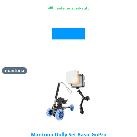
leider ausverkauft
Details
mantona
Mantona Dolly Set Basic GoPro