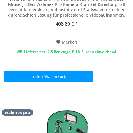
Filmset] – Das Walimex Pro Kamera Kran Set Director pro II
vereint Kamerakran, Videostativ und Stativwagen zu einer
durchdachten Lösung für professionelle Videoaufnahmen.
Ideal für dynamische Kamerafahrten, bodennahe
468,80 € *
Perspektiven oder eindrucksvolle Schwenks im Studio und on
Location. Perfekt abgestimmt für DSLR,...
Merken
Lieferzeit ca. 2-5 Banktage, EU & Europa abweichend
In den
Warenkorb
walimex pro