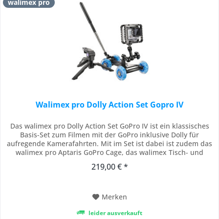
walimex pro
Walimex pro Dolly Action Set Gopro IV
Das walimex pro Dolly Action Set GoPro IV ist ein klassisches
Basis-Set zum Filmen mit der GoPro inklusive Dolly für
aufregende Kamerafahrten. Mit im Set ist dabei ist zudem das
walimex pro Aptaris GoPro Cage, das walimex Tisch- und
Kamerastativ sowie natürlich ein Swivel Arm. walimex pro
219,00 € *
Kamerawagen Mini Telescope Mit dem Dolly Kamerawagen
von walimex pro können Sie mit...
Merken
leider ausverkauft