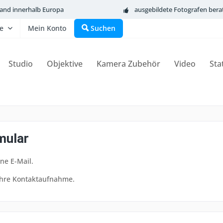
sand innerhalb Europa
ausgebildete Fotografen bera
fe
Mein Konto
Suchen
Studio
Objektive
Kamera Zubehör
Video
Sta
mular
ne E-Mail.
Ihre Kontaktaufnahme.