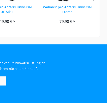
o Aptaris Universal
Walimex pro Aptaris Universal
XL Mk II
Frame
49,90 € *
79,90 € *
hr von Studio-Ausrüstung.de.
Ihren nächsten Einkauf.