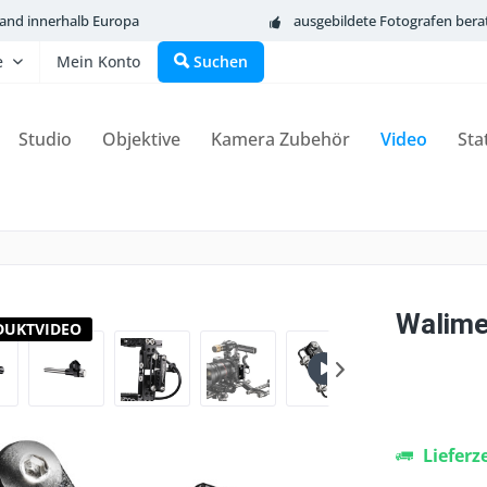
sand innerhalb Europa
ausgebildete Fotografen bera
e
Mein Konto
Suchen
Studio
Objektive
Kamera Zubehör
Video
Sta
Walime
DUKTVIDEO
Lieferz