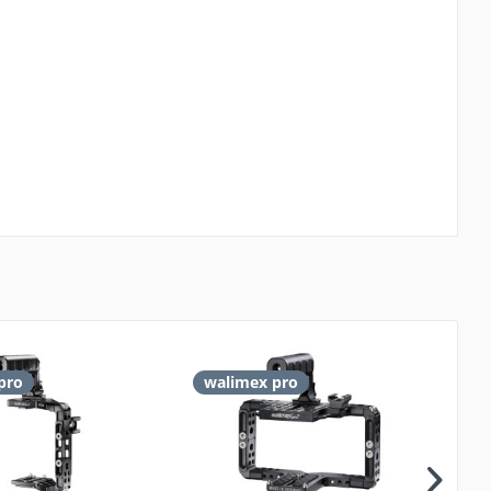
pro
walimex pro
w