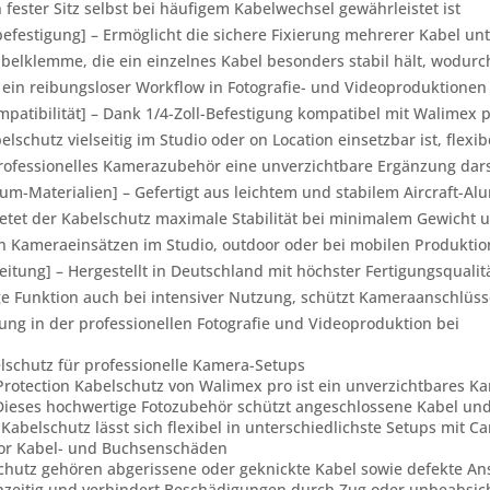
fester Sitz selbst bei häufigem Kabelwechsel gewährleistet ist
befestigung] – Ermöglicht die sichere Fixierung mehrerer Kabel un
abelklemme, die ein einzelnes Kabel besonders stabil hält, wodur
ein reibungsloser Workflow in Fotografie- und Videoproduktionen 
mpatibilität] – Dank 1/4-Zoll-Befestigung kompatibel mit Walimex
elschutz vielseitig im Studio oder on Location einsetzbar ist, fl
rofessionelles Kamerazubehör eine unverzichtbare Ergänzung dars
m-Materialien] – Gefertigt aus leichtem und stabilem Aircraft-Al
etet der Kabelschutz maximale Stabilität bei minimalem Gewicht u
n Kameraeinsätzen im Studio, outdoor oder bei mobilen Produkti
eitung] – Hergestellt in Deutschland mit höchster Fertigungsqualit
ge Funktion auch bei intensiver Nutzung, schützt Kameraanschlüss
ng in der professionellen Fotografie und Videoproduktion bei
lschutz für professionelle Kamera-Setups
Protection Kabelschutz von Walimex pro ist ein unverzichtbares K
Dieses hochwertige Fotozubehör schützt angeschlossene Kabel un
Kabelschutz lässt sich flexibel in unterschiedlichste Setups mi
 vor Kabel- und Buchsenschäden
hutz gehören abgerissene oder geknickte Kabel sowie defekte Ans
chzeitig und verhindert Beschädigungen durch Zug oder unbeabsi