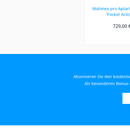
Walimex pro Aptari
Pocket Acti
729,00 
Abonnieren Sie den kostenlo
Als besonderen Bonus e