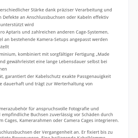
terschiedlicher Stärke dank präziser Verarbeitung und
ch Defekte an Anschlussbuchsen oder Kabeln effektiv
unterstützt wird
 pro Aptaris und zahlreichen anderen Cage-Systemen,
exibel an bestehende Kamera-Setups angepasst werden
tellt
uminium, kombiniert mit sorgfältiger Fertigung „Made
nd gewährleistet eine lange Lebensdauer selbst bei
onen
ät, garantiert der Kabelschutz exakte Passgenauigkeit
e dauerhaft und trägt zur Werterhaltung von
amerazubehör für anspruchsvolle Fotografie und
d empfindliche Buchsen zuverlässig vor Schäden durch
t Cam Cages, Kamerarahmen oder Camera Cages integrieren.
chlussbuchsen der Vergangenheit an. Er fixiert bis zu
chtigte Bewegungen. Eine beiliegende Kabelklemme