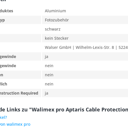
oduktes
Aluminium
typ
Fotozubehör
schwarz
kein Stecker
Walser GmbH | Wilhelm-Lexis-Str. 8 | 5224
rgewinde
ja
rgewinde
nein
en
nein
lich
nein
nstruction Required
ja
e Links zu "Walimex pro Aptaris Cable Protectio
kel?
 von walimex pro