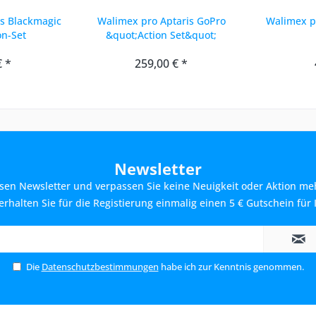
s Blackmagic
Walimex pro Aptaris GoPro
Walimex pr
on-Set
&quot;Action Set&quot;
€ *
259,00 € *
Newsletter
sen Newsletter und verpassen Sie keine Neuigkeit oder Aktion me
rhalten Sie für die Registierung einmalig einen 5 € Gutschein für 
Die
Datenschutzbestimmungen
habe ich zur Kenntnis genommen.