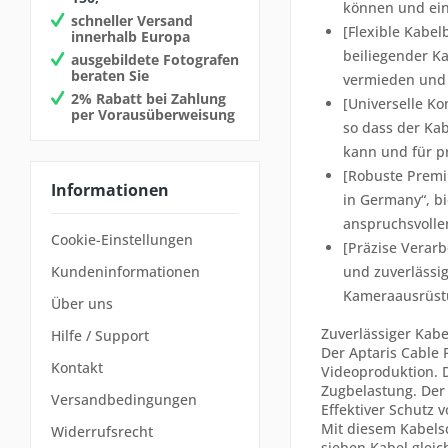
können und ein 
schneller Versand
[Flexible Kabel
innerhalb Europa
beiliegender K
ausgebildete Fotografen
beraten Sie
vermieden und 
2% Rabatt bei Zahlung
[Universelle Ko
per Vorausüberweisung
so dass der Kab
kann und für p
[Robuste Premiu
Informationen
in Germany“, bi
anspruchsvolle
Cookie-Einstellungen
[Präzise Verarb
und zuverlässi
Kundeninformationen
Kameraausrüstu
Über uns
Zuverlässiger Kabe
Hilfe / Support
Der Aptaris Cable 
Kontakt
Videoproduktion. 
Zugbelastung. Der 
Versandbedingungen
Effektiver Schutz
Mit diesem Kabelsc
Widerrufsrecht
sieben Kabel glei