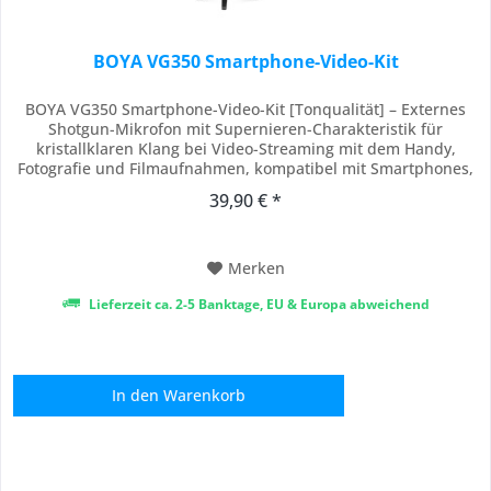
BOYA VG350 Smartphone-Video-Kit
BOYA VG350 Smartphone-Video-Kit [Tonqualität] – Externes
Shotgun-Mikrofon mit Supernieren-Charakteristik für
kristallklaren Klang bei Video-Streaming mit dem Handy,
Fotografie und Filmaufnahmen, kompatibel mit Smartphones,
Camcordern und Digitalkameras, optimiert dank dem präzisen
39,90 € *
Richtverhalten die Aufnahmequalität, reduziert störende
Nebengeräusche und liefert...
Merken
Lieferzeit ca. 2-5 Banktage, EU & Europa abweichend
In den
Warenkorb