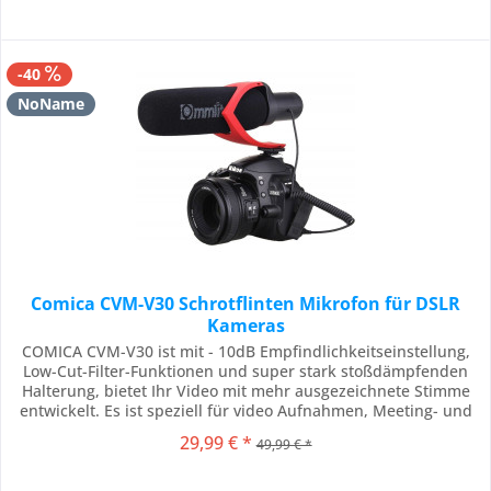
-40
NoName
Comica CVM-V30 Schrotflinten Mikrofon für DSLR
Kameras
COMICA CVM-V30 ist mit - 10dB Empfindlichkeitseinstellung,
Low-Cut-Filter-Funktionen und super stark stoßdämpfenden
Halterung, bietet Ihr Video mit mehr ausgezeichnete Stimme
entwickelt. Es ist speziell für video Aufnahmen, Meeting- und
Interview. Stoßdämpfende Die dämpferaufnahme ist
29,99 € *
49,99 € *
einzigartig und das Patent beantragt worden, es ist aus TPU-
Material mit Kautschuk...