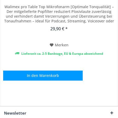
Walimex pro Table Top Mikrofonarm [Optimale Tonqualität] –
Der mitgelieferte Popfilter reduziert Plosivlaute zuverlässig
und verhindert damit Verzerrungen und Übersteuerung bei
Tonaufnahmen – ideal für Podcast, Streaming, Voiceover oder
Gesangsaufnahmen mit Mikrofon. [Inklusive Windschutz &
29,90 € *
Zubehör] – Der elastische Windschutz aus speziellem
Schaumstoff schützt das Mikrofon...
Merken
Lieferzeit ca. 2-5 Banktage, EU & Europa abweichend
In den
Warenkorb
Newsletter