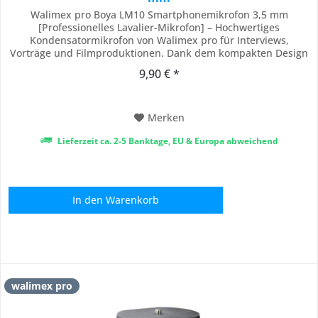
Walimex pro Boya LM10 Smartphonemikrofon 3,5 mm
[Professionelles Lavalier-Mikrofon] – Hochwertiges
Kondensatormikrofon von Walimex pro für Interviews,
Vorträge und Filmproduktionen. Dank dem kompakten Design
lässt es sich unauffällig an der Kleidung befestigen und hält
9,90 € *
stets den idealen Abstand zur Stimme. Für klare
Sprachaufnahmen in Fotografie und Videoprojekten,
geeignet...
Merken
Lieferzeit ca. 2-5 Banktage, EU & Europa abweichend
In den
Warenkorb
walimex pro