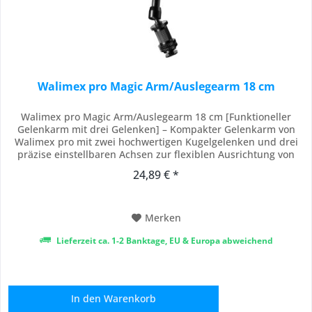
Walimex pro Magic Arm/Auslegearm 18 cm
Walimex pro Magic Arm/Auslegearm 18 cm [Funktioneller
Gelenkarm mit drei Gelenken] – Kompakter Gelenkarm von
Walimex pro mit zwei hochwertigen Kugelgelenken und drei
präzise einstellbaren Achsen zur flexiblen Ausrichtung von
Kamera-Zubehör wie Monitoren, Leuchten oder Mikrofonen
24,89 € *
auf DSLR-Rigs, Dollys, Aufnahmetischen oder Stativen für
kreative Anwendungen in Fotografie und...
Merken
Lieferzeit ca. 1-2 Banktage, EU & Europa abweichend
In den
Warenkorb