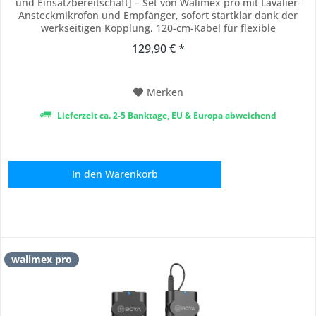
und Einsatzbereitschaft] – Set von Walimex pro mit Lavalier-
Ansteckmikrofon und Empfänger, sofort startklar dank der
werkseitigen Kopplung, 120-cm-Kabel für flexible
Positionierung, Funkstrecke bis 60 m für Bewegungsfreiheit,
129,90 € *
Line-out mit TRS für Kamera und Recorder sowie TRRS für
Smartphone und Tablet,...
Merken
Lieferzeit ca. 2-5 Banktage, EU & Europa abweichend
In den
Warenkorb
walimex pro