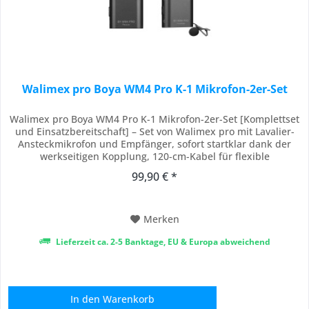
Walimex pro Boya WM4 Pro K-1 Mikrofon-2er-Set
Walimex pro Boya WM4 Pro K-1 Mikrofon-2er-Set [Komplettset
und Einsatzbereitschaft] – Set von Walimex pro mit Lavalier-
Ansteckmikrofon und Empfänger, sofort startklar dank der
werkseitigen Kopplung, 120-cm-Kabel für flexible
Positionierung, Funkstrecke bis 60 m für Bewegungsfreiheit,
99,90 € *
Line-out mit TRS für Kamera und Recorder sowie TRRS für
Smartphone und Tablet,...
Merken
Lieferzeit ca. 2-5 Banktage, EU & Europa abweichend
In den
Warenkorb