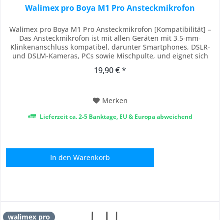
Walimex pro Boya M1 Pro Ansteckmikrofon
Walimex pro Boya M1 Pro Ansteckmikrofon [Kompatibilität] –
Das Ansteckmikrofon ist mit allen Geräten mit 3,5-mm-
Klinkenanschluss kompatibel, darunter Smartphones, DSLR-
und DSLM-Kameras, PCs sowie Mischpulte, und eignet sich
perfekt für Podcasts, Vlogs, Interviews und andere Audio- und
19,90 € *
Videoaufnahmen. [Tonqualität] – Das Lavaliermikrofon bietet
dank zuschaltbarer...
Merken
Lieferzeit ca. 2-5 Banktage, EU & Europa abweichend
In den
Warenkorb
walimex pro