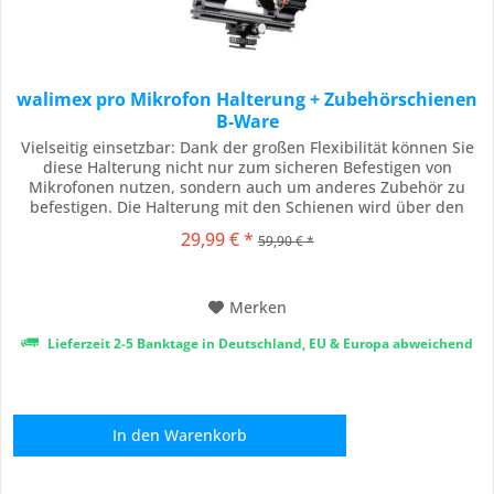
walimex pro Mikrofon Halterung + Zubehörschienen
B-Ware
Vielseitig einsetzbar: Dank der großen Flexibilität können Sie
diese Halterung nicht nur zum sicheren Befestigen von
Mikrofonen nutzen, sondern auch um anderes Zubehör zu
befestigen. Die Halterung mit den Schienen wird über den
Blitzschuh der Kamera angebracht, wobei Sie die
29,99 € *
59,90 € *
Befestigungsringe flexibel entlang der Schiene einklemmen
und festschrauben können. Egal welche Größe...
Merken
Lieferzeit 2-5 Banktage in Deutschland, EU & Europa abweichend
In den
Warenkorb