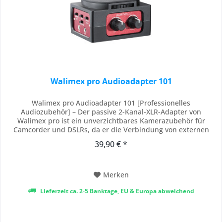
Walimex pro Audioadapter 101
Walimex pro Audioadapter 101 [Professionelles
Audiozubehör] – Der passive 2-Kanal-XLR-Adapter von
Walimex pro ist ein unverzichtbares Kamerazubehör für
Camcorder und DSLRs, da er die Verbindung von externen
und drahtlosen Mikros, Vorverstärkern und Audiomixern
39,90 € *
ermöglicht. Dank den 2 XLR-Eingängen wird eine zuverlässige
Signalübertragung gewährleistet, was klare Tonqualität...
Merken
Lieferzeit ca. 2-5 Banktage, EU & Europa abweichend