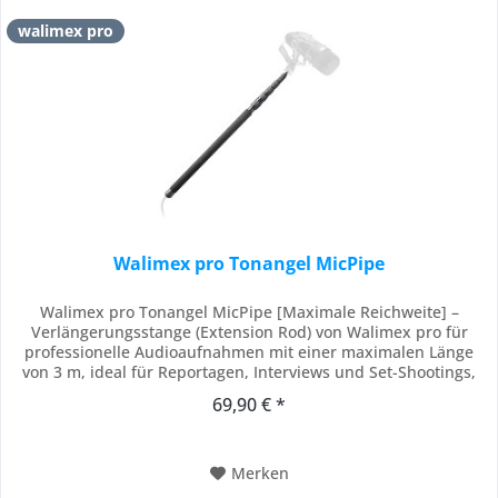
walimex pro
Walimex pro Tonangel MicPipe
Walimex pro Tonangel MicPipe [Maximale Reichweite] –
Verlängerungsstange (Extension Rod) von Walimex pro für
professionelle Audioaufnahmen mit einer maximalen Länge
von 3 m, ideal für Reportagen, Interviews und Set-Shootings,
bei denen das Mikrofon nicht im Bild erscheinen soll, und
69,90 € *
kompatibel mit gängigem Kamerazubehör für eine präzise
Tonführung [Optimierte Handhabung] –...
Merken