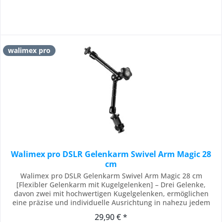
walimex pro
Walimex pro DSLR Gelenkarm Swivel Arm Magic 28
cm
Walimex pro DSLR Gelenkarm Swivel Arm Magic 28 cm
[Flexibler Gelenkarm mit Kugelgelenken] – Drei Gelenke,
davon zwei mit hochwertigen Kugelgelenken, ermöglichen
eine präzise und individuelle Ausrichtung in nahezu jedem
Winkel für vielfältige Anwendungen in der Fotografie und
29,90 € *
Videoproduktion an DSLR-Rigs, Dollys, Aufnahmetischen oder