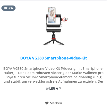
BOYA
BOYA VG380 Smartphone-Video-Kit
BOYA VG380 Smartphone-Video-Kit [Videorig mit Smartphone-
Halter] – Dank dem robusten Videorig der Marke Walimex pro
Boya führen Sie Ihre Smartphone-Kamera beidhändig ruhig
und stabil, um verwacklungsfreie Aufnahmen zu erzielen. Der
integrierte universelle Smartphone-Halter fixiert Geräte von 56
54,89 € *
bis 88 mm Breite sicher. Vier Blitzschuhe ermöglichen die
Montage von Zubehör wie...
Merken