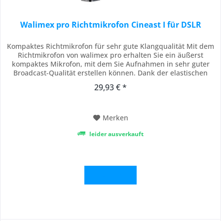
Walimex pro Richtmikrofon Cineast I für DSLR
Kompaktes Richtmikrofon für sehr gute Klangqualität Mit dem
Richtmikrofon von walimex pro erhalten Sie ein äußerst
kompaktes Mikrofon, mit dem Sie Aufnahmen in sehr guter
Broadcast-Qualität erstellen können. Dank der elastischen
Lagerung des Mikrofons in der Halterung wird eine
29,93 € *
Entkoppelung erreicht und Körperschall isoliert. Anschluss
über Blitzschuh oder 1/4 Zoll Gewinde...
Merken
leider ausverkauft
Details