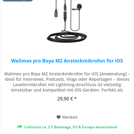
Walimex pro Boya M2 Ansteckmikrofon für iOS
Walimex pro Boya M2 Ansteckmikrofon für iOS [Anwendung] –
Ideal für Interviews, Podcasts, Vlogs oder Reportagen – dieses
Lavaliermikrofon mit Lightning-Anschluss ist vielseitig
einsetzbar und kompatibel mit iOS-Geräten. Perfekt als
externes Mikrofon für iPhone-Nutzer, die professionelle
29,90 € *
Audioqualität wünschen. [Qualität] – Hochwertiges
Kondensator-Elektretmikrofon mit 50...
Merken
Lieferzeit ca. 2-5 Banktage, EU & Europa abweichend