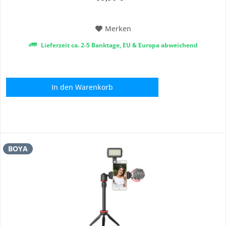
Tonaufnahmen starten, ganz ohne Treiber. [Tonqualität] – Das
hochwertige Kondensatormikrofon mit...
Merken
Lieferzeit ca. 2-5 Banktage, EU & Europa abweichend
In den
Warenkorb
BOYA