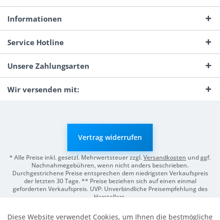
Informationen
Service Hotline
Unsere Zahlungsarten
Wir versenden mit:
Vertrag widerrufen
* Alle Preise inkl. gesetzl. Mehrwertsteuer zzgl.
Versandkosten
und ggf.
Nachnahmegebühren, wenn nicht anders beschrieben.
Durchgestrichene Preise entsprechen dem niedrigsten Verkaufspreis
der letzten 30 Tage. ** Preise beziehen sich auf einen einmal
geforderten Verkaufspreis. UVP: Unverbindliche Preisempfehlung des
Herstellers.
© 2026 Digitale Fotografien | Entwicklung & Support by
Pro-Webs.de
Diese Website verwendet Cookies, um Ihnen die bestmögliche
Aktiv
Funktionale