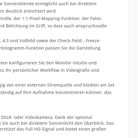
bare Sonnenblende ermöglicht auch bei direktem
n deutlich erleichtert wird
trolle, der 1:1-Pixel-Mapping-Funktion, der False-
d Belichtung im Griff, so dass auch anspruchsvolle
4:3 und Vollbild sowie der Check-Field-, Freeze-
 Histogramm-Funktion passen Sie die Darstellung
ten konfigurieren Sie den Monitor intuitiv und
ass Ihr persönlicher Workflow in Videografie und
gig von einer externen Stromquelle und bleiben am Set
ollständig auf Ihre Aufnahme konzentrieren können. das
t DSLR- oder Videokamera. Dank der optional
 Sie auch bei direktem Sonnenlicht den Überblick. Das
nterstützt das Full-HD-Signal und bietet einen großen