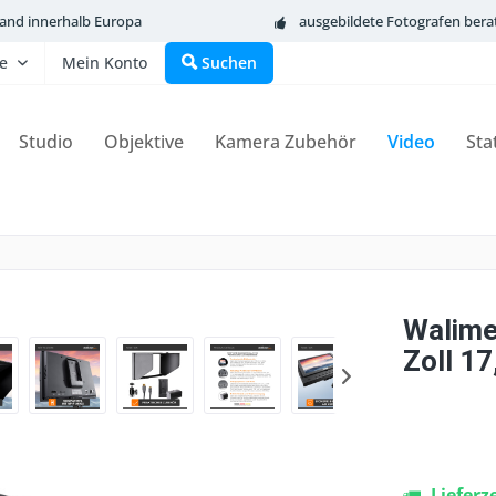
sand innerhalb Europa
ausgebildete Fotografen bera
fe
Mein Konto
Suchen
Studio
Objektive
Kamera Zubehör
Video
Sta
Walime
Zoll 1
Lieferz