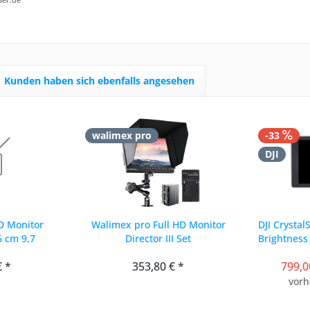
Kunden haben sich ebenfalls angesehen
walimex pro
-33
DJI
D Monitor
Walimex pro Full HD Monitor
DJI Crystal
,6 cm 9,7
Director III Set
Brightness
€ *
353,80 € *
799,0
vorh