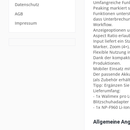
Umfangreiche Fun
Datenschutz
Peaking markiert s
Funktionen unters
AGB
dass Unterbrechun
Impressum
Workflow.
Anzeigeoptionen u
Aspect Ratio erlaub
Input liefert ein 
Marker, Zoom (4×)
Flexible Nutzung i
Dank der kompakte
Produktionen.
Mobiler Einsatz mi
Der passende Akku 
(als Zubehör erhält
Tipp: Ergänzen Si
Lieferumfang:
- 1x Walimex pro L
Blitzschuhadapter
- 1x NP-F960 Li-Io
Allgemeine An