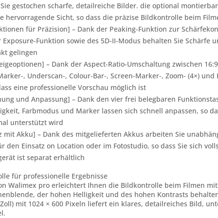
Sie gestochen scharfe, detailreiche Bilder. die optional montier
e hervorragende Sicht, so dass die präzise Bildkontrolle beim Filme
nktionen für Präzision] – Dank der Peaking-Funktion zur Schärfekon
 Exposure-Funktion sowie des 5D-II-Modus behalten Sie Schärfe un
kt gelingen
eigeoptionen] – Dank der Aspect-Ratio-Umschaltung zwischen 16:9, 
Marker-, Underscan-, Colour-Bar-, Screen-Marker-, Zoom- (4×) und
 dass eine professionelle Vorschau möglich ist
nung und Anpassung] – Dank den vier frei belegbaren Funktionstas
lligkeit, Farbmodus und Marker lassen sich schnell anpassen, so d
mal unterstützt wird
z mit Akku] – Dank des mitgelieferten Akkus arbeiten Sie unabhän
 für den Einsatz on Location oder im Fotostudio, so dass Sie sich v
rät ist separat erhältlich
olle für professionelle Ergebnisse
n Walimex pro erleichtert Ihnen die Bildkontrolle beim Filmen mi
enblende, der hohen Helligkeit und des hohen Kontrasts behalten
Zoll) mit 1024 × 600 Pixeln liefert ein klares, detailreiches Bild, u
l.