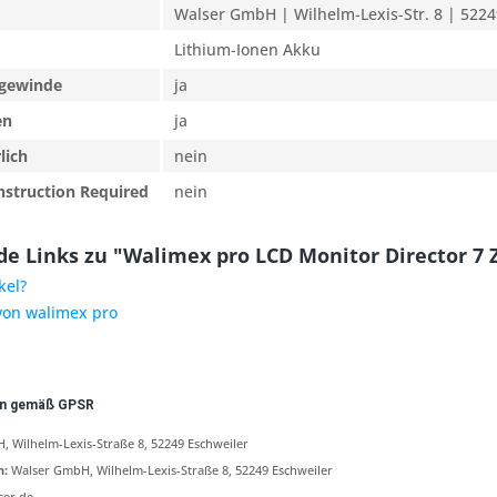
Walser GmbH | Wilhelm-Lexis-Str. 8 | 5224
Lithium-Ionen Akku
rgewinde
ja
en
ja
lich
nein
nstruction Required
nein
e Links zu "Walimex pro LCD Monitor Director 7 Z
kel?
 von walimex pro
en gemäß GPSR
 Wilhelm-Lexis-Straße 8, 52249 Eschweiler
n:
Walser GmbH, Wilhelm-Lexis-Straße 8, 52249 Eschweiler
ser.de