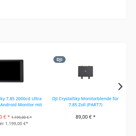
DJI
-
D
Sky 7,85 2000cd Ultra
DJI CrystalSky Monitorblende für
DJI
 Android Monitor mit
7.85 Zoll (PART7)
GO App *...
0 € *
89,00 € *
1.199,00 € *
er 1.199,00 €*