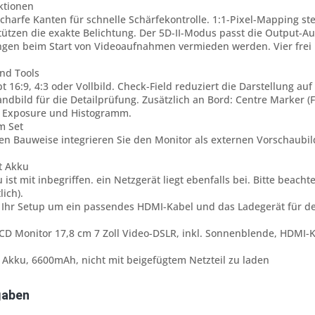
ktionen
charfe Kanten für schnelle Schärfekontrolle. 1:1-Pixel-Mapping st
tützen die exakte Belichtung. Der 5D-II-Modus passt die Output
gen beim Start von Videoaufnahmen vermieden werden. Vier frei 
nd Tools
t 16:9, 4:3 oder Vollbild. Check-Field reduziert die Darstellung au
Standbild für die Detailprüfung. Zusätzlich an Bord: Centre Marker 
, Exposure und Histogramm.
m Set
n Bauweise integrieren Sie den Monitor als externen Vorschaubil
t Akku
ist mit inbegriffen. ein Netzgerät liegt ebenfalls bei. Bitte beac
lich).
e Ihr Setup um ein passendes HDMI-Kabel und das Ladegerät für d
CD Monitor 17,8 cm 7 Zoll Video-DSLR, inkl. Sonnenblende, HDMI-K
n Akku, 6600mAh, nicht mit beigefügtem Netzteil zu laden
gaben