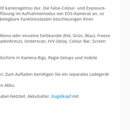
ellt kameragetreu dar. Die False-Colour- und Exposure-
-Auflösung im Aufnahmemodus von EOS-Kameras an, so
belegbare Funktionstasten beschleunigen Ihren
f Mono oder einzelne Farbkanäle (Rot, Grün, Blau). Freeze
(Fadenkreuz), Underscan, H/V-Delay, Colour Bar, Screen
dschirm in Kamera-Rigs, Regie-Setups und mobile
hten: Zum Aufladen benötigen Sie ein separates Ladegerät
en Akku.
abel-Netzteil, Akkuhalter,
Kugelkopf
mit