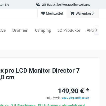
ten Sie
2% Rabatt bei Vorausüberweisung
Merkzettel
Warenkorb
tive
Drohnen
Camping
3D Produkte
Aktionen

x pro LCD Monitor Director 7
7,8 cm
149,90 € *
inkl. MwSt.
zzgl. Versandkosten
eit ca. 2-5 Banktage, EU & Europa abweichend