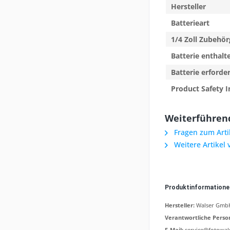
Hersteller
Batterieart
1/4 Zoll Zubehö
Batterie enthalt
Batterie erforder
Product Safety I
Weiterführend
Fragen zum Arti
Weitere Artikel
Produktinformation
Hersteller:
Walser GmbH,
Verantwortliche Perso
E-Mail:
service@fotowal