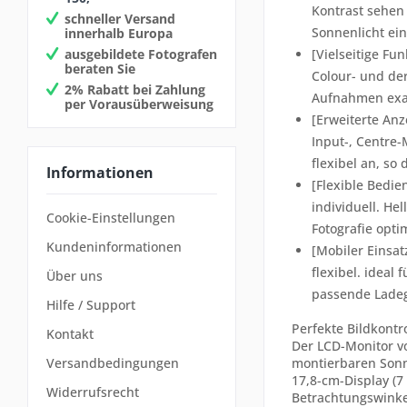
Kontrast sehen 
schneller Versand
Sonnenlicht ein
innerhalb Europa
ausgebildete Fotografen
[Vielseitige Fu
beraten Sie
Colour- und der
2% Rabatt bei Zahlung
Aufnahmen exa
per Vorausüberweisung
[Erweiterte Anz
Input-, Centre-
flexibel an, so
Informationen
[Flexible Bedie
individuell. He
Cookie-Einstellungen
Fotografie opti
Kundeninformationen
[Mobiler Einsat
flexibel. ideal
Über uns
passende Ladege
Hilfe / Support
Perfekte Bildkontr
Kontakt
Der LCD-Monitor vo
montierbaren Sonn
Versandbedingungen
17,8-cm-Display (7 
Widerrufsrecht
Betrachtungswinke