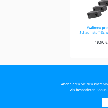
Walimex pro 
Schaumstoff-Schu
19,90 €
Abonnieren Sie den kostenlo
Als besonderen Bonus e