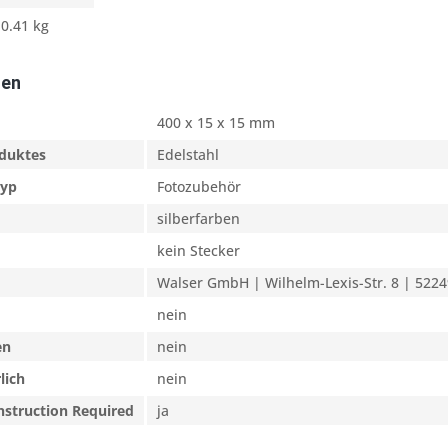
0.41 kg
ten
400 x 15 x 15 mm
oduktes
Edelstahl
typ
Fotozubehör
silberfarben
kein Stecker
Walser GmbH | Wilhelm-Lexis-Str. 8 | 5224
nein
en
nein
lich
nein
nstruction Required
ja