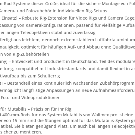
-Rod-Systeme dieser Größe, ideal für die sichere Montage von Fo
amera- und Fotozubehör in individuellen Rig-Setups
r Einsatz] – Robuste Rig-Extension für Video Rigs und Camera Cage
passung von Kamerakonfigurationen, passend für vielfältige Aufba
i langen Teleobjektiven stabil und zuverlässig
efertigt aus leichtem, dennoch extrem stabilem Luftfahrtaluminium,
auigkeit, optimiert für häufigen Auf- und Abbau ohne Qualitätsve
n von Rig-Zubehörteilen
ny] – Entwickelt und produziert in Deutschland, Teil des modula
eitung, kompatibel mit Industriestandards und damit flexibel in 
tivaufbau bis zum Schulterrig
t] – Bestandteil eines kontinuierlich wachsenden Zubehörprogramm
rmöglicht langfristige Anpassungen an neue Aufnahmeanforderung
n Foto- und Videoproduktionen
ür Mutabilis – Präzision für Ihr Rig
i 400-mm-Rods für das System Mutabilis von Walimex pro ist eine 
 von 15 mm sind die Stangen optimal für das Mutabilis-System ge
atibel. Sie bieten genügend Platz, um auch bei langen Teleobjekt
sicher zu montieren.