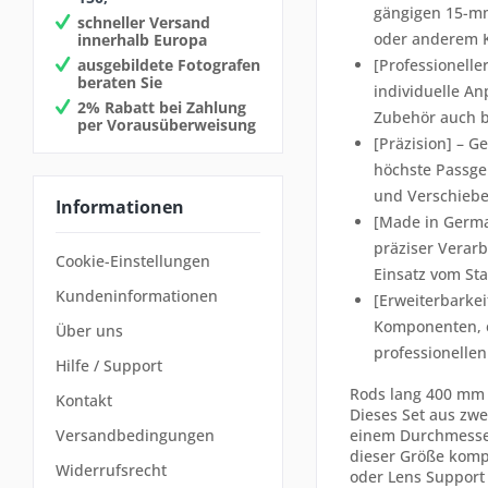
gängigen 15-mm
schneller Versand
oder anderem K
innerhalb Europa
ausgebildete Fotografen
[Professionelle
beraten Sie
individuelle An
2% Rabatt bei Zahlung
Zubehör auch be
per Vorausüberweisung
[Präzision] – G
höchste Passgen
und Verschiebe
Informationen
[Made in Germa
präziser Verarb
Cookie-Einstellungen
Einsatz vom Sta
Kundeninformationen
[Erweiterbarkei
Komponenten, e
Über uns
professionelle
Hilfe / Support
Rods lang 400 mm f
Kontakt
Dieses Set aus zwe
einem Durchmesser
Versandbedingungen
dieser Größe komp
Widerrufsrecht
oder Lens Support 