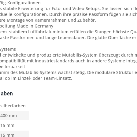
 Rig-Konfigurationen
s stabile Erweiterung für Foto- und Video-Setups. Sie lassen sich 
duelle Konfigurationen. Durch ihre präzise Passform fügen sie sic
chere Montage von Kamerarahmen und Zubehör.
rbeitung Made in Germany
htem, stabilem Luftfahrtaluminium erfüllen die Stangen höchste Qu
xakte Passformen und lange Lebensdauer. Die glatte Oberfläche e
-Systems
d entwickelte und produzierte Mutabilis-System überzeugt durch
ompatibilität mit Industriestandards auch in andere Systeme integ
weiterbarkeit
mm des Mutabilis-Systems wächst stetig. Die modulare Struktur e
l ob im Einzel- oder Team-Einsatz.
gaben
silberfarben
400 mm
15 mm
15 mm