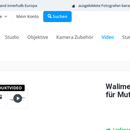
sand innerhalb Europa
ausgebildete Fotografen bera
fe
Mein Konto
Suchen
Studio
Objektive
Kamera Zubehör
Video
Sta
Walime
DUKTVIDEO
für Mut
Lieferz