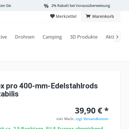
ten Sie
2% Rabatt bei Vorausüberweisung
Merkzettel
Warenkorb
tive
Drohnen
Camping
3D Produkte
Aktionen

x pro 400-mm-Edelstahlrods
abilis
39,90 € *
inkl. MwSt.
zzgl. Versandkosten
eit ca. 2-5 Banktage, EU & Europa abweichend