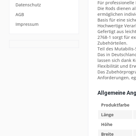
Für professionelle
Datenschutz
Die Rods dienen al
ermöglichen indivi
AGB
Basis für eine si
Impressum
Hochwertige Vera
Gefertigt aus leic
2768-1 sorgt für e
Zubehörteilen.
Teil des Mutabilis
Das in Deutschlan
lassen sich dank K
Flexibilität und Er
Das Zubehörprogra
Anforderungen, ega
Allgemeine An
Produktfarbe
Länge
Höhe
Breite