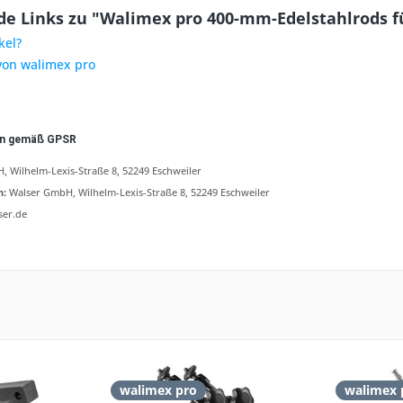
e Links zu "Walimex pro 400-mm-Edelstahlrods fü
kel?
 von walimex pro
en gemäß GPSR
 Wilhelm-Lexis-Straße 8, 52249 Eschweiler
n:
Walser GmbH, Wilhelm-Lexis-Straße 8, 52249 Eschweiler
ser.de
walimex pro
walimex 