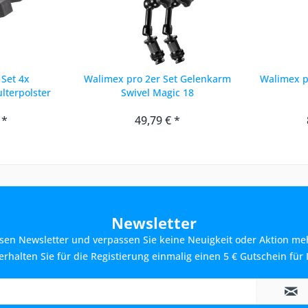
Set 4x
Walimex pro 2er Set Gelenkarm
Walimex p
lterpolster
Swivel Magic 18
 *
49,79 € *
Newsletter
sen Newsletter und verpassen Sie keine Neuigkeit oder Aktion me
rhalten Sie für die Registierung einmalig einen 5 € Gutschein für 