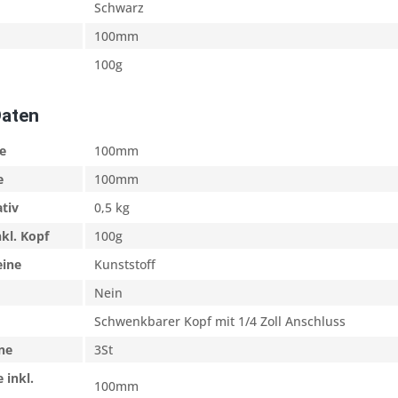
Schwarz
100mm
100g
Daten
e
100mm
e
100mm
ativ
0,5 kg
nkl. Kopf
100g
eine
Kunststoff
Nein
Schwenkbarer Kopf mit 1/4 Zoll Anschluss
ne
3St
 inkl.
100mm