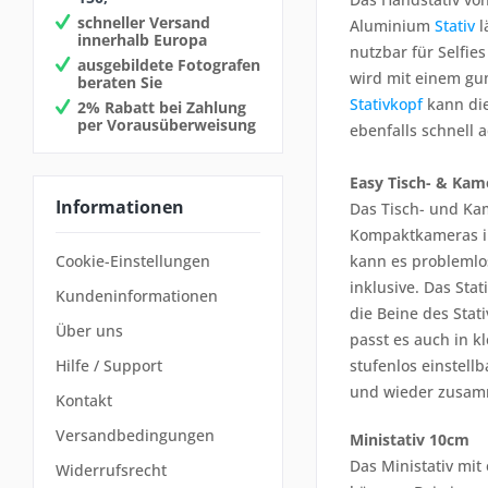
schneller Versand
Aluminium
Stativ
l
innerhalb Europa
nutzbar für Selfie
ausgebildete Fotografen
wird mit einem gu
beraten Sie
Stativkopf
kann die
2% Rabatt bei Zahlung
per Vorausüberweisung
ebenfalls schnell 
Easy Tisch- & Kam
Informationen
Das Tisch- und Ka
Kompaktkameras in
kann es problemlo
Cookie-Einstellungen
inklusive. Das Sta
Kundeninformationen
die Beine des Sta
Über uns
passt es auch in k
stufenlos einstell
Hilfe / Support
und wieder zusam
Kontakt
Versandbedingungen
Ministativ 10cm
Das Ministativ mit
Widerrufsrecht