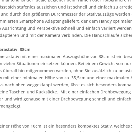
ässt sich stufenlos ausziehen und ist schnell und einfach zu arret
s und durch den größeren Durchmesser der Stativauszüge werden a
mmierten Smartphone Adapter geliefert, der dem Handy optimalen
 Ausrichtung und Perspektive schnell und einfach variiert werden.
adaptieren und mit der Kamera verbinden. Die Handschlaufe siche
erastativ, 38cm
merastativ mit einer maximalen Auszugshöhe von 38cm ist ein beso
 vielen Situationen einsetzen können. Bei einem Gewicht von nur 
s überall hin mitgenommen werden, ohne Sie zusätzlich zu belast
tiv mit einer minimalen Höhe von ca. 35,5cm und einer maximalen A
tivs nach oben weggeklappt werden, lässt es sich besonders ko
leine Taschen und Rucksäcke. Mit einer einfachen Drehbewegung arr
bar und wird genauso mit einer Drehbewegung schnell und einfach a
mengelegt.
 einer Höhe von 10cm ist ein besonders kompaktes Stativ, welches 