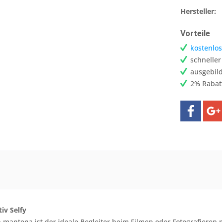
Hersteller:
Vorteile
kostenlos
schnelle
ausgebild
2% Rabat
iv Selfy
 mantona ist der ideale Begleiter beim Filmen oder Fotografieren