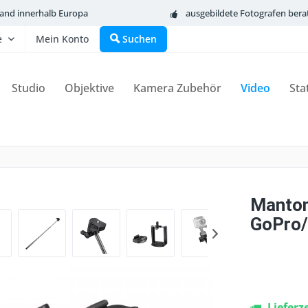
sand innerhalb Europa
ausgebildete Fotografen bera
e
Mein Konto
Suchen
Studio
Objektive
Kamera Zubehör
Video
Sta
Mantona
GoPro
Lieferz