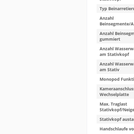
Typ Beinarretie
Anzahl
Beinsegmente/A
Anzahl Beinseg
gummiert
Anzahl Wasserwa
am Stativkopf
Anzahl Wasserwa
am Stativ
Monopod Funkt
Kameraanschlus
Wechselplatte
Max. Traglast
Stativkopf/Neig
Stativkopf aust
Handschlaufe v