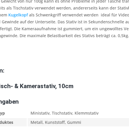
Gewicht von nur 100g kann es ohne Probleme in jeder Tasche trans
eits als Tischstativ verwendet werden, andererseits kann der Sta
inem
Kugelkopf
als Schwenkgriff verwendet werden  ideal für Vi
ll Gewinde auf der Unterseite. Das Stativ ist in Sekundenschnelle
efertigt. Die Kameraaufnahme ist gummiert, um ein ungewolltes V
agewinde. Die maximale Belastbarkeit des Stativs beträgt ca. 0,5kg
n:
isch- & Kamerastativ, 10cm
Angaben
typ
Ministativ, Tischstativ, Klemmstativ
oduktes
Metall, Kunststoff, Gummi