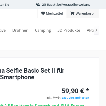
ten Sie
2% Rabatt bei Vorausüberweisung
Merkzettel
Warenkorb
tive
Drohnen
Camping
3D Produkte
Aktionen

 Selfie Basic Set II für
/Smartphone
59,90 € *
inkl. MwSt.
zzgl. Versandkosten
eit 2-5 Banktage in Deutschland, EU & Europa