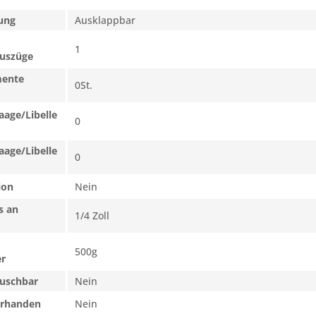
rung
Ausklappbar
1
uszüge
mente
0St.
age/Libelle
0
age/Libelle
0
ion
Nein
s an
1/4 Zoll
500g
er
auschbar
Nein
orhanden
Nein