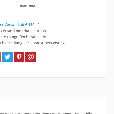
mantona
er Versand ab € 150,- *
r Versand innerhalb Europa
ete Fotografen beraten Sie
t bei Zahlung per Vorausüberweisung
 mit der GoPro Hero oder dem Smartphone. Das stabile