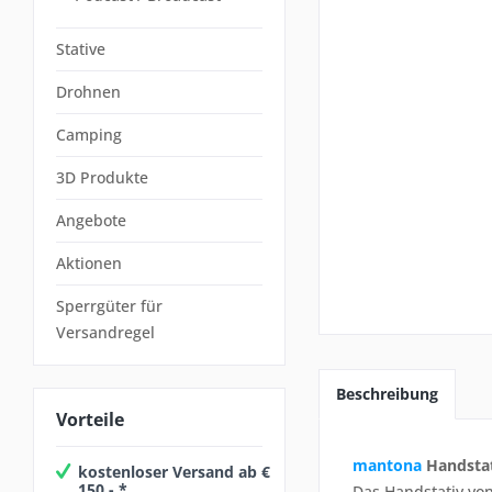
Stative
Drohnen
Camping
3D Produkte
Angebote
Aktionen
Sperrgüter für
Versandregel
Beschreibung
Vorteile
mantona
Handstat
kostenloser Versand ab €
150,- *
Das Handstativ von