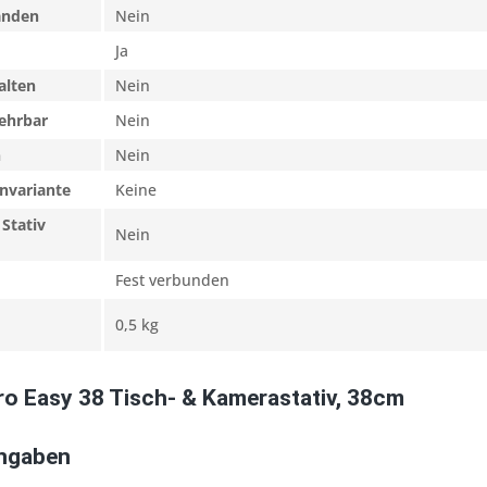
anden
Nein
Ja
alten
Nein
ehrbar
Nein
n
Nein
nvariante
Keine
Stativ
Nein
Fest verbunden
0,5 kg
ro Easy 38 Tisch- & Kamerastativ, 38cm
Angaben