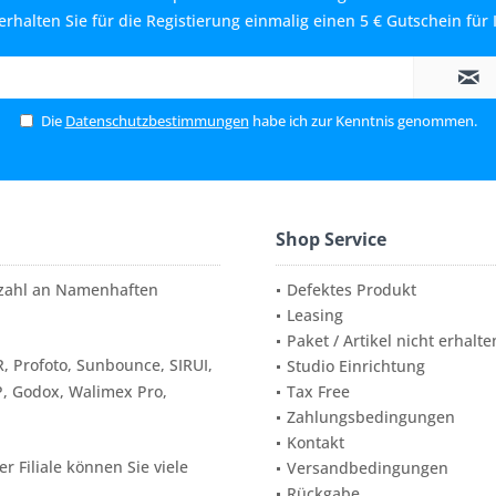
rhalten Sie für die Registierung einmalig einen 5 € Gutschein für 
Die
Datenschutzbestimmungen
habe ich zur Kenntnis genommen.
Shop Service
elzahl an Namenhaften
Defektes Produkt
Leasing
Paket / Artikel nicht erhalte
, Profoto, Sunbounce, SIRUI,
Studio Einrichtung
P, Godox, Walimex Pro,
Tax Free
Zahlungsbedingungen
Kontakt
 Filiale können Sie viele
Versandbedingungen
Rückgabe