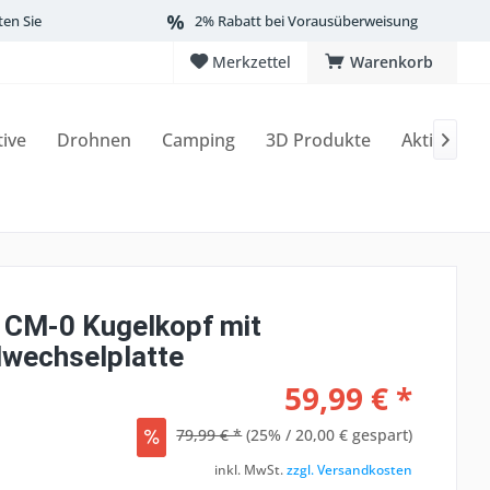
ten Sie
2% Rabatt bei Vorausüberweisung
Merkzettel
Warenkorb
tive
Drohnen
Camping
3D Produkte
Aktionen

CM-0 Kugelkopf mit
lwechselplatte
59,99 € *
79,99 € *
(25% / 20,00 € gespart)
inkl. MwSt.
zzgl. Versandkosten