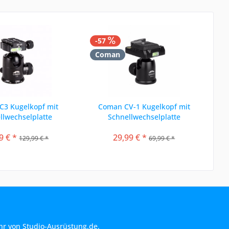
-57
Coman
C3 Kugelkopf mit
Coman CV-1 Kugelkopf mit
llwechselplatte
Schnellwechselplatte
9 € *
29,99 € *
129,99 € *
69,99 € *
hr von Studio-Ausrüstung.de.