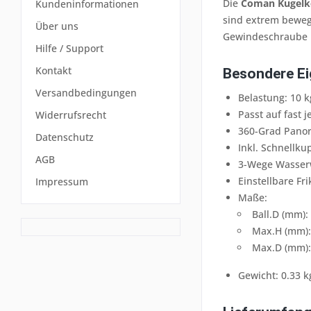
Die
Coman Kugelkö
Kundeninformationen
sind extrem bewegl
Über uns
Gewindeschraube u
Hilfe / Support
Kontakt
Besondere E
Versandbedingungen
Belastung: 10 k
Passt auf fast
Widerrufsrecht
360-Grad Pano
Datenschutz
Inkl. Schnellku
AGB
3-Wege Wasse
Einstellbare Fri
Impressum
Maße:
Ball.D (mm):
Max.H (mm):
Max.D (mm):
Gewicht: 0.33 k