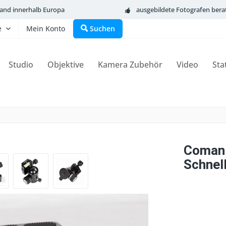
sand innerhalb Europa
ausgebildete Fotografen bera
e
Mein Konto
Suchen
Studio
Objektive
Kamera Zubehör
Video
Sta
Coman 
Schnel