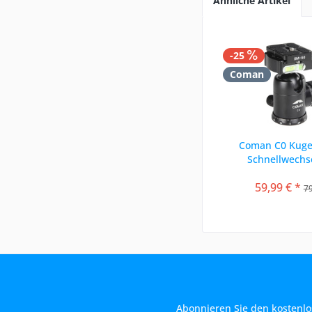
Ähnliche Artikel
-25
Coman
Coman C0 Kuge
Schnellwechse
59,99 € *
79
Abonnieren Sie den kostenlo