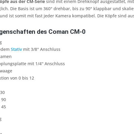
pfe aus der CM-Serie
sind mit einem Drehknopf ausgestattet, mit
ich. Die Basis ist um 360° drehbar, bis zu 90° klappbar und skalier
nd ist somit mit fast jeder Kamera kompatibel. Die Köpfe sind au
igenschaften des Coman CM-0
g
 jedem
Stativ
mit 3/8'' Anschluss
ramen
pplungsplatte mit 1/4'' Anschluss
rwaage
ktion von 0 bis 12
 30
 90
 45
g