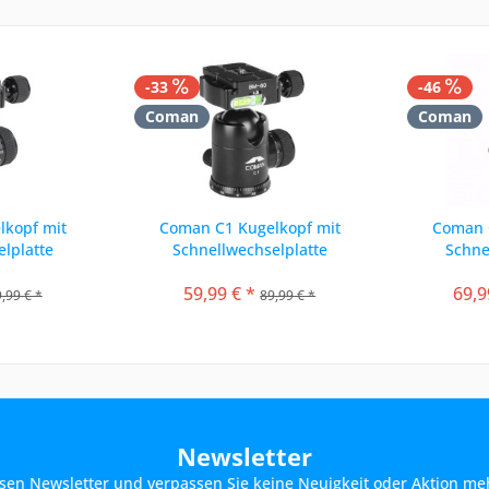
-33
-46
Coman
Coman
lkopf mit
Coman C1 Kugelkopf mit
Coman 
lplatte
Schnellwechselplatte
Schne
59,99 € *
69,9
,99 € *
89,99 € *
Newsletter
sen Newsletter und verpassen Sie keine Neuigkeit oder Aktion me