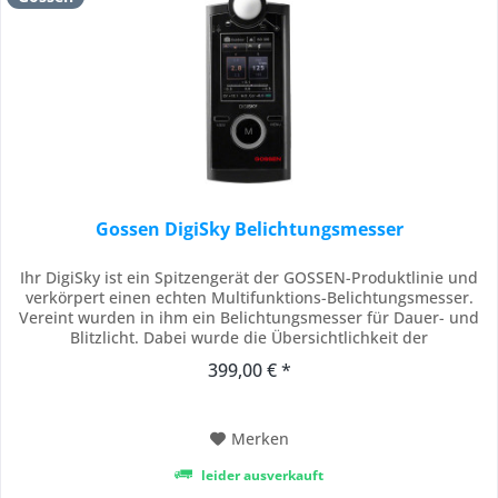
Gossen DigiSky Belichtungsmesser
Ihr DigiSky ist ein Spitzengerät der GOSSEN-Produktlinie und
verkörpert einen echten Multifunktions-Belichtungsmesser.
Vereint wurden in ihm ein Belichtungsmesser für Dauer- und
Blitzlicht. Dabei wurde die Übersichtlichkeit der
Bedienelemente und des grafischen Anzeigefeldes gewahrt.
399,00 € *
Funktionen, die über das alltägliche Messen hinaus benötigt
werden, können individuell vom...
Merken
leider ausverkauft