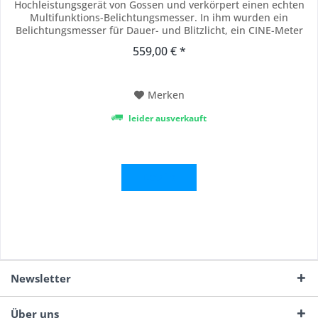
Hochleistungsgerät von Gossen und verkörpert einen echten
Multifunktions-Belichtungsmesser. In ihm wurden ein
Belichtungsmesser für Dauer- und Blitzlicht, ein CINE-Meter
für Filmer, sowie ein Messgerät für Beleuchtungstechnik und
559,00 € *
Fotometrie vereint. Dabei wurde die Übersichtlichkeit der
Bedienelemente und des digitalen...
Merken
leider ausverkauft
Details
Newsletter
Über uns