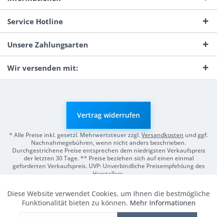
Service Hotline
Unsere Zahlungsarten
Wir versenden mit:
Vertrag widerrufen
* Alle Preise inkl. gesetzl. Mehrwertsteuer zzgl.
Versandkosten
und ggf.
Nachnahmegebühren, wenn nicht anders beschrieben.
Durchgestrichene Preise entsprechen dem niedrigsten Verkaufspreis
der letzten 30 Tage. ** Preise beziehen sich auf einen einmal
geforderten Verkaufspreis. UVP: Unverbindliche Preisempfehlung des
Herstellers.
© 2026 Digitale Fotografien | Entwicklung & Support by
Pro-Webs.de
Diese Website verwendet Cookies, um Ihnen die bestmögliche
Aktiv
Funktionale
Funktionalität bieten zu können.
Mehr Informationen