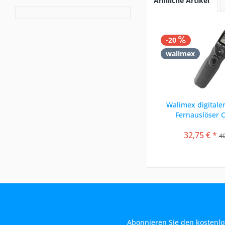
Ähnliche Artikel
-20
walimex
Walimex digitale
Fernauslöser 
32,75 € *
40
Abonnieren Sie den kostenlo