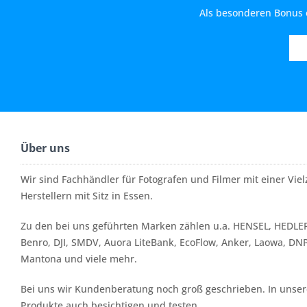
Als besonderen Bonus e
Über uns
Wir sind Fachhändler für Fotografen und Filmer mit einer Vi
Herstellern mit Sitz in Essen.
Zu den bei uns geführten Marken zählen u.a. HENSEL, HEDLER
Benro, DJI, SMDV, Auora LiteBank, EcoFlow, Anker, Laowa, DN
Mantona und viele mehr.
Bei uns wir Kundenberatung noch groß geschrieben. In unserer
Produkte auch besichtigen und testen.