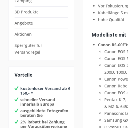
Camping
Vor Fokusierun
3D Produkte
Kabellänge 5 m
hohe Qualität
Angebote
Aktionen
Modelliste mit 
Canon RS-60E3
Sperrgüter für
Canon EOS R
Versandregel
Canon EOS M
Canon EOS 2
200D, 100D, 
Vorteile
Canon Power
Canon Rebel X
kostenloser Versand ab €
Canon EOS an
150,- *
schneller Versand
Pentax K-7, K
innerhalb Europa
& MZ-6, 645
ausgebildete Fotografen
Panasonic 
beraten Sie
Samsung GX-
2% Rabatt bei Zahlung
per Vorausüberweisung
Olympus OM