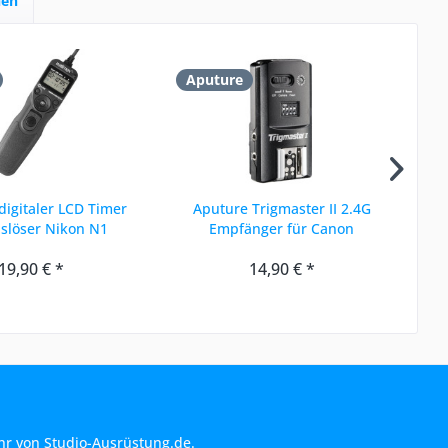
hen
Aputure
A
igitaler LCD Timer
Aputure Trigmaster II 2.4G
slöser Nikon N1
Empfänger für Canon
19,90 € *
14,90 € *
hr von Studio-Ausrüstung.de.