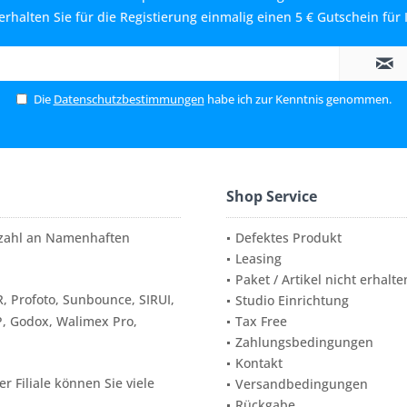
rhalten Sie für die Registierung einmalig einen 5 € Gutschein für 
Die
Datenschutzbestimmungen
habe ich zur Kenntnis genommen.
Shop Service
elzahl an Namenhaften
Defektes Produkt
Leasing
Paket / Artikel nicht erhalte
, Profoto, Sunbounce, SIRUI,
Studio Einrichtung
P, Godox, Walimex Pro,
Tax Free
Zahlungsbedingungen
Kontakt
 Filiale können Sie viele
Versandbedingungen
Rückgabe