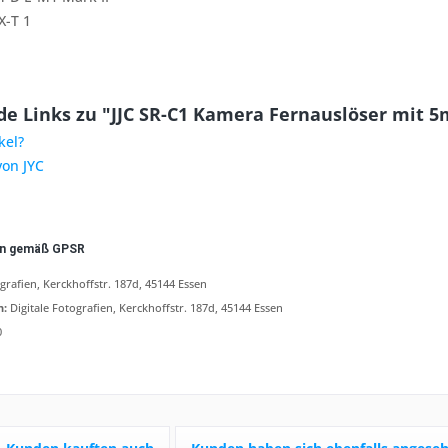
X-T 1
e Links zu "JJC SR-C1 Kamera Fernauslöser mit 5
kel?
von JYC
en gemäß GPSR
ografien, Kerckhoffstr. 187d, 45144 Essen
n:
Digitale Fotografien, Kerckhoffstr. 187d, 45144 Essen
0