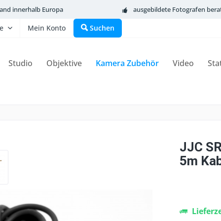
sand innerhalb Europa
ausgebildete Fotografen bera
fe
Mein Konto
Suchen
Studio
Objektive
Kamera Zubehör
Video
Sta
JJC SR
5m Kab
Lieferz