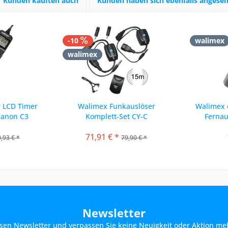
Kunden kauften auch
Kunden haben sich ebenfalls angese
-10
walimex
walimex
r LCD Timer
Walimex Funkauslöser
Walimex d
Canon C3
Komplett-Set CY-C
Fernau
71,91 € *
,93 € *
79,90 € *
Newsletter
sen Newsletter und verpassen Sie keine Neuigkeit oder Aktion me