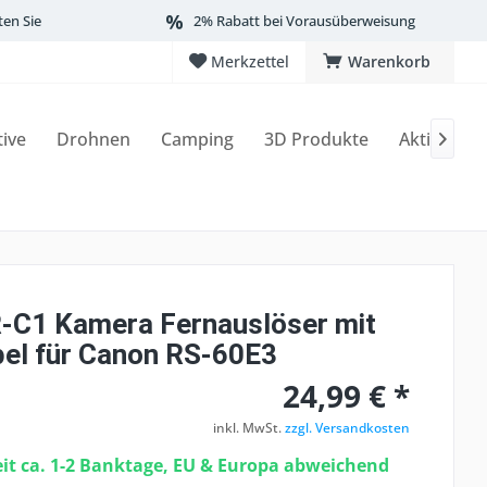
ten Sie
2% Rabatt bei Vorausüberweisung
Merkzettel
Warenkorb
tive
Drohnen
Camping
3D Produkte
Aktionen

-C1 Kamera Fernauslöser mit
el für Canon RS-60E3
24,99 € *
inkl. MwSt.
zzgl. Versandkosten
eit ca. 1-2 Banktage, EU & Europa abweichend