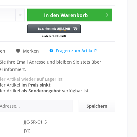
In den
Warenkorb
Fragen zum Artikel?
hen
Merken
Sie Ihre Email Adresse und bleiben Sie stets über
el informiert.
der Artikel wieder
auf Lager
ist
der Artikel
im Preis sinkt
der Artikel
als Sonderangebot
verfügbar ist
Speichern
JJC-SR-C1_5
JYC