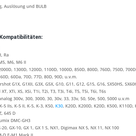
g, Auslösung und BULB
Kompatibilitäten:
:
, Ra
5, M6, M6 II
000D, 1300D, 1200D, 1100D, 1000D, 850D, 800D, 760D, 750D, 700D,
60D, 60Da, 70D, 77D, 80D, 90D, u.v.m.
shot G1X, G1XII, G3X, G5X, G10, G11, G12, G15, G16, SX50HS, SX60
T, XTi, XS, XSi, T1i, T2i, T3, T3i, T4i, T5, T5i, T6i, T6s
alog 300v, 300, 3000, 30, 30v, 33, 33v, 50, 50e, 500, 5000 u.v.m
-5 IIs, K-5 II, K-5, K-3, K50,
K30
, K20D, K200D, K20D, K500, K110D, K
Z, 645 D
Lumix DMC-GH3
20, GX-10, GX 1, GX 1 S, NX1, Digimax NX 5, NX 11, NX 100
-D E-M1 Mark II