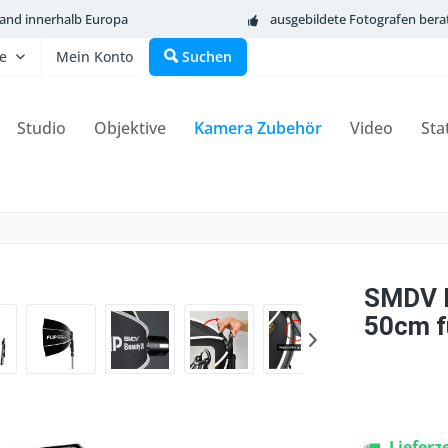
sand innerhalb Europa
ausgebildete Fotografen bera
fe
Mein Konto
Suchen
Studio
Objektive
Kamera Zubehör
Video
Sta
SMDV Be
50cm f
Lieferz