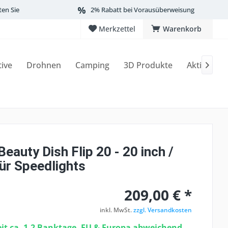
ten Sie
2% Rabatt bei Vorausüberweisung
Merkzettel
Warenkorb
tive
Drohnen
Camping
3D Produkte
Aktionen

auty Dish Flip 20 - 20 inch /
ür Speedlights
209,00 € *
inkl. MwSt.
zzgl. Versandkosten
eit ca. 1-2 Banktage, EU & Europa abweichend