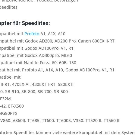
peedlites
pter für Speedlites:
patibel mit
Profoto
A1, A1X, A10
patibel mit Godox AD200, AD200 Pro, Canon 600EX II-RT
patibel mit Godox AD100Pro, V1, R1
patibel mit Godox AD300pro, ML60
atibel mit Nanlite Forza 60, 60B, 150
atibel mit Profoto A1, A1X, A10, Godox AD100Pro, V1, R1
atibel mit
I-RT, 470EX-AI, 430EX III-RT, 580EX II
0, SB-910, SB-800, SB-700, SB-500
 F32M
F-42, EF-X500
 MG80Pro
 V860, V860II, TT685, TT600, TT600S, V350, TT520 II, TT560 II
hrten Speedlites können viele weitere kompatibel mit dem Syste