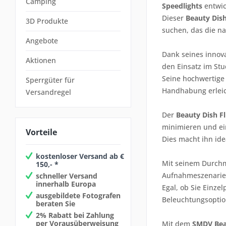
Camping
Speedlights
entwic
Dieser
Beauty Dis
3D Produkte
suchen, das die na
Angebote
Dank seines innova
Aktionen
den Einsatz im St
Seine hochwertige 
Sperrgüter für
Handhabung erleic
Versandregel
Der
Beauty Dish Fl
minimieren und ei
Vorteile
Dies macht ihn ide
kostenloser Versand ab €
Mit seinem Durchme
150,- *
Aufnahmeszenarie
schneller Versand
innerhalb Europa
Egal, ob Sie Einze
ausgebildete Fotografen
Beleuchtungsoptio
beraten Sie
2% Rabatt bei Zahlung
per Vorausüberweisung
Mit dem
SMDV Beau