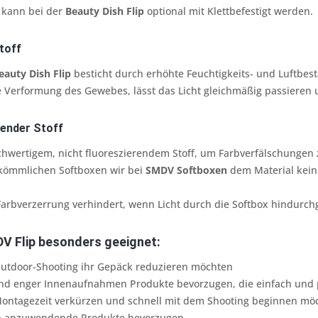
 kann bei der
Beauty Dish Flip
optional mit Klettbefestigt werden.
toff
eauty Dish Flip
besticht durch erhöhte Feuchtigkeits- und Luftbest
e Verformung des Gewebes, lässt das Licht gleichmäßig passieren
render Stoff
chwertigem, nicht fluoreszierendem Stoff, um Farbverfälschungen
rkömmlichen Softboxen wir bei
SMDV Softboxen
dem Material kein 
arbverzerrung verhindert, wenn Licht durch die Softbox hindurch
DV Flip besonders geeignet:
 Outdoor-Shooting ihr Gepäck reduzieren möchten
rund enger Innenaufnahmen Produkte bevorzugen, die einfach und 
 Montagezeit verkürzen und schnell mit dem Shooting beginnen mö
ach anzuwendende Produkte bevorzugen