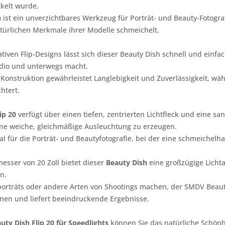
kelt wurde.
h
ist ein unverzichtbares Werkzeug für Porträt- und Beauty-Fotogr
türlichen Merkmale ihrer Modelle schmeichelt.
tiven Flip-Designs lässt sich dieser Beauty Dish schnell und ein
udio und unterwegs macht.
Konstruktion gewährleistet Langlebigkeit und Zuverlässigkeit, wä
htert.
ip 20
verfügt über einen tiefen, zentrierten Lichtfleck und eine san
ne weiche, gleichmäßige Ausleuchtung zu erzeugen.
al für die Porträt- und Beautyfotografie, bei der eine schmeichelh
sser von 20 Zoll bietet dieser
Beauty Dish
eine großzügige Lichta
n.
lporträts oder andere Arten von Shootings machen, der SMDV Beauty
nen und liefert beeindruckende Ergebnisse.
ty Dish Flip 20 für Speedlights
können Sie das natürliche Schönh