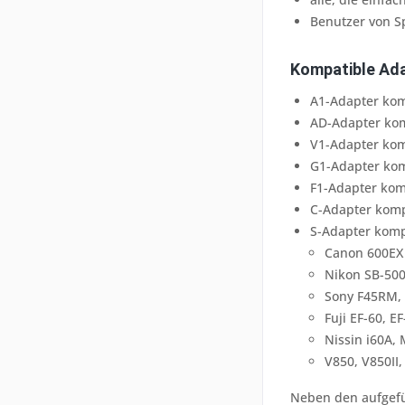
Benutzer von S
Kompatible Ada
A1-Adapter kom
AD-Adapter kom
V1-Adapter kom
G1-Adapter kom
F1-Adapter komp
C-Adapter komp
S-Adapter komp
Canon 600EX I
Nikon SB-500
Sony F45RM,
Fuji EF-60, E
Nissin i60A,
V850, V850II,
Neben den aufgefü