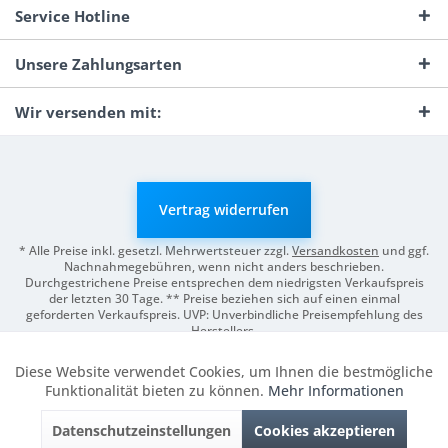
Service Hotline
Unsere Zahlungsarten
Wir versenden mit:
Vertrag widerrufen
* Alle Preise inkl. gesetzl. Mehrwertsteuer zzgl.
Versandkosten
und ggf.
Nachnahmegebühren, wenn nicht anders beschrieben.
Durchgestrichene Preise entsprechen dem niedrigsten Verkaufspreis
der letzten 30 Tage. ** Preise beziehen sich auf einen einmal
geforderten Verkaufspreis. UVP: Unverbindliche Preisempfehlung des
Herstellers.
© 2026 Digitale Fotografien | Entwicklung & Support by
Pro-Webs.de
Diese Website verwendet Cookies, um Ihnen die bestmögliche
Aktiv
Funktionale
Funktionalität bieten zu können.
Mehr Informationen
Datenschutzeinstellungen
Cookies akzeptieren
Inaktiv
Marketing