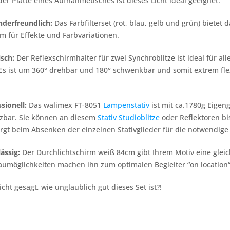
er Platte eines Aufnahmetisches ist dieses Licht ideal geeignet.
derfreundlich:
Das Farbfilterset (rot, blau, gelb und grün) biete
m für Effekte und Farbvariationen.
sch:
Der Reflexschirmhalter für zwei Synchroblitze ist ideal für a
Es ist um 360° drehbar und 180° schwenkbar und somit extrem flex
sionell:
Das walimex FT-8051
Lampenstativ
ist mit ca.1780g Eigen
tzbar. Sie können an diesem
Stativ
Studioblitze
oder Reflektoren bi
t beim Absenken der einzelnen Stativglieder für die notwendige 
ässig:
Der Durchlichtschirm weiß 84cm gibt Ihrem Motiv eine glei
aumöglichkeiten machen ihn zum optimalen Begleiter “on location“
cht gesagt, wie unglaublich gut dieses Set ist?!