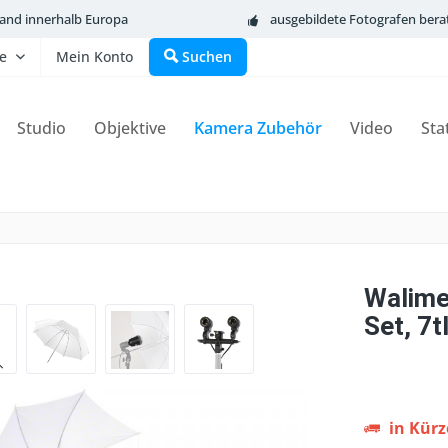
sand innerhalb Europa
ausgebildete Fotografen bera
fe
Mein Konto
Suchen
Studio
Objektive
Kamera Zubehör
Video
Sta
Walime
Set, 7t
in Kürze