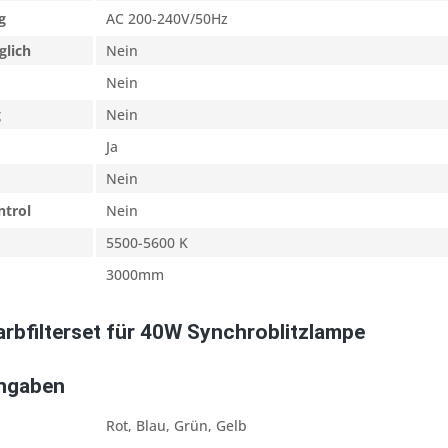
g
AC 200-240V/50Hz
glich
Nein
Nein
g
Nein
Ja
Nein
ntrol
Nein
5500-5600 K
3000mm
arbfilterset für 40W Synchroblitzlampe
Angaben
Rot, Blau, Grün, Gelb