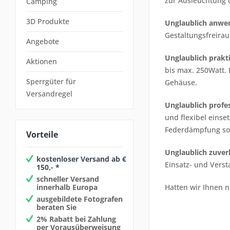
zur Ausleuchtung d
Camping
3D Produkte
Unglaublich anwen
Gestaltungsfreirau
Angebote
Unglaublich prakti
Aktionen
bis max. 250Watt. 
Sperrgüter für
Gehäuse.
Versandregel
Unglaublich profes
und flexibel einse
Federdämpfung sorg
Vorteile
Unglaublich zuverl
kostenloser Versand ab €
Einsatz- und Verst
150,- *
schneller Versand
innerhalb Europa
Hatten wir Ihnen ni
ausgebildete Fotografen
beraten Sie
2% Rabatt bei Zahlung
per Vorausüberweisung