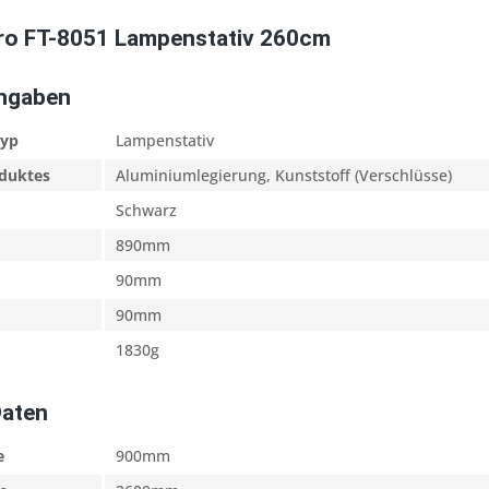
ro FT-8051 Lampenstativ 260cm
Angaben
typ
Lampenstativ
oduktes
Aluminiumlegierung, Kunststoff (Verschlüsse)
Schwarz
890mm
90mm
90mm
1830g
Daten
e
900mm