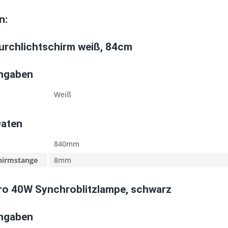
n:
urchlichtschirm weiß, 84cm
Angaben
Weiß
Daten
840mm
hirmstange
8mm
ro 40W Synchroblitzlampe, schwarz
Angaben