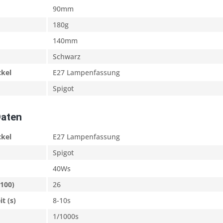
90mm
180g
140mm
Schwarz
kel
E27 Lampenfassung
Spigot
Daten
ckel
E27 Lampenfassung
Spigot
40Ws
O100)
26
t (s)
8-10s
1/1000s