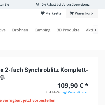
ten Sie
2% Rabatt bei Vorausüberweisung
Merkzettel
Warenkorb
tive
Drohnen
Camping
3D Produkte
Aktionen

x 2-fach Synchroblitz Komplett-
lg.
109,90 € *
inkl. MwSt.
zzgl. Versandkosten
 verfügbar, jetzt vorbestellen