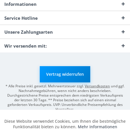
Informationen
Service Hotline
Unsere Zahlungsarten
Wir versenden mit:
Vertrag widerrufen
* Alle Preise inkl. gesetzl. Mehrwertsteuer zzgl.
Versandkosten
und ggf.
Nachnahmegebühren, wenn nicht anders beschrieben.
Durchgestrichene Preise entsprechen dem niedrigsten Verkaufspreis
der letzten 30 Tage. ** Preise beziehen sich auf einen einmal
geforderten Verkaufspreis. UVP: Unverbindliche Preisempfehlung des
Herstellers.
© 2026 Digitale Fotografien | Entwicklung & Support by
Pro-Webs.de
Diese Website verwendet Cookies, um Ihnen die bestmögliche
Aktiv
Funktionale
Funktionalität bieten zu können.
Mehr Informationen