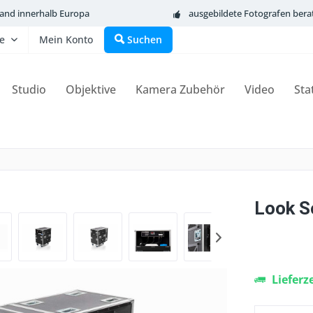
sand innerhalb Europa
ausgebildete Fotografen bera
fe
Mein Konto
Suchen
Studio
Objektive
Kamera Zubehör
Video
Sta
Look S
Lieferz