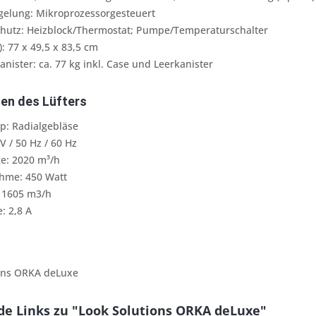
elung: Mikroprozessorgesteuert
hutz: Heizblock/Thermostat; Pumpe/Temperaturschalter
): 77 x 49,5 x 83,5 cm
nister: ca. 77 kg inkl. Case und Leerkanister
en des Lüfters
p: Radialgebläse
 / 50 Hz / 60 Hz
e: 2020 m³/h
hme: 450 Watt
 1605 m3/h
 2,8 A
ions ORKA deLuxe
e Links zu "Look Solutions ORKA deLuxe"