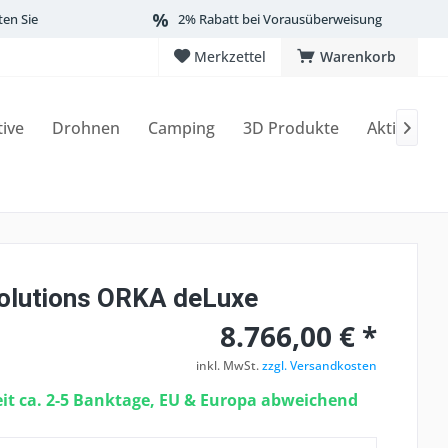
ten Sie
2% Rabatt bei Vorausüberweisung
Merkzettel
Warenkorb
tive
Drohnen
Camping
3D Produkte
Aktionen

olutions ORKA deLuxe
8.766,00 € *
inkl. MwSt.
zzgl. Versandkosten
eit ca. 2-5 Banktage, EU & Europa abweichend