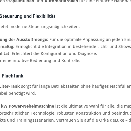
gen
Stapelmulden
und
Automatikrollen
für eine einfache Handha
Steuerung und Flexibilität
ietet moderne Steuerungsmöglichkeiten:
llung der Ausstoßmenge
: Für die optimale Anpassung an jeden Ein
nmäßig
: Ermöglicht die Integration in bestehende Licht- und Show
lität
: Erleichtert die Konfiguration und Diagnose.
ür eine intuitive Bedienung und Kontrolle.
-Flachtank
Liter-Tank
sorgt für lange Betriebszeiten ohne häufiges Nachfüllen
ebel benötigt wird.
9 kW Power-Nebelmaschine
ist die ultimative Wahl für alle, die m
fortschrittlichen Technologie, robusten Konstruktion und beeindruc
ekte und Trainingsszenarien. Vertrauen Sie auf die Orka deLuxe –