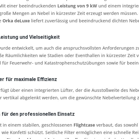
Mit einer beeindruckenden
Leistung von 9 kW
und einem integriert
große Mengen an Nebel in kürzester Zeit erzeugt werden müssen. O
ie
Orka deLuxe
liefert zuverlässig und beeindruckend dichten Nebe
istung und Vielseitigkeit
urde entwickelt, um auch die anspruchsvollsten Anforderungen zu e
ße Räumlichkeiten wie Stadien oder Eventhallen in kürzester Zeit vo
l für Feuerwehr- und Katastrophenschutzübungen sowie für beeind
er für maximale Effizienz
fügt über einen integrierten Lüfter, der die Ausstoßweite des Neb
r vertikal abgelenkt werden, um die gewünschte Nebelverteilung zu
für den professionellen Einsatz
t in einem stabilen, geschlossenen
Flightcase
verbaut, das sowohl
ie Konfetti schützt. Seitliche Filter ermöglichen eine schnelle R