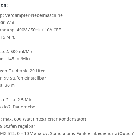
en:
ip: Verdampfer-Nebelmaschine
9000 Watt
nnung: 400V / 50Hz / 16A CEE
 15 Min.
:
stoß: 500 ml/Min.
el: 145 ml/Min.
en Fluidtank: 20 Liter
n 99 Stufen einstellbar
ca. 30 m
toß: ca. 2,5 Min
sstoß: Dauernebel
: max. 800 Watt (integrierter Kondensator)
9 Stufen regelbar
MX 512; 0 – 10 V analog: Stand alone; Funkfernbedienung (Option)