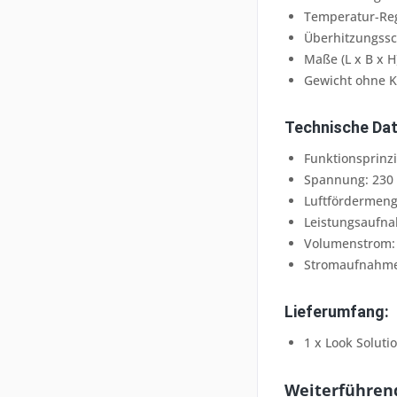
Temperatur-Reg
Überhitzungssc
Maße (L x B x H
Gewicht ohne Ka
Technische Dat
Funktionsprinzi
Spannung: 230 V
Luftfördermeng
Leistungsaufna
Volumenstrom:
Stromaufnahme:
Lieferumfang:
1 x Look Solut
Weiterführend