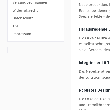
Versandbedingungen
Nebelproduktion. 
Widerrufsrecht
Events, bei denen 
Spezialeffekte – d
Datenschutz
AGB
Herausragende Le
Impressum
Die
Orka deLuxe
w
es, selbst sehr gro
sie außerdem idea
Integrierter Lüft
Das Nebelgerät ver
der Luftstrom soga
Robustes Design 
Die Orka deLuxe is
und Fremdkörpern w