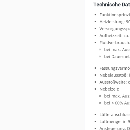
Technische Dat
Funktionsprinz
Heizleistung: 
Versorgungsspa
Aufheizzeit: ca.
Fluidverbrauch
bei max. Aus
bei Dauerneb
Fassungsvermög
Nebelausstoß: i
Ausstoßweite: 
Nebelzeit:
bei max. Auss
bei < 60% Au
Lüfteranschluss
Luftmenge: in 9
Ansteuerung: D