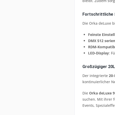
bleibt. Zudem sor
Fortschrittliche 
Die Orka deLuxe b
Feinste Einste
DMX 512 serie
RDM-Kompatibi
LED-Display
: F
Großzügiger 20L
Der integrierte
20-
kontinuierlicher N
Die
Orka deLuxe 
suchen. Mit ihrer 
Events, Spezialeff