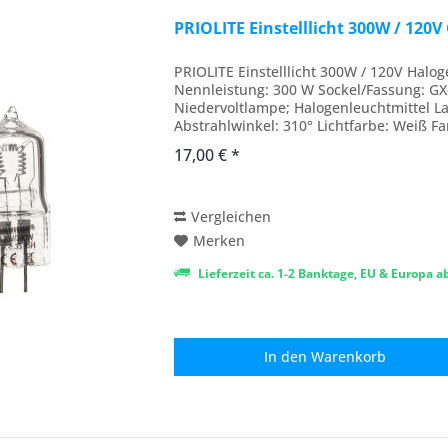
PRIOLITE Einstelllicht 300W / 120
PRIOLITE Einstelllicht 300W / 120V Hal
Nennleistung: 300 W Sockel/Fassung: G
Niedervoltlampe; Halogenleuchtmittel 
Abstrahlwinkel: 310° Lichtfarbe: Weiß F
Anlaufzeit: 0 s Bauform:...
17,00 € *
Vergleichen
Merken
Lieferzeit ca. 1-2 Banktage, EU & Europa 
In den
Warenkorb