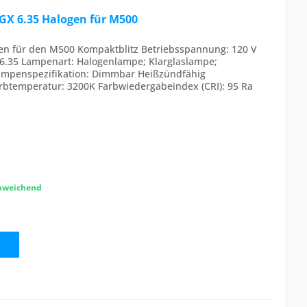
V GX 6.35 Halogen für M500
ogen für den M500 Kompaktblitz Betriebsspannung: 120 V
X6.35 Lampenart: Halogenlampe; Klarglaslampe;
Lampenspezifikation: Dimmbar Heißzündfähig
arbtemperatur: 3200K Farbwiedergabeindex (CRI): 95 Ra
abweichend