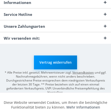
Informationen
Service Hotline
Unsere Zahlungsarten
Wir versenden mit:
Vertrag widerrufen
* Alle Preise inkl. gesetzl. Mehrwertsteuer zzgl.
Versandkosten
und ggf.
Nachnahmegebühren, wenn nicht anders beschrieben.
Durchgestrichene Preise entsprechen dem niedrigsten Verkaufspreis
der letzten 30 Tage. ** Preise beziehen sich auf einen einmal
geforderten Verkaufspreis. UVP: Unverbindliche Preisempfehlung des
Herstellers.
© 2026 Digitale Fotografien | Entwicklung & Support by
Pro-Webs.de
Diese Website verwendet Cookies, um Ihnen die bestmögliche
Aktiv
Funktionale
Funktionalität bieten zu können.
Mehr Informationen