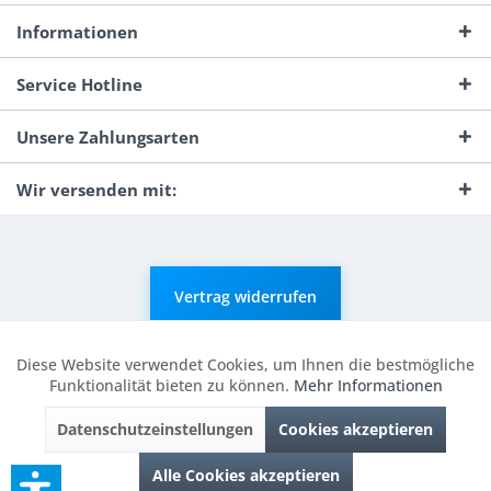
Informationen
Service Hotline
Unsere Zahlungsarten
Wir versenden mit:
Vertrag widerrufen
* Alle Preise inkl. gesetzl. Mehrwertsteuer zzgl.
Versandkosten
und ggf.
Nachnahmegebühren, wenn nicht anders beschrieben.
Diese Website verwendet Cookies, um Ihnen die bestmögliche
Aktiv
Funktionale
Durchgestrichene Preise entsprechen dem niedrigsten Verkaufspreis
Funktionalität bieten zu können.
Mehr Informationen
der letzten 30 Tage. ** Preise beziehen sich auf einen einmal
geforderten Verkaufspreis. UVP: Unverbindliche Preisempfehlung des
Datenschutzeinstellungen
Cookies akzeptieren
Herstellers.
Inaktiv
Marketing
© 2026 Digitale Fotografien | Entwicklung & Support by
Pro-Webs.de
Alle Cookies akzeptieren