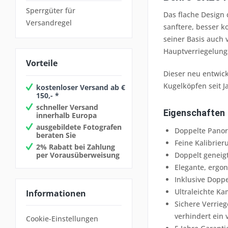
Sperrgüter für
Das flache Design
Versandregel
sanftere, besser 
seiner Basis auch
Hauptverriegelung
Vorteile
Dieser neu entwick
Kugelköpfen seit J
kostenloser Versand ab €
150,- *
schneller Versand
Eigenschaften
innerhalb Europa
ausgebildete Fotografen
Doppelte Pano
beraten Sie
Feine Kalibrie
2% Rabatt bei Zahlung
per Vorausüberweisung
Doppelt geneig
Elegante, ergo
Inklusive Dopp
Ultraleichte Ka
Informationen
Sichere Verrie
verhindert ein 
Cookie-Einstellungen