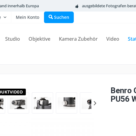
sand innerhalb Europa
ausgebildete Fotografen bera
e
Mein Konto
Suchen
Studio
Objektive
Kamera Zubehör
Video
Sta
Benro 
DUKTVIDEO
PU56 W