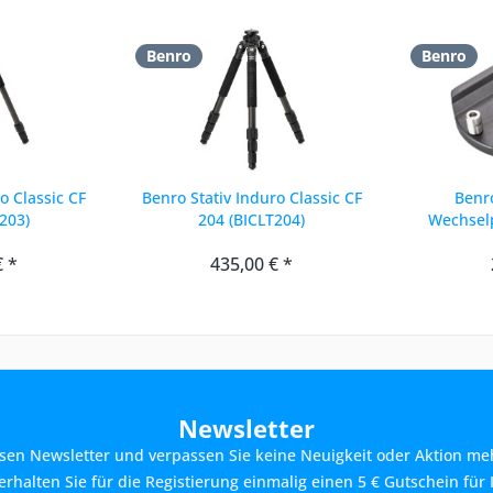
Benro
Benro
o Classic CF
Benro Stativ Induro Classic CF
Benro
203)
204 (BICLT204)
Wechselp
L65mm x
€ *
435,00 € *
Newsletter
sen Newsletter und verpassen Sie keine Neuigkeit oder Aktion me
rhalten Sie für die Registierung einmalig einen 5 € Gutschein für 