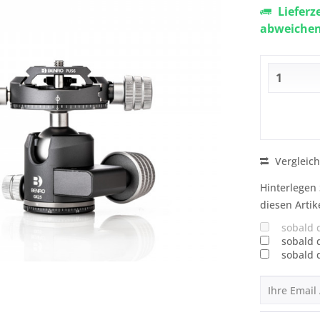
Lieferz
abweiche
Vergleic
Hinterlegen 
diesen Artik
sobald 
sobald 
sobald 