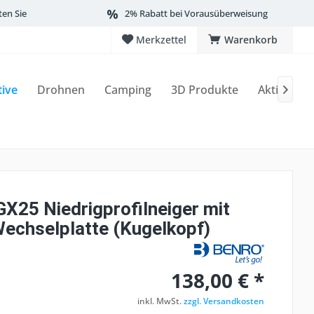
ten Sie
2% Rabatt bei Vorausüberweisung
Merkzettel
Warenkorb
tive
Drohnen
Camping
3D Produkte
Aktionen

GX25 Niedrigprofilneiger mit
echselplatte (Kugelkopf)
138,00 € *
inkl. MwSt.
zzgl. Versandkosten