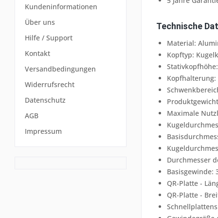
5 Jahre Garanti
Kundeninformationen
Über uns
Technische Da
Hilfe / Support
Material: Alum
Kontakt
Kopftyp: Kugel
Stativkopfhöhe:
Versandbedingungen
Kopfhalterung: 
Widerrufsrecht
Schwenkbereich
Datenschutz
Produktgewicht
Maximale Nutzla
AGB
Kugeldurchmes
Impressum
Basisdurchmes
Kugeldurchmes
Durchmesser de
Basisgewinde: 3
QR-Platte - Län
QR-Platte - Brei
Schnellplatten