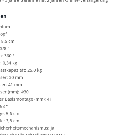
e - 3 Jahre Garantie mit 2 Jahren Online-Verlängerung
ten
inium
kopf
 8,5 cm
3/8 "
: 360 °
: 0,34 kg
stkapazität: 25,0 kg
ser: 30 mm
ser: 41 mm
ser (mm): Φ30
r Basismontage (mm): 41
/8 "
ge: 5,6 cm
te: 3,8 cm
sicherheitsmechanismus: Ja