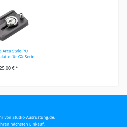
 Arca Style PU
latte für GX-Serie
 W38mm x H10mm
25,00 € *
hr von Studio-Ausrüstung.de.
Ihren nächsten Einkauf.