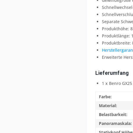
Gewindegröße d
Schnellwechsel-
Schnellverschlu
Separate Schwe
Produkthöhe: 8
Produktlänge: 
Produktbreite: 
Herstellergaran
Erweiterte Hers
Lieferumfang
1 x Benro GX25 
Farbe:
Material:
Belastbarkeit:
Panoramaskala:
Stativkopf Höhe