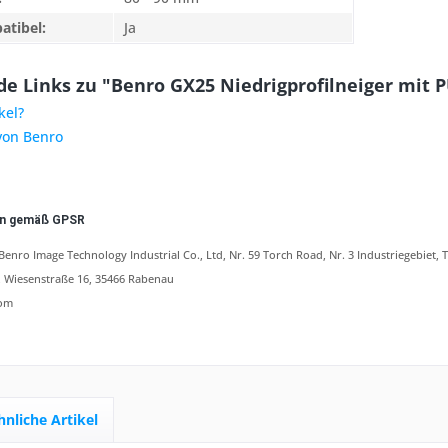
atibel:
Ja
e Links zu "Benro GX25 Niedrigprofilneiger mit 
kel?
von Benro
en gemäß GPSR
nro Image Technology Industrial Co., Ltd, Nr. 59 Torch Road, Nr. 3 Industriegebie
Wiesenstraße 16, 35466 Rabenau
om
hnliche Artikel