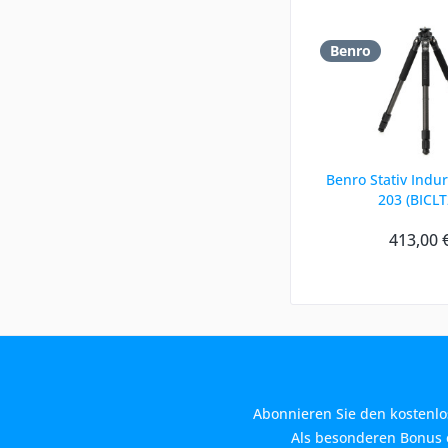
Benro
Benro Stativ Indur
203 (BICLT
413,00 
Abonnieren Sie den kostenlo
Als besonderen Bonus e