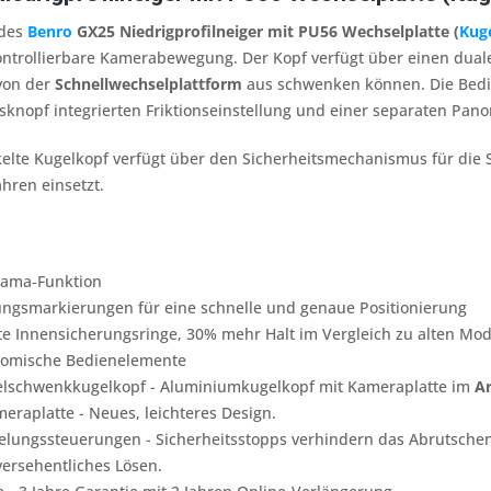
 des
Benro
GX25 Niedrigprofilneiger mit PU56 Wechselplatte (
Kug
kontrollierbare Kamerabewegung. Der Kopf verfügt über einen dua
 von der
Schnellwechselplattform
aus schwenken können. Die Bedie
sknopf integrierten Friktionseinstellung und einer separaten Pa
elte Kugelkopf verfügt über den Sicherheitsmechanismus für die 
ahren einsetzt.
rama‐Funktion
rungsmarkierungen für eine schnelle und genaue Positionierung
te Innensicherungsringe, 30% mehr Halt im Vergleich zu alten Mod
nomische Bedienelemente
elschwenkkugelkopf - Aluminiumkugelkopf mit Kameraplatte im
Ar
meraplatte - Neues, leichteres Design.
gelungssteuerungen - Sicherheitsstopps verhindern das Abrutschen
versehentliches Lösen.