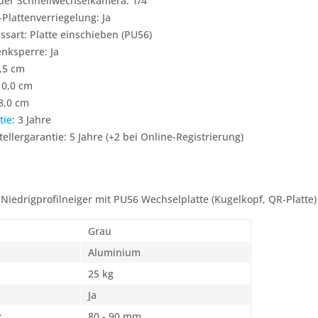
er Schnellwechselkamera: 1/4 "
Plattenverriegelung: Ja
ssart: Platte einschieben (PU56)
nksperre: Ja
,5 cm
10,0 cm
8,0 cm
tie
: 3 Jahre
tellergarantie: 5 Jahre (+2 bei Online-Registrierung)
Niedrigprofilneiger mit PU56 Wechselplatte (Kugelkopf, QR-Platte)
Grau
Aluminium
25 kg
Ja
:
80 - 90 mm