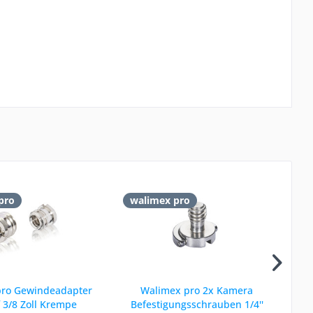
pro
walimex pro
w
pro Gewindeadapter
Walimex pro 2x Kamera
Wal
f 3/8 Zoll Krempe
Befestigungsschrauben 1/4''