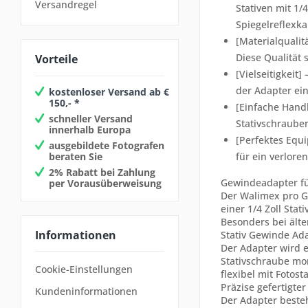
Versandregel
Stativen mit 1/
Spiegelreflex
[Materialqualit
Diese Qualität
Vorteile
[Vielseitigkeit
der Adapter ei
kostenloser Versand ab €
150,- *
[Einfache Handh
schneller Versand
Stativschrauben
innerhalb Europa
[Perfektes Equi
ausgebildete Fotografen
beraten Sie
für ein verlore
2% Rabatt bei Zahlung
Gewindeadapter f
per Vorausüberweisung
Der Walimex pro G
einer 1/4 Zoll Sta
Besonders bei ält
Informationen
Stativ Gewinde Ada
Der Adapter wird e
Stativschraube mon
Cookie-Einstellungen
flexibel mit Fotos
Präzise gefertigte
Kundeninformationen
Der Adapter beste