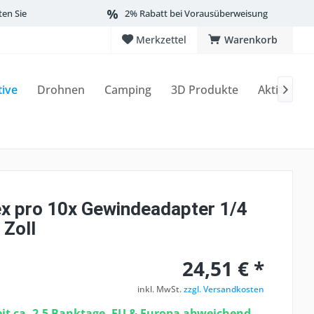
ten Sie
2% Rabatt bei Vorausüberweisung
Merkzettel
Warenkorb
tive
Drohnen
Camping
3D Produkte
Aktionen

x pro 10x Gewindeadapter 1/4
 Zoll
24,51 € *
inkl. MwSt.
zzgl. Versandkosten
eit ca. 2-5 Banktage, EU & Europa abweichend