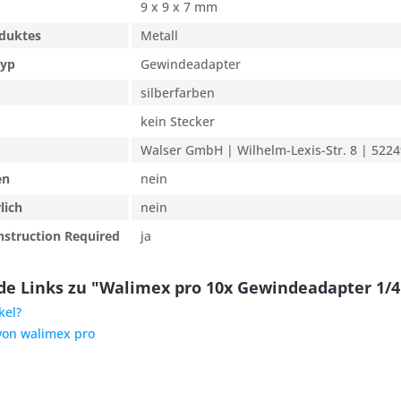
9 x 9 x 7 mm
oduktes
Metall
typ
Gewindeadapter
silberfarben
kein Stecker
Walser GmbH | Wilhelm-Lexis-Str. 8 | 5224
en
nein
lich
nein
nstruction Required
ja
e Links zu "Walimex pro 10x Gewindeadapter 1/4 a
kel?
 von walimex pro