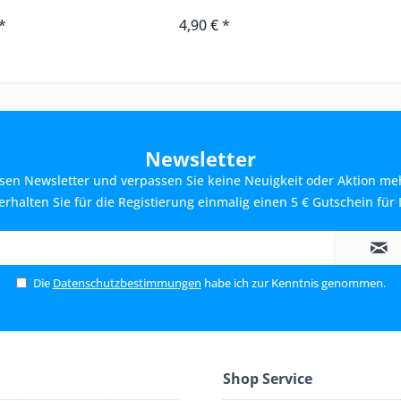
*
4,90 € *
Newsletter
sen Newsletter und verpassen Sie keine Neuigkeit oder Aktion me
rhalten Sie für die Registierung einmalig einen 5 € Gutschein für 
Die
Datenschutzbestimmungen
habe ich zur Kenntnis genommen.
Shop Service