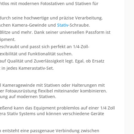
htlos mit modernen Fotostativen und Stativen für
 durch seine hochwertige und präzise Verarbeitung.
zwischen Kamera-Gewinde und
Stativ
-Schraube.
 Blitze und mehr. Dank seiner universellen Passform ist
uipment.
chraubt und passt sich perfekt an 1/4-Zoll-
exibilität und Funktionalität suchen.
f Qualität und Zuverlässigkeit legt. Egal, ob Ersatz
 in jedes Kamerastativ-Set.
l Kameragewinde mit Stativen oder Halterungen mit
rer Fotoausrüstung flexibel miteinander kombinieren.
zung auf modernen Stativen.
ießend kann das Equipment problemlos auf einer 1/4 Zoll
mera Stativ Systems und können verschiedene Geräte
ch entsteht eine passgenaue Verbindung zwischen