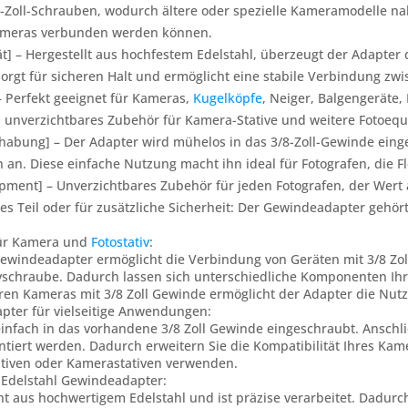
4-Zoll-Schrauben, wodurch ältere oder spezielle Kameramodelle na
kameras verbunden werden können.
ät] – Hergestellt aus hochfestem Edelstahl, überzeugt der Adapter
 sorgt für sicheren Halt und ermöglicht eine stabile Verbindung 
] – Perfekt geeignet für Kameras,
Kugelköpfe
, Neiger, Balgengeräte,
n unverzichtbares Zubehör für Kamera-Stative und weitere Fotoeq
abung] – Der Adapter wird mühelos in das 3/8-Zoll-Gewinde einges
 an. Diese einfache Nutzung macht ihn ideal für Fotografen, die Fl
pment] – Unverzichtbares Zubehör für jeden Fotografen, der Wert au
nes Teil oder für zusätzliche Sicherheit: Der Gewindeadapter gehört
ür Kamera und
Fotostativ
:
ewindeadapter ermöglicht die Verbindung von Geräten mit 3/8 Zol
tivschraube. Dadurch lassen sich unterschiedliche Komponenten Ih
eren Kameras mit 3/8 Zoll Gewinde ermöglicht der Adapter die Nut
pter für vielseitige Anwendungen:
infach in das vorhandene 3/8 Zoll Gewinde eingeschraubt. Anschl
tiert werden. Dadurch erweitern Sie die Kompatibilität Ihres Ka
tativen oder Kamerastativen verwenden.
r Edelstahl Gewindeadapter:
ht aus hochwertigem Edelstahl und ist präzise verarbeitet. Dadur