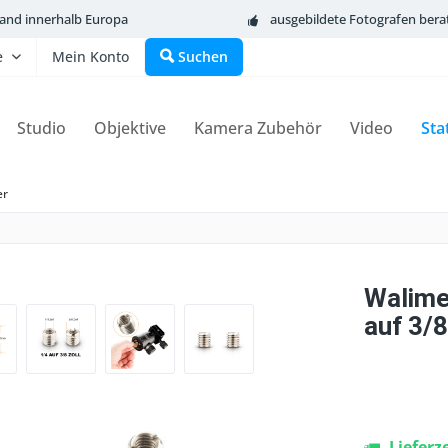
sand innerhalb Europa
ausgebildete Fotografen bera
e
Mein Konto
Suchen
Studio
Objektive
Kamera Zubehör
Video
Sta
er
Walime
auf 3/8
Lieferz