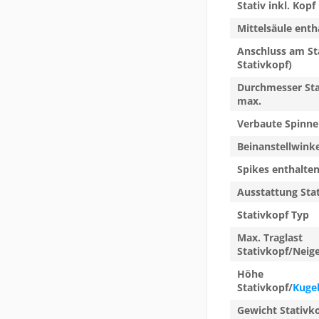
Stativ inkl. Kopf
Mittelsäule enth
Anschluss am Sta
Stativkopf)
Durchmesser St
max.
Verbaute Spinne
Beinanstellwinke
Spikes enthalte
Ausstattung Stat
Stativkopf Typ
Max. Traglast
Stativkopf/Neig
Höhe
Stativkopf/
Kuge
Gewicht Stativk