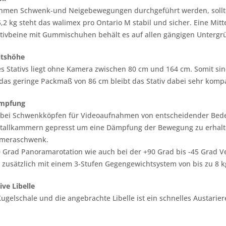
hmen Schwenk-und Neigebewegungen durchgeführt werden, sollten V
,2 kg steht das walimex pro Ontario M stabil und sicher. Eine Mitte
ativbeine mit Gummischuhen behält es auf allen gängigen Untergrü
itshöhe
es Stativs liegt ohne Kamera zwischen 80 cm und 164 cm. Somit
as geringe Packmaß von 86 cm bleibt das Stativ dabei sehr kompak
ämpfung
 bei Schwenkköpfen für Videoaufnahmen von entscheidender Bedeut
allkammern gepresst um eine Dämpfung der Bewegung zu erhalten
ameraschwenk.
 Grad Panoramarotation wie auch bei der +90 Grad bis -45 Grad Ve
t zusätzlich mit einem 3-Stufen Gegengewichtsystem von bis zu 8 k
ive Libelle
ugelschale und die angebrachte Libelle ist ein schnelles Austari