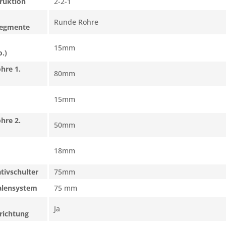
truktion
2-2-1
Runde Rohre
segmente
15mm
.)
hre 1.
80mm
15mm
hre 2.
50mm
18mm
tivschulter
75mm
halensystem
75 mm
Ja
richtung