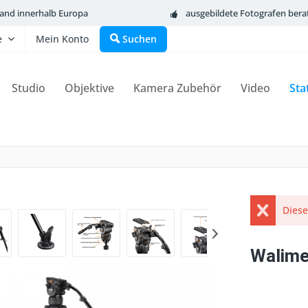
sand innerhalb Europa
ausgebildete Fotografen bera
e
Mein Konto
Suchen
Studio
Objektive
Kamera Zubehör
Video
Sta
Diese
Walime