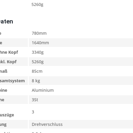
5260g
Daten
e
780mm
e
1640mm
ohne Kopf
3340g
nkl. Kopf
5260g
kmaß
85cm
esamtsystem
8 kg
eine
Aluminium
ne
3St
3
uszüge
rung
Drehverschluss