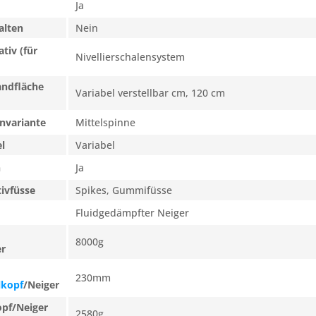
Ja
alten
Nein
tiv (für
Nivellierschalensystem
andfläche
Variabel verstellbar cm, 120 cm
nvariante
Mittelspinne
l
Variabel
n
Ja
ivfüsse
Spikes, Gummifüsse
Fluidgedämpfter Neiger
8000g
er
230mm
lkopf
/Neiger
opf/Neiger
2580g