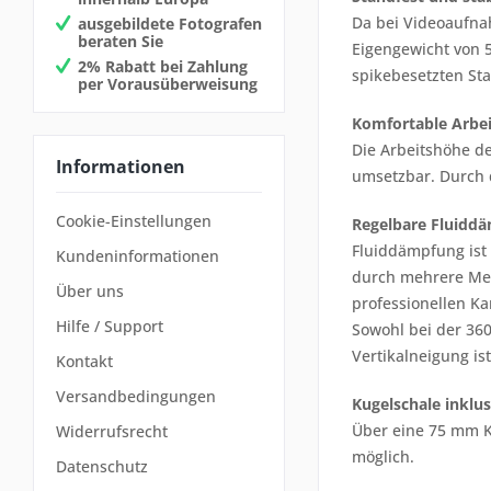
Da bei Videoaufna
ausgebildete Fotografen
beraten Sie
Eigengewicht von 5
2% Rabatt bei Zahlung
spikebesetzten St
per Vorausüberweisung
Komfortable Arbe
Die Arbeitshöhe d
Informationen
umsetzbar. Durch d
Cookie-Einstellungen
Regelbare Fluidd
Fluiddämpfung ist
Kundeninformationen
durch mehrere Met
Über uns
professionellen K
Hilfe / Support
Sowohl bei der 360
Vertikalneigung is
Kontakt
Versandbedingungen
Kugelschale inklus
Über eine 75 mm K
Widerrufsrecht
möglich.
Datenschutz