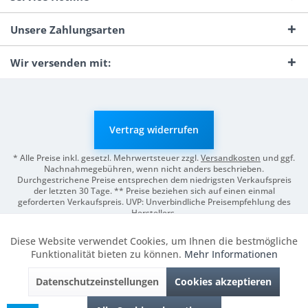
Unsere Zahlungsarten
Wir versenden mit:
Vertrag widerrufen
* Alle Preise inkl. gesetzl. Mehrwertsteuer zzgl.
Versandkosten
und ggf.
Nachnahmegebühren, wenn nicht anders beschrieben.
Durchgestrichene Preise entsprechen dem niedrigsten Verkaufspreis
der letzten 30 Tage. ** Preise beziehen sich auf einen einmal
geforderten Verkaufspreis. UVP: Unverbindliche Preisempfehlung des
Herstellers.
© 2026 Digitale Fotografien | Entwicklung & Support by
Pro-Webs.de
Diese Website verwendet Cookies, um Ihnen die bestmögliche
Aktiv
Funktionale
Funktionalität bieten zu können.
Mehr Informationen
Datenschutzeinstellungen
Cookies akzeptieren
Inaktiv
Marketing