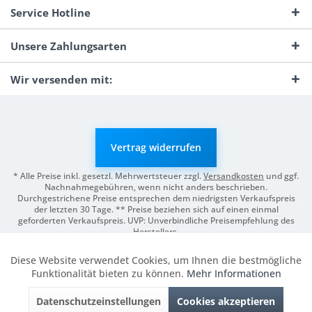
Service Hotline
Unsere Zahlungsarten
Wir versenden mit:
Vertrag widerrufen
* Alle Preise inkl. gesetzl. Mehrwertsteuer zzgl.
Versandkosten
und ggf.
Nachnahmegebühren, wenn nicht anders beschrieben.
Durchgestrichene Preise entsprechen dem niedrigsten Verkaufspreis
der letzten 30 Tage. ** Preise beziehen sich auf einen einmal
geforderten Verkaufspreis. UVP: Unverbindliche Preisempfehlung des
Herstellers.
© 2026 Digitale Fotografien | Entwicklung & Support by
Pro-Webs.de
Diese Website verwendet Cookies, um Ihnen die bestmögliche
Aktiv
Funktionale
Funktionalität bieten zu können.
Mehr Informationen
Datenschutzeinstellungen
Cookies akzeptieren
Inaktiv
Marketing