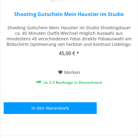
Shooting Gutschein Mein Haustier im Studio
Shooting Gutschein Mein Haustier im Studio Shootingdauer
ca. 45 Minuten Outfit-Wechsel möglich Auswahl aus
mindestens 45 verschiedenen Fotos direkte Fotoauswahl am
Bildschirm Optimierung von Farbton und Kontrast Lieblings-
Foto als Abzug in 15x20 und als Bilddatei der Gutschein ist 24
45,00 € *
Monate gültig Bitte vereinbaren Sie zur Einlösung des
Gutscheins vorher einen Termin im Studio.
Merken
ca. 2-3 Banktage in Deutschland
In den
Warenkorb