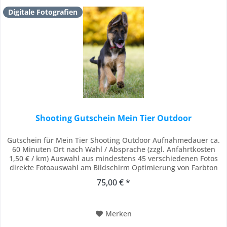
Digitale Fotografien
Shooting Gutschein Mein Tier Outdoor
Gutschein für Mein Tier Shooting Outdoor Aufnahmedauer ca.
60 Minuten Ort nach Wahl / Absprache (zzgl. Anfahrtkosten
1,50 € / km) Auswahl aus mindestens 45 verschiedenen Fotos
direkte Fotoauswahl am Bildschirm Optimierung von Farbton
und Kontrast Auswahl der Fotos über eine geschützte Online-
75,00 € *
Galerie Lieblings-Foto als Abzug in 15x20 und als Bilddatei der
Gutschein ist 24...
Merken