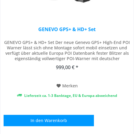
GENEVO GPS+ & HD+ Set
GENEVO GPS+ & HD+ Set Der neue Genevo GPS+ High-End POI
Warner lässt sich ohne Montage sofort mobil einsetzen und
verfügt über aktuelle Europa POI Datenbank fester Blitzer als
eigenständig vollwertiger POI-Warner mit deutscher
Sprachausgabe. Somit werden Sie akustisch via Stimme sowie
999,00 € *
am Matrix Display über Gefahren bestens informiert. (POI
Updates Europa für 1 Jahr sind...
Merken
Lieferzeit ca. 1-3 Banktage, EU & Europa abweichend
In den
Warenkorb