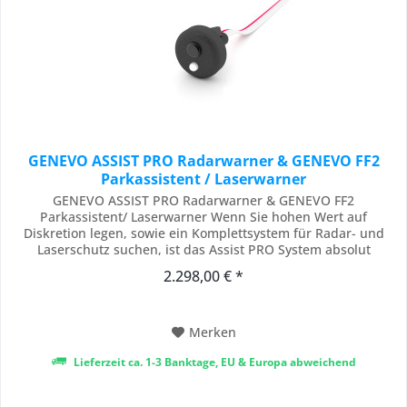
GENEVO ASSIST PRO Radarwarner & GENEVO FF2
Parkassistent / Laserwarner
GENEVO ASSIST PRO Radarwarner & GENEVO FF2
Parkassistent/ Laserwarner Wenn Sie hohen Wert auf
Diskretion legen, sowie ein Komplettsystem für Radar- und
Laserschutz suchen, ist das Assist PRO System absolut
konkurrenzlos und genau das Richtige für Sie. Die Einstellung
2.298,00 € *
und Bedienung selbst erfolgt durch ein einfaches "One
Button" Prinzip mit nur einem Bedienknopf. Dieser ist...
Merken
Lieferzeit ca. 1-3 Banktage, EU & Europa abweichend