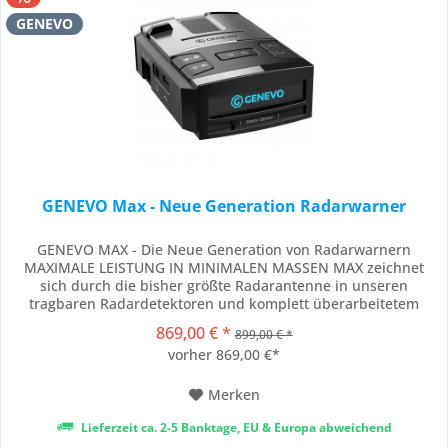
GENEVO
GENEVO Max - Neue Generation Radarwarner
GENEVO MAX - Die Neue Generation von Radarwarnern
MAXIMALE LEISTUNG IN MINIMALEN MASSEN MAX zeichnet
sich durch die bisher größte Radarantenne in unseren
tragbaren Radardetektoren und komplett überarbeitetem
Lasersensor mit Militärtechnologie-Laserkolimator aus.
869,00 € *
899,00 € *
Zusammen mit der GPS-Antenne und der Datenbank von ganz
vorher 869,00 €*
Europa überrascht diese auf den Fahrten nichts....
Merken
Lieferzeit ca. 2-5 Banktage, EU & Europa abweichend