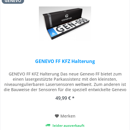
GENEVO
GENEVO FF KFZ Halterung
GENEVO FF KFZ Halterung Das neue Genevo FF bietet zum
einen lasergestützte Parkassistenz mit den kleinsten,
niveauregulierbaren Lasersensoren weltweit. Zum anderen ist
die Bauweise der Sensoren für die speziell entwickelte Genevo
EU Nummernschild Halterung für den standardmäßig
49,99 € *
unsichtbaren Einbau optimiert. Somit ist erstmalig ein
vollständig unsichtbarer und gleichzeitig...
Merken
leider ausverkauft