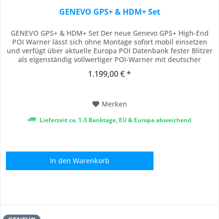
GENEVO GPS+ & HDM+ Set
GENEVO GPS+ & HDM+ Set Der neue Genevo GPS+ High-End
POI Warner lässt sich ohne Montage sofort mobil einsetzen
und verfügt über aktuelle Europa POI Datenbank fester Blitzer
als eigenständig vollwertiger POI-Warner mit deutscher
Sprachausgabe. Somit werden Sie akustisch via Stimme sowie
1.199,00 € *
am Matrix Display über Gefahren bestens informiert. (POI
Updates Europa für 1 Jahr sind...
Merken
Lieferzeit ca. 1-3 Banktage, EU & Europa abweichend
In den
Warenkorb