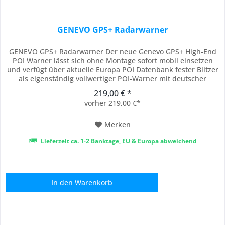
GENEVO GPS+ Radarwarner
GENEVO GPS+ Radarwarner Der neue Genevo GPS+ High-End
POI Warner lässt sich ohne Montage sofort mobil einsetzen
und verfügt über aktuelle Europa POI Datenbank fester Blitzer
als eigenständig vollwertiger POI-Warner mit deutscher
Sprachausgabe. Somit werden Sie akustisch via Stimme sowie
219,00 € *
am Matrix Display über Gefahren bestens informiert. (POI
vorher 219,00 €*
Updates Europa für 1 Jahr sind...
Merken
Lieferzeit ca. 1-2 Banktage, EU & Europa abweichend
In den
Warenkorb