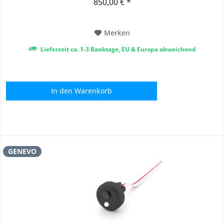
850,00 € *
und einfache Installation Wert gelegt. Das Gerät besteht aus
Hauptsteuereinheit,...
Merken
Lieferzeit ca. 1-3 Banktage, EU & Europa abweichend
In den
Warenkorb
GENEVO