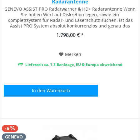
Radarantenne
GENEVO ASSIST PRO Radarwarner & HD+ Radarantenne Wenn
Sie hohen Wert auf Diskretion legen, sowie ein
Komplettsystem für Radar- und Laserschutz suchen, ist das
Assist PRO System absolut konkurrenzlos und genau das
Richtige für Sie. Die Einstellung und Bedienung selbst erfolgt
1.798,00 € *
durch ein einfaches "One Button" Prinzip mit nur einem
Bedienknopf. Dieser ist widerum bei Bedarf an...
Merken
Lieferzeit ca. 1-3 Banktage, EU & Europa abweichend
In den
Warenkorb
-6
GENEVO