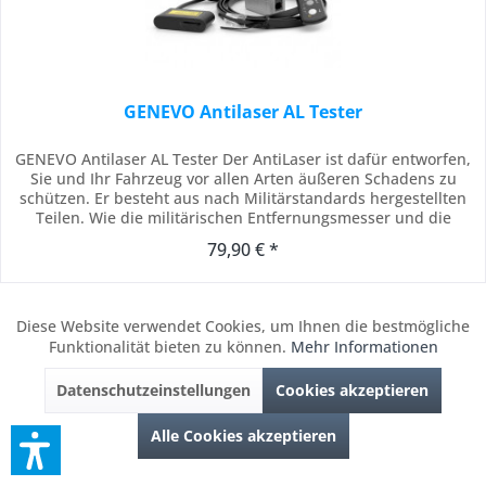
GENEVO Antilaser AL Tester
GENEVO Antilaser AL Tester Der AntiLaser ist dafür entworfen,
Sie und Ihr Fahrzeug vor allen Arten äußeren Schadens zu
schützen. Er besteht aus nach Militärstandards hergestellten
Teilen. Wie die militärischen Entfernungsmesser und die
polizeilichen Lasergeschwindigkeitsmesser nutzt auch der ALP
79,90 € *
Laserdioden im Arbeitsbereich von 905 nm Wellenlänge.
Verglichen mit...
Merken
Diese Website verwendet Cookies, um Ihnen die bestmögliche
Aktiv
Funktionale
Funktionalität bieten zu können.
Mehr Informationen
Lieferzeit ca. 1-3 Banktage, EU & Europa abweichend
Datenschutzeinstellungen
Cookies akzeptieren
Inaktiv
Marketing
Alle Cookies akzeptieren
In den
Warenkorb
Inaktiv
Tracking