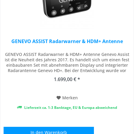
GENEVO ASSIST Radarwarner & HDM+ Antenne
GENEVO ASSIST Radarwarner & HDM+ Antenne Genevo Assist
ist die Neuheit des Jahres 2017. Es handelt sich um einen fest
einbaubaren Set mit abnehmbarem Display und integrierter
Radarantenne Genevo HD+. Bei der Entwicklung wurde vor
allem auf die beste Funktionsfähigkeit, Benutzerfreundlichkeit
1.699,00 € *
und einfache Installation Wert gelegt. Das Gerät besteht aus
Hauptsteuereinheit,...
Merken
Lieferzeit ca. 1-3 Banktage, EU & Europa abweichend
In den
Warenkorb