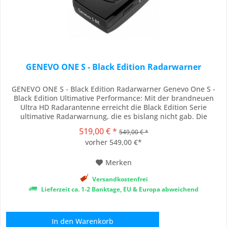
GENEVO ONE S - Black Edition Radarwarner
GENEVO ONE S - Black Edition Radarwarner Genevo One S -
Black Edition Ultimative Performance: Mit der brandneuen
Ultra HD Radarantenne erreicht die Black Edition Serie
ultimative Radarwarnung, die es bislang nicht gab. Die
Vorwarnleistung im Radarbereich steigt im Vergleich zu G1s
519,00 € *
549,00 € *
nochmals um sagenhafte 100%, bis zu 500 Metern!. In dieser
vorher 549,00 €*
Liga kann das Gerät selbst den...
Merken
Versandkostenfrei
Lieferzeit ca. 1-2 Banktage, EU & Europa abweichend
In den
Warenkorb