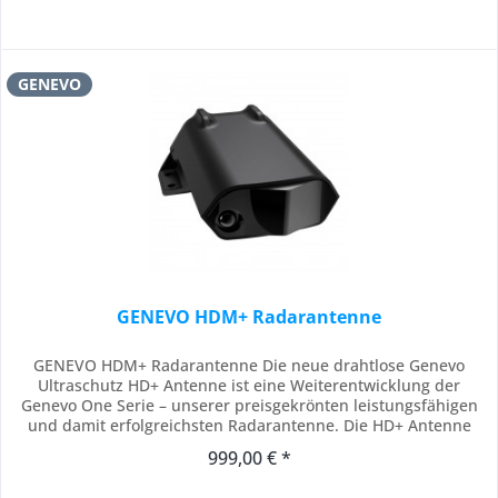
GENEVO
GENEVO HDM+ Radarantenne
GENEVO HDM+ Radarantenne Die neue drahtlose Genevo
Ultraschutz HD+ Antenne ist eine Weiterentwicklung der
Genevo One Serie – unserer preisgekrönten leistungsfähigen
und damit erfolgreichsten Radarantenne. Die HD+ Antenne
verfügt über die drahtlose Kommunikationsmöglichkeit. Somit
999,00 € *
stellt sie eine ideale Ergänzung gerade für Kunden, die sich
zunächst für den POI Warner...