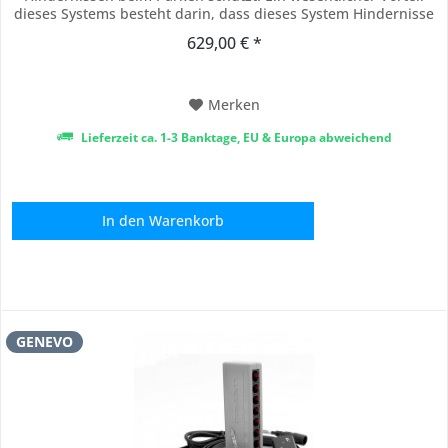
dieses Systems besteht darin, dass dieses System Hindernisse
aus einer kürzeren Distanz als standarde Parksensoren
629,00 € *
entdecken kann und damit dem Fahrer zuverlässig und
gefahrlos beim Parken in einem engen...
Merken
Lieferzeit ca. 1-3 Banktage, EU & Europa abweichend
In den
Warenkorb
GENEVO