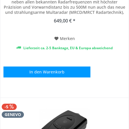
neben allen bekannten Radarfrequenzen mit höchster
Präzision und Vorwarndistanz bis zu 500M nun auch das neue
und strahlungsarme Multaradar (MRCD/MRCT Radartechnik),
wie Sie in Europa zunehmend zum Einsatz kommt. Dabei ist
649,00 € *
die M Edition in der Größe wie gewohnt klein geblieben und
dazu selbst nicht ortbar. Die Technik...
Merken
Lieferzeit ca. 2-5 Banktage, EU & Europa abweichend
In den
Warenkorb
-5
GENEVO