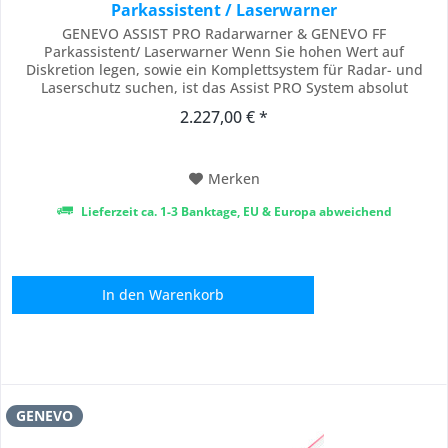
Parkassistent / Laserwarner
GENEVO ASSIST PRO Radarwarner & GENEVO FF
Parkassistent/ Laserwarner Wenn Sie hohen Wert auf
Diskretion legen, sowie ein Komplettsystem für Radar- und
Laserschutz suchen, ist das Assist PRO System absolut
konkurrenzlos und genau das Richtige für Sie. Die Einstellung
2.227,00 € *
und Bedienung selbst erfolgt durch ein einfaches "One
Button" Prinzip mit nur einem Bedienknopf. Dieser ist...
Merken
Lieferzeit ca. 1-3 Banktage, EU & Europa abweichend
In den
Warenkorb
GENEVO