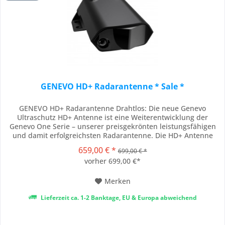
GENEVO HD+ Radarantenne * Sale *
GENEVO HD+ Radarantenne Drahtlos: Die neue Genevo
Ultraschutz HD+ Antenne ist eine Weiterentwicklung der
Genevo One Serie – unserer preisgekrönten leistungsfähigen
und damit erfolgreichsten Radarantenne. Die HD+ Antenne
verfügt über die drahtlose Kommunikationsmöglichkeit. Somit
659,00 € *
699,00 € *
stellt sie eine ideale Ergänzung gerade für Kunden, die sich
vorher 699,00 €*
zunächst für den POI Warner...
Merken
Lieferzeit ca. 1-2 Banktage, EU & Europa abweichend