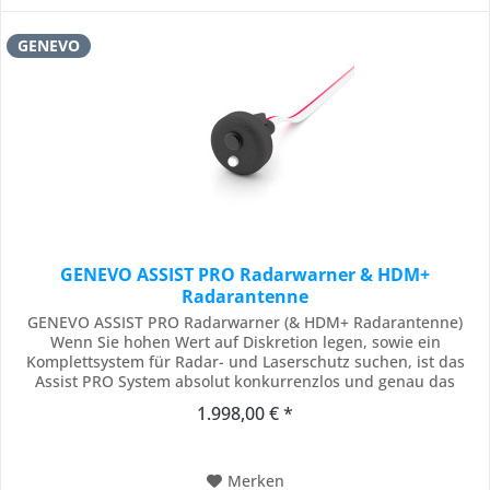
GENEVO
GENEVO ASSIST PRO Radarwarner & HDM+
Radarantenne
GENEVO ASSIST PRO Radarwarner (& HDM+ Radarantenne)
Wenn Sie hohen Wert auf Diskretion legen, sowie ein
Komplettsystem für Radar- und Laserschutz suchen, ist das
Assist PRO System absolut konkurrenzlos und genau das
Richtige für Sie. Die Einstellung und Bedienung selbst erfolgt
1.998,00 € *
durch ein einfaches "One Button" Prinzip mit nur einem
Bedienknopf. Dieser ist widerum bei Bedarf...
Merken