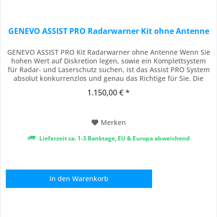
GENEVO ASSIST PRO Radarwarner Kit ohne Antenne
GENEVO ASSIST PRO Kit Radarwarner ohne Antenne Wenn Sie
hohen Wert auf Diskretion legen, sowie ein Komplettsystem
für Radar- und Laserschutz suchen, ist das Assist PRO System
absolut konkurrenzlos und genau das Richtige für Sie. Die
Einstellung und Bedienung selbst erfolgt durch ein einfaches
1.150,00 € *
"One Button" Prinzip mit nur einem Bedienknopf. Dieser ist
widerum bei Bedarf an...
Merken
Lieferzeit ca. 1-3 Banktage, EU & Europa abweichend
In den
Warenkorb