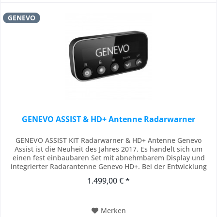
GENEVO
GENEVO ASSIST & HD+ Antenne Radarwarner
GENEVO ASSIST KIT Radarwarner & HD+ Antenne Genevo
Assist ist die Neuheit des Jahres 2017. Es handelt sich um
einen fest einbaubaren Set mit abnehmbarem Display und
integrierter Radarantenne Genevo HD+. Bei der Entwicklung
wurde vor allem auf die beste Funktionsfähigkeit,
1.499,00 € *
Benutzerfreundlichkeit und einfache Installation Wert gelegt.
Das Gerät besteht aus Hauptsteuereinheit,...
Merken