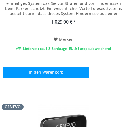
einmaliges System das Sie vor Strafen und vor Hindernissen
beim Parken schützt. Ein wesentlicher Vorteil dieses Systems
besteht darin, dass dieses System Hindernisse aus einer
kürzeren Distanz als standarde Parksensoren entdecken kann
1.029,00 € *
und damit dem Fahrer zuverlässig und gefahrlos beim Parken
in einem engen...
Merken
Lieferzeit ca. 1-3 Banktage, EU & Europa abweichend
In den
Warenkorb
GENEVO