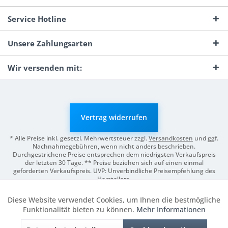
Service Hotline
Unsere Zahlungsarten
Wir versenden mit:
Vertrag widerrufen
* Alle Preise inkl. gesetzl. Mehrwertsteuer zzgl.
Versandkosten
und ggf.
Nachnahmegebühren, wenn nicht anders beschrieben.
Durchgestrichene Preise entsprechen dem niedrigsten Verkaufspreis
der letzten 30 Tage. ** Preise beziehen sich auf einen einmal
geforderten Verkaufspreis. UVP: Unverbindliche Preisempfehlung des
Herstellers.
© 2026 Digitale Fotografien | Entwicklung & Support by
Pro-Webs.de
Diese Website verwendet Cookies, um Ihnen die bestmögliche
Aktiv
Funktionale
Funktionalität bieten zu können.
Mehr Informationen