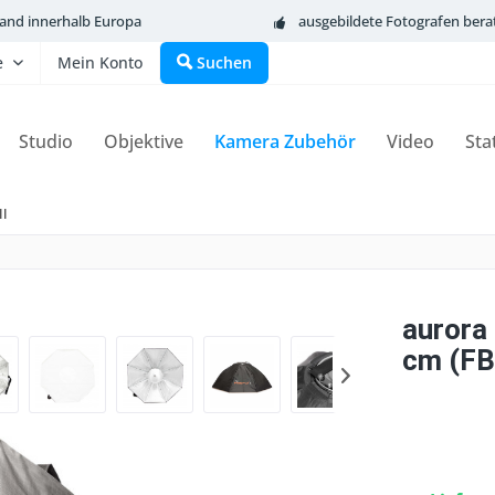
sand innerhalb Europa
ausgebildete Fotografen bera
e
Mein Konto
Suchen
Studio
Objektive
Kamera Zubehör
Video
Sta
II
aurora 
cm (FB