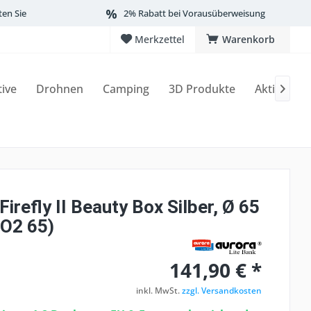
ten Sie
2% Rabatt bei Vorausüberweisung
Merkzettel
Warenkorb
tive
Drohnen
Camping
3D Produkte
Aktionen

Firefly II Beauty Box Silber, Ø 65
O2 65)
141,90 € *
inkl. MwSt.
zzgl. Versandkosten