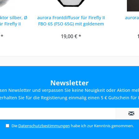
ktor silber, Ø
aurora Frontdiffusor für Firefly II
aurora
 Firefly II
FBO 65 (FSO 65G) mit goldenem
Deflektor
 *
19,00 € *
Newsletter
sen Newsletter und verpassen Sie keine Neuigkeit oder Aktion me
rhalten Sie für die Registierung einmalig einen 5 € Gutschein für 
Die
Datenschutzbestimmungen
habe ich zur Kenntnis genommen.