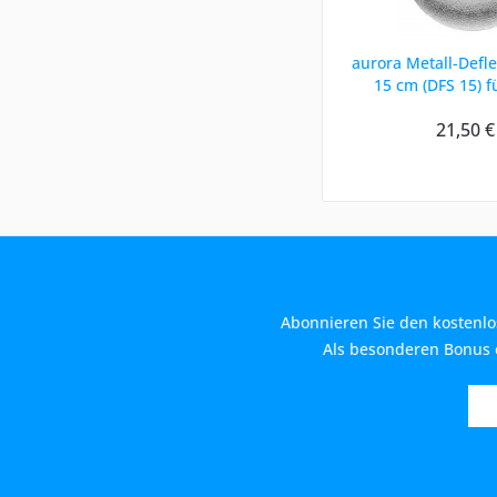
aurora Metall-Defle
15 cm (DFS 15) für
21,50 €
Abonnieren Sie den kostenlo
Als besonderen Bonus e