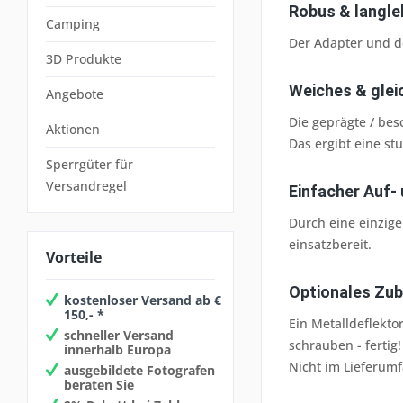
Robus & langle
Camping
Der Adapter und d
3D Produkte
Weiches & glei
Angebote
Die geprägte / bes
Aktionen
Das ergibt eine st
Sperrgüter für
Versandregel
Einfacher Auf-
Durch eine einzige
einsatzbereit.
Vorteile
Optionales Zub
kostenloser Versand ab €
150,- *
Ein Metalldeflekto
schneller Versand
schrauben - fertig!
innerhalb Europa
Nicht im Lieferumf
ausgebildete Fotografen
beraten Sie