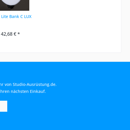
 Lite Bank C LUX
142,68 € *
hr von Studio-Ausrüstung.de.
Ihren nächsten Einkauf.