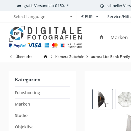
gratis Versand ab € 150,- *
schneller Ver
Service/Hilf
Powered by
Marken
Übersicht
Kamera Zubehör
aurora Lite Bank Firefly 
Kategorien
Fotoshooting
Marken
Studio
Objektive