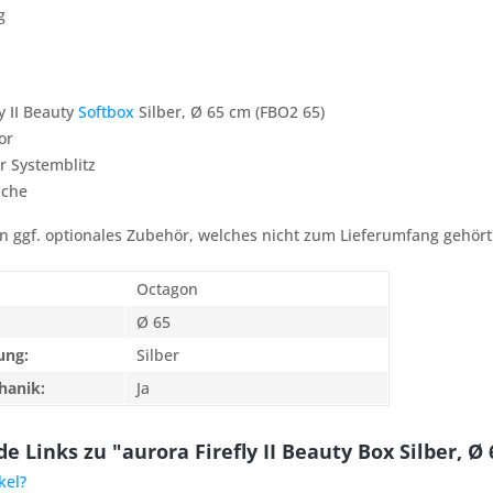
g
y II Beauty
Softbox
Silber, Ø 65 cm (FBO2 65)
or
r Systemblitz
sche
 ggf. optionales Zubehör, welches nicht zum Lieferumfang gehört
Octagon
Ø 65
ung:
Silber
hanik:
Ja
 Links zu "aurora Firefly II Beauty Box Silber, Ø
kel?