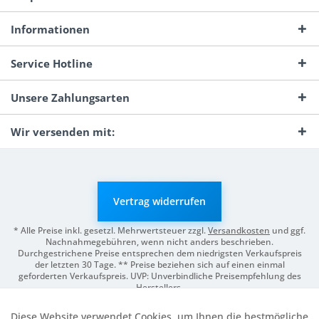
Informationen
Service Hotline
Unsere Zahlungsarten
Wir versenden mit:
Vertrag widerrufen
* Alle Preise inkl. gesetzl. Mehrwertsteuer zzgl.
Versandkosten
und ggf.
Nachnahmegebühren, wenn nicht anders beschrieben.
Durchgestrichene Preise entsprechen dem niedrigsten Verkaufspreis
der letzten 30 Tage. ** Preise beziehen sich auf einen einmal
geforderten Verkaufspreis. UVP: Unverbindliche Preisempfehlung des
Herstellers.
© 2026 Digitale Fotografien | Entwicklung & Support by
Pro-Webs.de
Diese Website verwendet Cookies, um Ihnen die bestmögliche
Aktiv
Funktionale