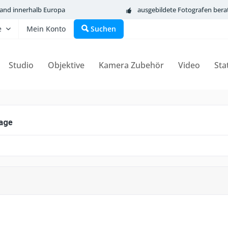
sand innerhalb Europa
ausgebildete Fotografen bera
e
Mein Konto
Suchen
Studio
Objektive
Kamera Zubehör
Video
Sta
age