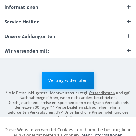
Informationen
Service Hotline
Unsere Zahlungsarten
Wir versenden mit:
Vertrag widerrufen
* Alle Preise inkl. gesetzl. Mehrwertsteuer zzgl.
Versandkosten
und ggf.
Nachnahmegebühren, wenn nicht anders beschrieben.
Durchgestrichene Preise entsprechen dem niedrigsten Verkaufspreis
der letzten 30 Tage. ** Preise beziehen sich auf einen einmal
geforderten Verkaufspreis. UVP: Unverbindliche Preisempfehlung des
Herstellers.
© 2026 Digitale Fotografien | Entwicklung & Support by
Pro-Webs.de
Diese Website verwendet Cookies, um Ihnen die bestmögliche
Aktiv
Funktionale
Funktionalität bieten zu können.
Mehr Informationen