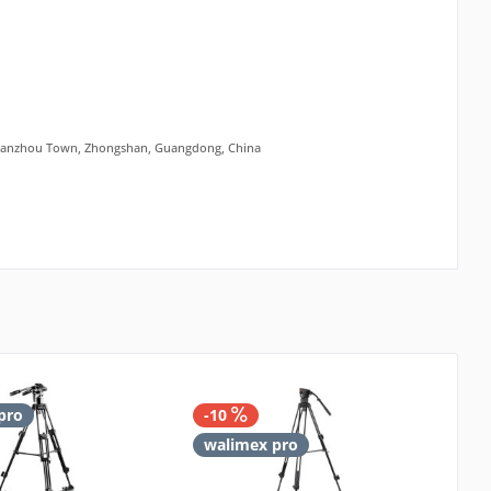
t, Tanzhou Town, Zhongshan, Guangdong, China
pro
-10
-
walimex pro
B