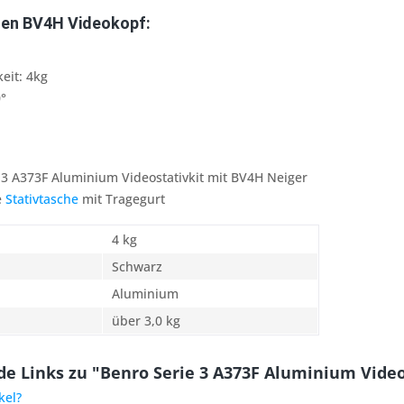
ten BV4H
Videokopf
:
eit: 4kg
°
 3 A373F Aluminium Videostativkit mit BV4H Neiger
e
Stativtasche
mit Tragegurt
4 kg
Schwarz
Aluminium
über 3,0 kg
e Links zu "Benro Serie 3 A373F Aluminium Videos
kel?