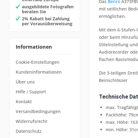
Das
Benro
A373FBV4
ausgebildete Fotografen
mit seitlichen Bed
beraten Sie
ermöglichen.
2% Rabatt bei Zahlung
per Vorausüberweisung
Mit dem 6-Stufen-
oder beim Hinzufüg
Stileinstellung un
Informationen
Audiorecorder oder
flachen Basismodu
Cookie-Einstellungen
Kundeninformationen
Die 3-teiligen Dre
Beinschlösser
Über uns
Hilfe / Support
Technische Da
Kontakt
max. Tragfähigk
Versandbedingungen
Packhöhe: 79c
Widerrufsrecht
max. Höhe: 16
min. Höhe: 31
Datenschutz