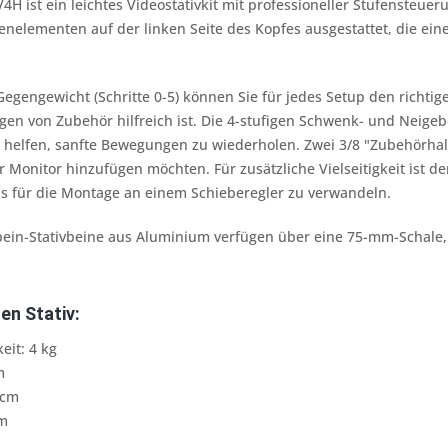
H ist ein leichtes Videostativkit mit professioneller Stufensteueru
ienelementen auf der linken Seite des Kopfes ausgestattet, die ei
Gegengewicht (Schritte 0-5) können Sie für jedes Setup den richt
en von Zubehör hilfreich ist. Die 4-stufigen Schwenk- und Neigeb
d helfen, sanfte Bewegungen zu wiederholen. Zwei 3/8 "Zubehörha
 Monitor hinzufügen möchten. Für zusätzliche Vielseitigkeit ist 
s für die Montage an einem Schieberegler zu verwandeln.
ibein-Stativbeine aus Aluminium verfügen über eine 75-mm-Schale,
ten
Stativ
:
eit: 4 kg
m
3cm
cm