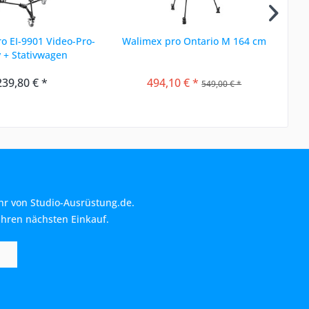
o EI-9901 Video-Pro-
Walimex pro Ontario M 164 cm
v + Stativwagen
239,80 € *
494,10 € *
549,00 € *
hr von Studio-Ausrüstung.de.
Ihren nächsten Einkauf.