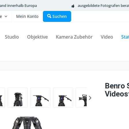
sand innerhalb Europa
ausgebildete Fotografen bera
fe
Mein Konto
Suchen
Studio
Objektive
Kamera Zubehör
Video
Sta
Benro 
Videost