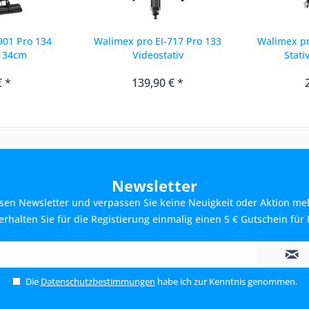
901 Pro 134
Walimex pro EI-717 Pro 133
Walimex pr
 134cm
Videostativ
Stati
€ *
139,90 € *
Newsletter
sen Newsletter und verpassen Sie keine Neuigkeit oder Aktion me
rhalten Sie für die Registierung einmalig einen 5 € Gutschein für 
Die
Datenschutzbestimmungen
habe ich zur Kenntnis genommen.