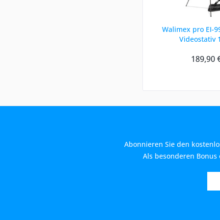
Walimex pro EI-9
Videostativ
189,90 
Abonnieren Sie den kostenlo
Als besonderen Bonus e