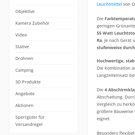
Leuchtmittel
von Os
Objektive
Die
Farbtemperatu
Kamera Zubehör
geringen Grünantei
55 Watt Leuchtsto
Video
Ra
. Je nach Gerät
Stative
stufenweise durch 
Drohnen
Hochwertige, stab
Die Kombination a
Camping
Langzeiteinsatz be
3D Produkte
Die
4 Abschirmkl
Angebote
Abschattung. Dur
Vergleich zu herk
Aktionen
größere Bauweise 
Sperrgüter für
eignet.
Versandregel
Besonders flexibel