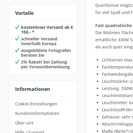
Querformat möglich
für viel Spaß und 
Vorteile
Fast quadratisch
kostenloser Versand ab €
150,- *
Die Walimex Fläch
schneller Versand
erhältliche 330W 
innerhalb Europa
als auch quer eing
ausgebildete Fotografen
beraten Sie
Lichtstrom max
2% Rabatt bei Zahlung
per Vorausüberweisung
Farbtemperatu
Farbwiedergabe
Leuchtstärke: 
Leistung. 330W
Informationen
Leuchtmittelart
Leuchtmittel: 
Cookie-Einstellungen
Leuchtstoffröh
Kundeninformationen
Gehäuse: sehr 
Über uns
Abschirmklappen
Maße (BxHxT) (
Hilfe / Support