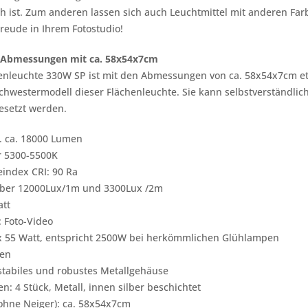
 ist. Zum anderen lassen sich auch Leuchtmittel mit anderen Farb
Freude in Ihrem Fotostudio!
e Abmessungen mit ca. 58x54x7cm
enleuchte 330W SP ist mit den Abmessungen von ca. 58x54x7cm etw
Schwestermodell dieser Flächenleuchte. Sie kann selbstverständl
esetzt werden.
. ca. 18000 Lumen
r 5300-5500K
index CRI: 90 Ra
über 12000Lux/1m und 3300Lux /2m
att
: Foto-Video
6x 55 Watt, entspricht 2500W bei herkömmlichen Glühlampen
ren
stabiles und robustes Metallgehäuse
: 4 Stück, Metall, innen silber beschichtet
ohne Neiger): ca. 58x54x7cm