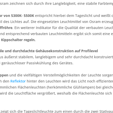
ram zeichnen sich durch ihre Langlebigkeit, eine stabile Farbtem
r von 5300K- 5500K
entspricht hierbei dem Tageslicht und weißt 
l des Lichtes auf. Die eingesetzten Leuchtmittel von Osram erze
ffröhre
. Ein weiterer Indikator für die Qualität der verbauten Leuch
 und entsprechend verbauten Leuchtmitteln ergibt sich somit eine
Kippschalter regeln.
ile und durchdachte Gehäusekonstruktion auf Profilevel
us äußerst stabilem, langlebigem und sehr durchdacht konstruie
i geräuschloser Passivkühlung des Gerätes.
appen
und die vielfältigen Verstellmöglichkeiten der Leuchte sorge
ch den
Reflektor
hinter den Leuchten wird das Licht noch effiziente
ömmlichen Flächenleuchten (herkömmliche Glühlampen) bei gleich
wird die Leuchtfläche vergrößert, weshalb die Flächenleuchte sic
 zeigt sich die Tageslichtleuchte zum einen durch die zwei Stat