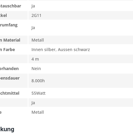
stauschbar
Ja
ckel
2G11
erumfang
Ja
 Material
Metall
n Farbe
Innen silber, Aussen schwarz
4 m
vorhanden
Nein
bensdauer
8.000h
uchtmittel
55Watt
Ja
e
Metall
ckung