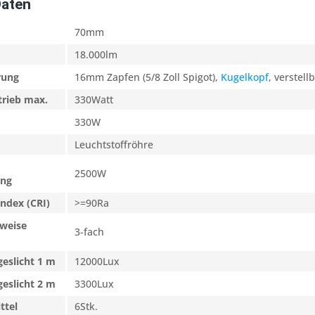
Daten
70mm
18.000lm
rung
16mm Zapfen (5/8 Zoll Spigot),
Kugelkopf
, verstell
trieb max.
330Watt
330W
Leuchtstoffröhre
2500W
ung
ndex (CRI)
>=90Ra
nweise
3-fach
eslicht 1 m
12000Lux
eslicht 2 m
3300Lux
ttel
6Stk.