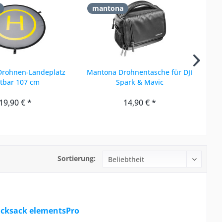
mantona
w
Drohnen-Landeplatz
Mantona Drohnentasche für DJI
Wa
ltbar 107 cm
Spark & Mavic
19,90 € *
14,90 € *
Sortierung:
cksack elementsPro