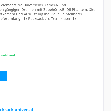
elementsPro Universeller Kamera- und
en gängigen Drohnen mit Zubehör, z.B. DJI Phantom, Xiro
ktkamera und Ausrüstung Individuell einteilbarer
eferumfang : 1x Rucksack ,1x Trennkissen,1x
..
abweichend
ksack universal