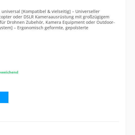
iversal [Kompatibel & vielseitig] – Universeller
icopter oder DSLR Kameraausrüstung mit großzügigem
g für Drohnen Zubehör, Kamera Equipment oder Outdoor-
ystem] – Ergonomisch geformte, gepolsterte
abweichend