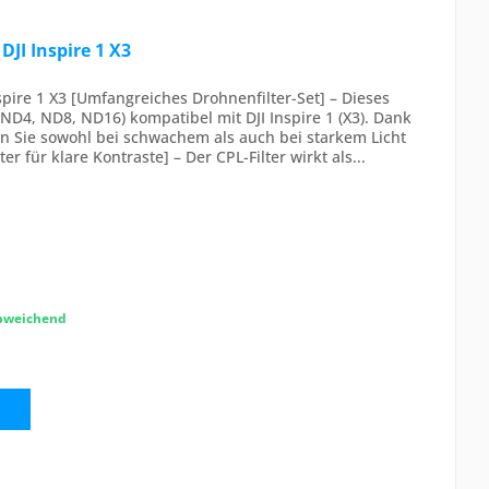
DJI Inspire 1 X3
spire 1 X3 [Umfangreiches Drohnenfilter-Set] – Dieses
, ND4, ND8, ND16) kompatibel mit DJI Inspire 1 (X3). Dank
n Sie sowohl bei schwachem als auch bei starkem Licht
er für klare Kontraste] – Der CPL-Filter wirkt als...
abweichend