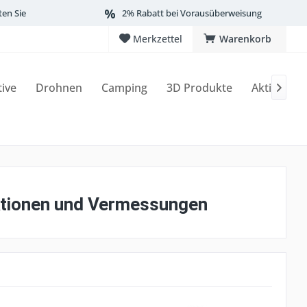
ten Sie
2% Rabatt bei Vorausüberweisung
Merkzettel
Warenkorb
tive
Drohnen
Camping
3D Produkte
Aktionen

ektionen und Vermessungen