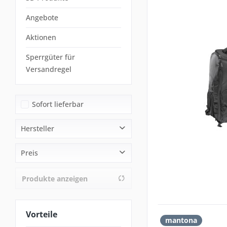
Angebote
Aktionen
Sperrgüter für
Versandregel
Sofort lieferbar
Hersteller
mantona
Preis
PGYTECH
Roboterwerk
Produkte anzeigen
von
14,90 €
bis
79,90 €
walimex pro
Vorteile
mantona