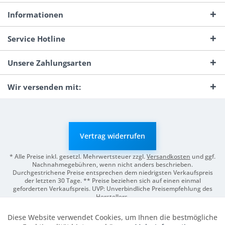
Informationen
Service Hotline
Unsere Zahlungsarten
Wir versenden mit:
Vertrag widerrufen
* Alle Preise inkl. gesetzl. Mehrwertsteuer zzgl.
Versandkosten
und ggf.
Nachnahmegebühren, wenn nicht anders beschrieben.
Durchgestrichene Preise entsprechen dem niedrigsten Verkaufspreis
der letzten 30 Tage. ** Preise beziehen sich auf einen einmal
geforderten Verkaufspreis. UVP: Unverbindliche Preisempfehlung des
Herstellers.
© 2026 Digitale Fotografien | Entwicklung & Support by
Pro-Webs.de
Diese Website verwendet Cookies, um Ihnen die bestmögliche
Aktiv
Funktionale