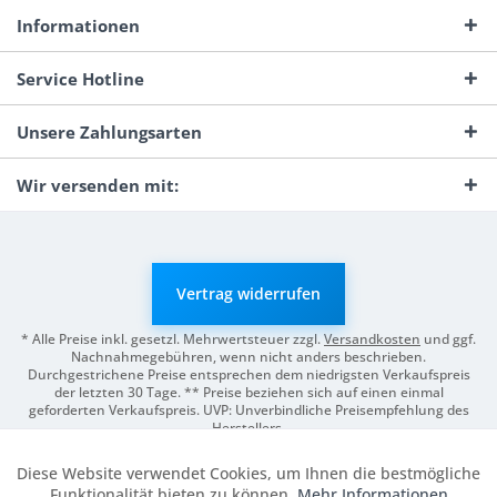
Informationen
Service Hotline
Unsere Zahlungsarten
Wir versenden mit:
Vertrag widerrufen
* Alle Preise inkl. gesetzl. Mehrwertsteuer zzgl.
Versandkosten
und ggf.
Nachnahmegebühren, wenn nicht anders beschrieben.
Durchgestrichene Preise entsprechen dem niedrigsten Verkaufspreis
der letzten 30 Tage. ** Preise beziehen sich auf einen einmal
geforderten Verkaufspreis. UVP: Unverbindliche Preisempfehlung des
Herstellers.
© 2026 Digitale Fotografien | Entwicklung & Support by
Pro-Webs.de
Diese Website verwendet Cookies, um Ihnen die bestmögliche
Aktiv
Funktionale
Funktionalität bieten zu können.
Mehr Informationen