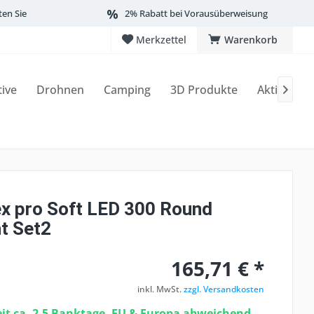
ten Sie
2% Rabatt bei Vorausüberweisung
Merkzettel
Warenkorb
tive
Drohnen
Camping
3D Produkte
Aktionen

x pro Soft LED 300 Round
ht Set2
165,71 € *
inkl. MwSt.
zzgl. Versandkosten
eit ca. 2-5 Banktage, EU & Europa abweichend