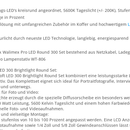
gs-LED's kreisrund angeordnet, 5600K Tageslicht (+/- 200K), Stufe
e in Prozent
tlösung mit umfangreichen Zubehör im Koffer und hochwertigem
L
rlicht durch neueste LED Technologie, langlebig, energiesparend 
x Walimex Pro LED Round 300 Set bestehend aus Netzkabel, Ladeg
o Lampenstativ WT-806
ED 300 Brightlight Round Set:
oft LED 300 Brightlight Round Set kombiniert eine leistungsstark
v. Das Komplettset eignet sich ideal für Portraitfotografie, Inte
o und unterwegs.
 für Foto und Video:
hte erzeugt durch die spezielle Diffusorscheibe ein besonders w
0 Watt Leistung, 5600 Kelvin Tageslicht und einem hohen Farbwiede
onelle Foto- und Videoaufnahmen.
 und vielseitige Montage:
n stufenlos von 10 bis 100 Prozent angepasst werden. Eine LCD Anz
otaufnahme sowie 1/4 Zoll und 5/8 Zoll Gewindeanschlüssen lässt 