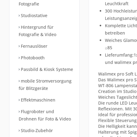
Leuchtkraft
Fotografie
300 Hochleistun
Studiostative
Leistungsanzeig
Komplette Lich
Hintergrund für
betreiben
Fotografie & Video
Weiches Glamou
Fernauslöser
≥85
Lieferumfang:1
Photobooth
und walimex pr
Passbild & Kiosk Systeme
Walimex pro Soft L
Das Walimex pro S
mobile Stromversorgung
WT-806 Lampenstati
für Blitzgeräte
Creation im Studi
Weiches Tageslicht
Effektmaschinen
Die runde LED Leuc
Reflexionen. Mit 3
Flugroboter und
ideal für professi
Drohnen für Foto & Video
Flexible Steuerung
Die Helligkeit kan
Studio-Zubehör
Halterung mit Spig