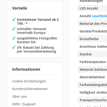
Abmessungen
Vorteile
LED Anzahl
Anzahl
Leuchtmi
kostenloser Versand ab €
150,- *
Material des Pr
schneller Versand
Geräte/Produkt
innerhalb Europa
ausgebildete Fotografen
Grundfarbe
beraten Sie
Anschluss Halte
2% Rabatt bei Zahlung
per Vorausüberweisung
Stecker
Farbtemperatur
Informationen
Material Gehäus
Abstrahlwinkel
Cookie-Einstellungen
Farbwiedergabei
Kundeninformationen
Helligkeit stuf
Über uns
Transporttasche
Hilfe / Support