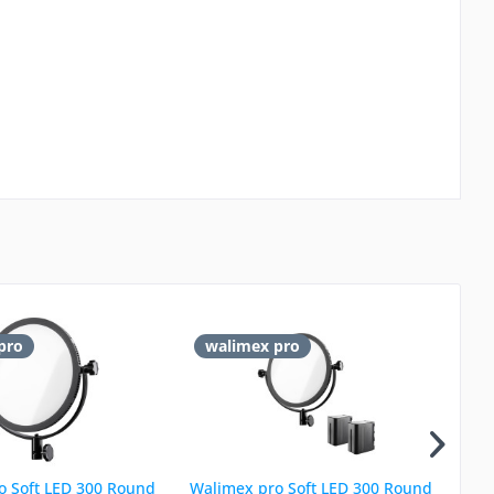
pro
walimex pro
w
o Soft LED 300 Round
Walimex pro Soft LED 300 Round
Wal