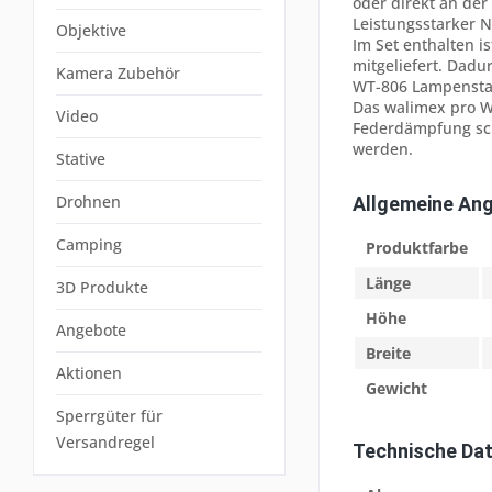
oder direkt an der
Leistungsstarker N
Objektive
Im Set enthalten i
mitgeliefert. Dadu
Kamera Zubehör
WT-806 Lampenstat
Das walimex pro WT
Video
Federdämpfung sch
werden.
Stative
Drohnen
Allgemeine An
Camping
Produktfarbe
Länge
3D Produkte
Höhe
Angebote
Breite
Aktionen
Gewicht
Sperrgüter für
Versandregel
Technische Da