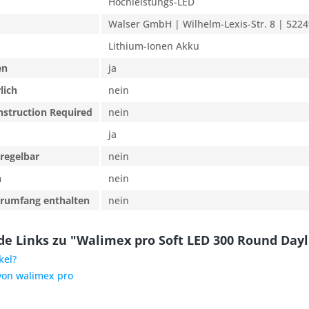
Hochleistungs-LED
Walser GmbH | Wilhelm-Lexis-Str. 8 | 5224
Lithium-Ionen Akku
en
ja
lich
nein
nstruction Required
nein
ja
regelbar
nein
n
nein
erumfang enthalten
nein
e Links zu "Walimex pro Soft LED 300 Round Dayl
kel?
 von walimex pro