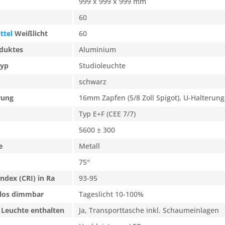
999 x 999 x 999 mm
60
ttel
Weißlicht
60
oduktes
Aluminium
typ
Studioleuchte
schwarz
rung
16mm Zapfen (5/8 Zoll Spigot), U-Halterung
Typ E+F (CEE 7/7)
5600 ± 300
e
Metall
75°
ndex (CRI) in Ra
93-95
enlos dimmbar
Tageslicht 10-100%
 Leuchte enthalten
Ja, Transporttasche inkl. Schaumeinlagen