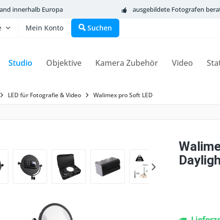
sand innerhalb Europa
ausgebildete Fotografen bera
e
Mein Konto
Suchen
Studio
Objektive
Kamera Zubehör
Video
Sta
LED für Fotografie & Video
Walimex pro Soft LED
Walime
Daylig
Lieferz