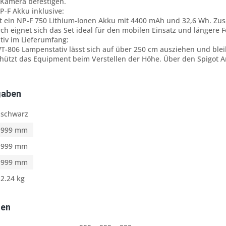
 Kamera befestigen.
P-F Akku inklusive:
st ein NP-F 750 Lithium-Ionen Akku mit 4400 mAh und 32,6 Wh. Zusä
rch eignet sich das Set ideal für den mobilen Einsatz und längere 
iv im Lieferumfang:
-806 Lampenstativ lässt sich auf über 250 cm ausziehen und bleib
ützt das Equipment beim Verstellen der Höhe. Über den Spigot A
gaben
schwarz
999 mm
999 mm
999 mm
2.24 kg
ten