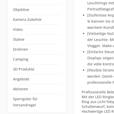
Leuchtrings mit
Portraitfotogra
Objektive
[Stufenlose Anp
Kamera Zubehör
% können Sie di
warmem Kunstlic
Video
[Vielseitige N
Stative
der Leuchte. Mi
Vlogger, Make-u
Drohnen
[Einfache Steu
Displays zeige
Camping
die volle Kontr
3D Produkte
[Flexible Strom
werden. Damit e
Angebote
professionelle 
Aktionen
Professionelle Be
Mit der LED Ringle
Sperrgüter für
Ring aus Licht fot
Versandregel
Schattenwurf, kein
Hochwertige LED R