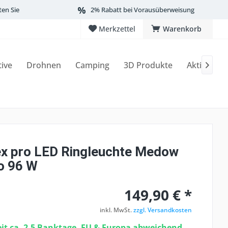
ten Sie
2% Rabatt bei Vorausüberweisung
Merkzettel
Warenkorb
tive
Drohnen
Camping
3D Produkte
Aktionen

x pro LED Ringleuchte Medow
o 96 W
149,90 € *
inkl. MwSt.
zzgl. Versandkosten
eit ca. 2-5 Banktage, EU & Europa abweichend