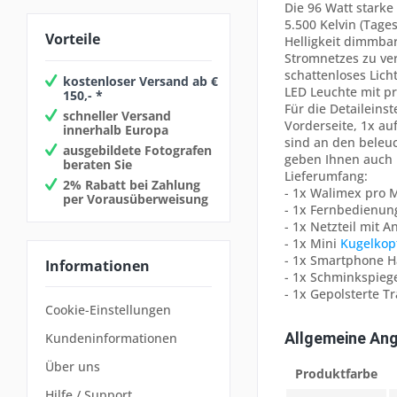
Die 96 Watt starke
5.500 Kelvin (Tage
Vorteile
Helligkeit dimmbar
Stromnetzes zu ver
schattenloses Lich
kostenloser Versand ab €
LED Leuchte mit p
150,- *
Für die Detaileins
schneller Versand
Vorderseite, 1x au
innerhalb Europa
sind an den beleu
ausgebildete Fotografen
geben Ihnen auch b
beraten Sie
Lieferumfang:
2% Rabatt bei Zahlung
- 1x Walimex pro M
per Vorausüberweisung
- 1x Fernbedienun
- 1x Netzteil mit 
- 1x Mini
Kugelkop
- 1x Smartphone H
Informationen
- 1x Schminkspieg
- 1x Gepolsterte 
Cookie-Einstellungen
Allgemeine An
Kundeninformationen
Über uns
Produktfarbe
Hilfe / Support