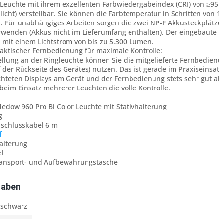
 Leuchte mit ihrem exzellenten Farbwiedergabeindex (CRI) von ≥95 R
slicht) verstellbar. Sie können die Farbtemperatur in Schritten von
. Für unabhängiges Arbeiten sorgen die zwei NP-F Akkusteckplätz
wenden (Akkus nicht im Lieferumfang enthalten). Der eingebaute D
t mit einem Lichtstrom von bis zu 5.300 Lumen.
raktischer Fernbedienung für maximale Kontrolle:
tellung an der Ringleuchte können Sie die mitgelieferte Fernbedie
f der Rückseite des Gerätes) nutzen. Das ist gerade im Praxiseins
chteten Displays am Gerät und der Fernbedienung stets sehr gut 
eim Einsatz mehrerer Leuchten die volle Kontrolle.
edow 960 Pro Bi Color Leuchte mit Stativhalterung
g
Anschlusskabel 6 m
f
alterung
el
Transport- und Aufbewahrungstasche
gaben
schwarz