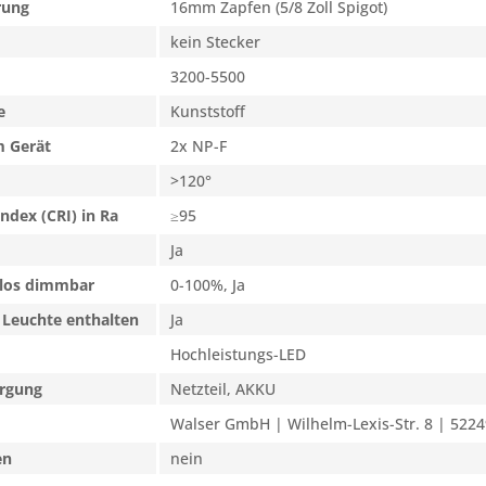
rung
16mm Zapfen (5/8 Zoll Spigot)
kein Stecker
3200-5500
e
Kunststoff
 Gerät
2x NP-F
>120°
ndex (CRI) in Ra
≥95
Ja
enlos dimmbar
0-100%, Ja
 Leuchte enthalten
Ja
Hochleistungs-LED
rgung
Netzteil, AKKU
Walser GmbH | Wilhelm-Lexis-Str. 8 | 5224
en
nein