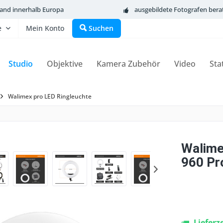
sand innerhalb Europa
ausgebildete Fotografen bera
e
Mein Konto
Suchen
Studio
Objektive
Kamera Zubehör
Video
Sta
Walimex pro LED Ringleuchte
Walime
960 Pr
Lieferz