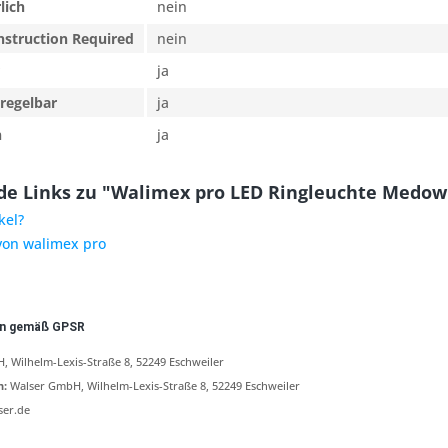
lich
nein
nstruction Required
nein
ja
regelbar
ja
n
ja
e Links zu "Walimex pro LED Ringleuchte Medow 
kel?
 von walimex pro
en gemäß GPSR
 Wilhelm-Lexis-Straße 8, 52249 Eschweiler
n:
Walser GmbH, Wilhelm-Lexis-Straße 8, 52249 Eschweiler
ser.de