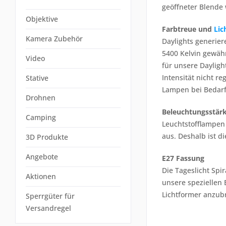
geöffneter Blende 
Objektive
Farbtreue und
Lic
Kamera Zubehör
Daylights generier
5400 Kelvin gewähr
Video
für unsere Dayligh
Intensität nicht r
Stative
Lampen bei Bedarf
Drohnen
Beleuchtungsstär
Camping
Leuchtstofflampen 
aus. Deshalb ist d
3D Produkte
Angebote
E27 Fassung
Die Tageslicht Spi
Aktionen
unsere speziellen
Lichtformer anzub
Sperrgüter für
Versandregel