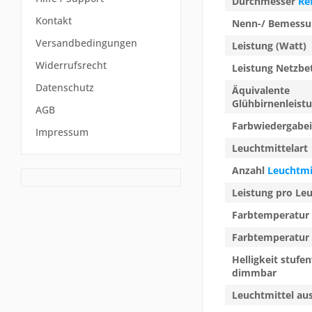
Durchmesser
Re
Kontakt
Nenn-/ Bemessu
Versandbedingungen
Leistung (Watt)
Widerrufsrecht
Leistung Netzbe
Datenschutz
Äquivalente
Glühbirnenleist
AGB
Farbwiedergabei
Impressum
Leuchtmittelart
Anzahl
Leuchtmi
Leistung pro Le
Farbtemperatur
Farbtemperatur 
Helligkeit stufe
dimmbar
Leuchtmittel au