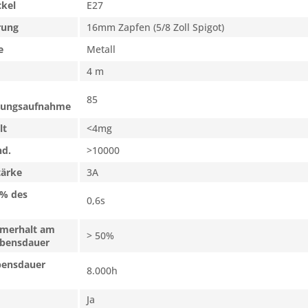
ckel
E27
rung
16mm Zapfen (5/8 Zoll Spigot)
e
Metall
4 m
85
tungsaufnahme
lt
<4mg
nd.
>10000
tärke
3A
0% des
0,6s
omerhalt am
> 50%
ebensdauer
bensdauer
8.000h
Ja