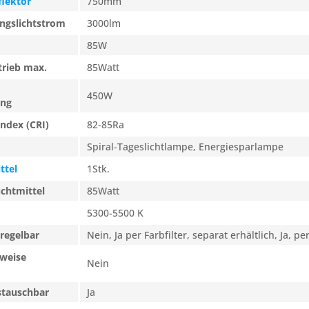
flektor
750mm
ngslichtstrom
3000lm
85W
trieb max.
85Watt
450W
ung
ndex (CRI)
82-85Ra
Spiral-Tageslichtlampe, Energiesparlampe
ttel
1Stk.
uchtmittel
85Watt
5300-5500 K
regelbar
Nein, Ja per Farbfilter, separat erhältlich, Ja, 
nweise
Nein
stauschbar
Ja