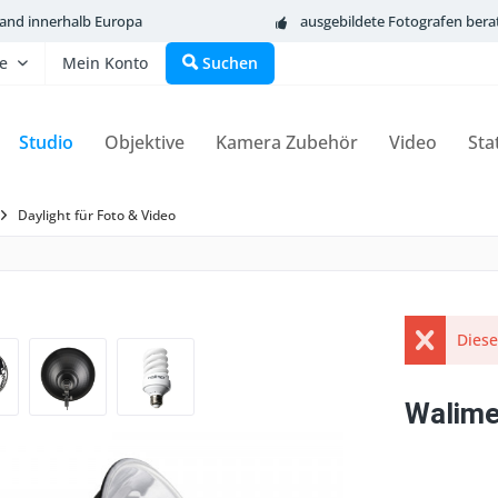
sand innerhalb Europa
ausgebildete Fotografen bera
fe
Mein Konto
Suchen
Studio
Objektive
Kamera Zubehör
Video
Sta
Daylight für Foto & Video
Diese
Walime