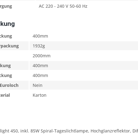
rgung
AC 220 - 240 V 50-60 Hz
ckung
ackung
400mm
erpackung
1932g
2000mm
ckung
400mm
ackung
400mm
Euroloch
Nein
erial
Karton
ight 450, inkl. 85W Spiral-Tageslichtlampe, Hochglanzreflektor, D