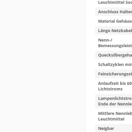
Leuchtmittel So
Anschluss Halte
Material Gehäus
Länge Netzkabel
Nenn-/
Bemessungsleis
Quecksilbergeha
Schaltzyklen mi
Feinsicherungss
Anlaufzeit bis 6
Lichtstroms
Lampenlichtstr
Ende der Nennl
Mittlere Nennle
Leuchtmittel
Neigbar