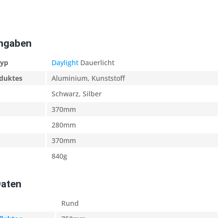
Angaben
typ
Daylight
Dauerlicht
oduktes
Aluminium, Kunststoff
Schwarz, Silber
370mm
280mm
370mm
840g
Daten
Rund