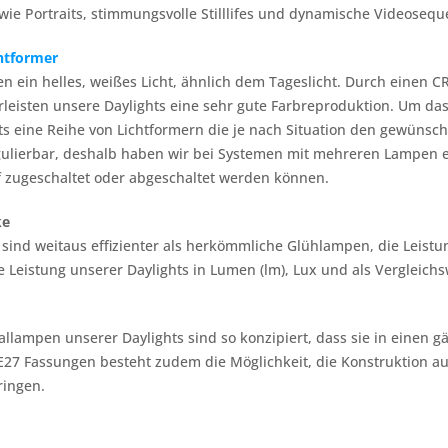
wie Portraits, stimmungsvolle Stilllifes und dynamische Videoseque
htformer
en ein helles, weißes Licht, ähnlich dem Tageslicht. Durch einen 
leisten unsere Daylights eine sehr gute Farbreproduktion. Um das 
ts eine Reihe von Lichtformern die je nach Situation den gewünscht
egulierbar, deshalb haben wir bei Systemen mit mehreren Lampen e
 zugeschaltet oder abgeschaltet werden können.
ke
sind weitaus effizienter als herkömmliche Glühlampen, die Leistun
ie Leistung unserer Daylights in Lumen (lm), Lux und als Vergle
rallampen unserer Daylights sind so konzipiert, dass sie in einen
 E27 Fassungen besteht zudem die Möglichkeit, die Konstruktion a
ringen.