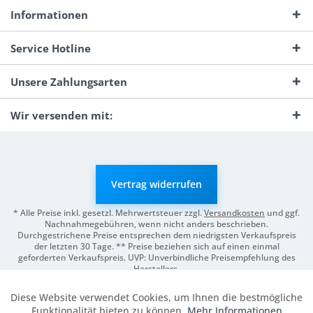
Informationen
Service Hotline
Unsere Zahlungsarten
Wir versenden mit:
Vertrag widerrufen
* Alle Preise inkl. gesetzl. Mehrwertsteuer zzgl.
Versandkosten
und ggf.
Nachnahmegebühren, wenn nicht anders beschrieben.
Durchgestrichene Preise entsprechen dem niedrigsten Verkaufspreis
der letzten 30 Tage. ** Preise beziehen sich auf einen einmal
geforderten Verkaufspreis. UVP: Unverbindliche Preisempfehlung des
Herstellers.
© 2026 Digitale Fotografien | Entwicklung & Support by
Pro-Webs.de
Diese Website verwendet Cookies, um Ihnen die bestmögliche
Aktiv
Funktionale
Funktionalität bieten zu können.
Mehr Informationen