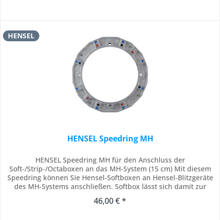
HENSEL
HENSEL Speedring MH
HENSEL Speedring MH für den Anschluss der
Soft-/Strip-/Octaboxen an das MH-System (15 cm) Mit diesem
Speedring können Sie Hensel-Softboxen an Hensel-Blitzgeräte
des MH-Systems anschließen. Softbox lässt sich damit zur
Ausrichtung am Blitzkopf um 360° in beiden Richtungen frei
46,00 € *
drehen. Farbkennzeichnung zur schnellen und richtigen
Montage der Spannstäbe. Nicht für die...