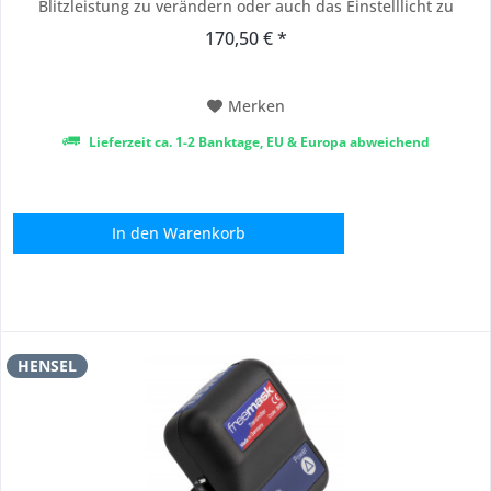
Blitzleistung zu verändern oder auch das Einstelllicht zu
schalten. Sie können mit 3 unterschiedlichen Kanälen und
170,50 € *
einem "All"-Kanal arbeiten. Der Sender ist klein, leicht und
einfach auf den Zubehörschuh...
Merken
Lieferzeit ca. 1-2 Banktage, EU & Europa abweichend
In den
Warenkorb
HENSEL