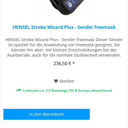
HENSEL Strobe Wizard Plus - Sender freemask
HENSEL Strobe Wizard Plus - Sender freemask Dieser Sender
ist speziell für die Anwendung von freemask geeignet, Sie
können ihn aber, mit kleinen Einschränkungen bei der
Auslöserate, auch für die normale Studioarbeit verwenden.
Der freemask Sender schickt zusätzlich ein zweites Funksignal
236,50 € *
über die für freemask benötigten F-Kanäle für die
Beleuchtung des Hintergrundes. In...
Merken
Lieferzeit ca. 2-5 Banktage, EU & Europa abweichend
In den
Warenkorb