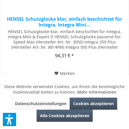
HENSEL Schutzglocke klar, einfach beschichtet für
Integra, Integra Mini...
HENSEL Schutzglocke klar, einfach beschichtet für Integra,
Integra Mini & Expert D HENSEL Schutzglocke passend für:
Speed Max (Hersteller Art-.Nr. 3050) Integra 250 Plus
(Hersteller Art-.Nr. 8814FM) Integra 500 Plus (Hersteller
Art-.Nr. 8815FM) Integra 1000 Plus (Hersteller Art-.Nr. 8816FM)
94,31 € *
Expert D 500 (Hersteller Art-.Nr. 8350) Expert D 1000
(Hersteller Art-.Nr. 8360)...
Merken
Lieferzeit ca. 2-5 Banktage, EU & Europa abweichend
Diese Website verwendet Cookies, um Ihnen die bestmögliche
Aktiv
Funktionale
Funktionalität bieten zu können.
Mehr Informationen
Datenschutzeinstellungen
Cookies akzeptieren
Inaktiv
Marketing
In den
Warenkorb
Alle Cookies akzeptieren
Inaktiv
Tracking