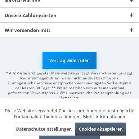
Service Hotline
Unsere Zahlungsarten
Wir versenden mit:
Vertrag widerrufen
* Alle Preise inkl. gesetzl. Mehrwertsteuer zzgl.
Versandkosten
und ggf.
Nachnahmegebühren, wenn nicht anders beschrieben.
Durchgestrichene Preise entsprechen dem niedrigsten Verkaufspreis
der letzten 30 Tage. ** Preise beziehen sich auf einen einmal
geforderten Verkaufspreis. UVP: Unverbindliche Preisempfehlung des
Herstellers.
© 2026 Digitale Fotografien | Entwicklung & Support by
Pro-Webs.de
Diese Website verwendet Cookies, um Ihnen die bestmögliche
Aktiv
Funktionale
Funktionalität bieten zu können.
Mehr Informationen
Datenschutzeinstellungen
Cookies akzeptieren
Inaktiv
Marketing