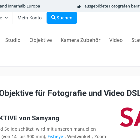
sand innerhalb Europa
ausgebildete Fotografen bera
fe
Mein Konto
Suchen
Studio
Objektive
Kamera Zubehör
Video
Sta
bjektive für Fotografie und Video DS
KTIVE von Samyang
d Solide schätzt, wird mit unseren manuellen
 (von 14- bis 300 mm),
Fisheye
-, Weitwinkel-, Zoom-