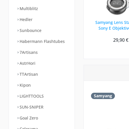
Multiblitz
Hedler
Samyang Lens Sta
Sony E Objektiv
Sunbounce
29,90 €
Habermann Flashtubes
7Artisans
AstrHori
TTArtisan
Kipon
Samyang
LIGHTTOOLS
SUN-SNIPER
Goal Zero
Colorama