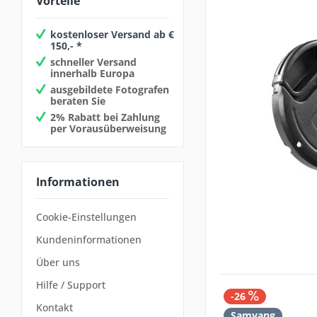
Vorteile
Canon R
Canon RF
kostenloser Versand ab €
Fuji X
150,- *
MFT
schneller Versand
innerhalb Europa
Nikon F
ausgebildete Fotografen
Nikon Z
beraten Sie
Pentax K
2% Rabatt bei Zahlung
per Vorausüberweisung
PL
Samsung NX
Sony A
Informationen
Sony E
Cookie-Einstellungen
Kundeninformationen
Über uns
Hilfe / Support
-26
Kontakt
Samyang