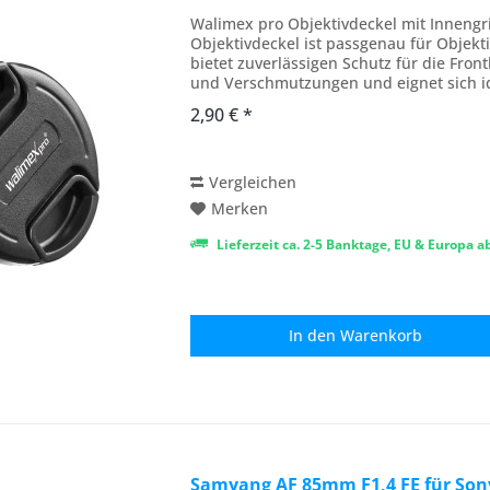
Walimex pro Objektivdeckel mit Innengr
Objektivdeckel ist passgenau für Objek
bietet zuverlässigen Schutz für die Front
und Verschmutzungen und eignet sich ide
der...
2,90 € *
Vergleichen
Merken
Lieferzeit ca. 2-5 Banktage, EU & Europa 
In den
Warenkorb
Samyang AF 85mm F1,4 FE für Son