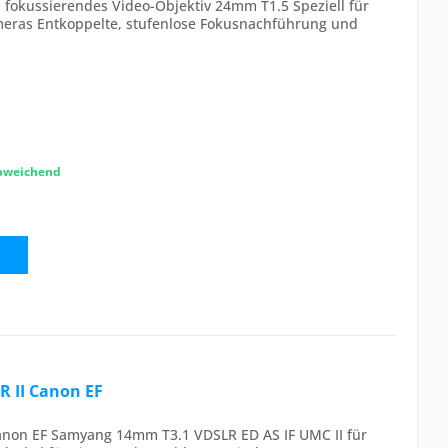
 fokussierendes Video-Objektiv 24mm T1.5 Speziell für
meras Entkoppelte, stufenlose Fokusnachführung und
abweichend
 II Canon EF
non EF Samyang 14mm T3.1 VDSLR ED AS IF UMC II für