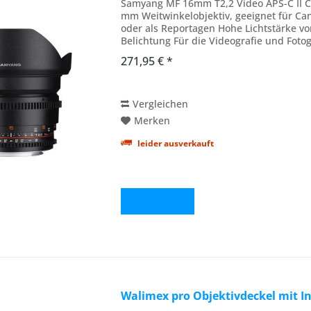
Samyang MF 16mm T2,2 Video APS-C II Ca
mm Weitwinkelobjektiv, geeignet für Ca
oder als Reportagen Hohe Lichtstärke vo
Belichtung Für die Videografie und Foto
SAMYANG sind Sie...
271,95 € *
Vergleichen
Merken
leider ausverkauft
Details
Walimex pro Objektivdeckel mit I