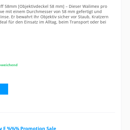
iff 58mm [Objektivdeckel 58 mm] – Dieser Walimex pro
tive mit einem Durchmesser von 58 mm gefertigt und
linse. Er bewahrt Ihr Objektiv sicher vor Staub, Kratzern
al für den Einsatz im Alltag, beim Transport oder bei
abweichend
y E %%% Promotion Sale