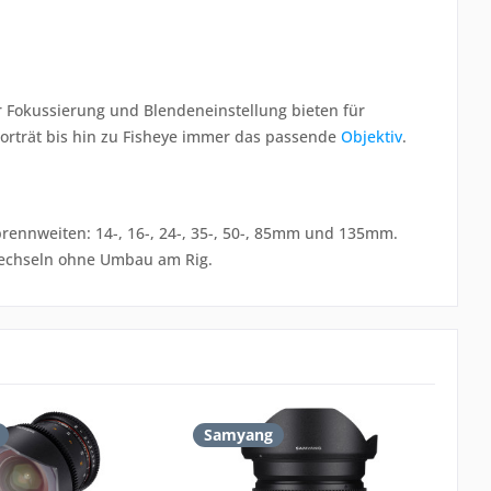
r Fokussierung und Blendeneinstellung bieten für
rträt bis hin zu Fisheye immer das passende
Objektiv
.
ennweiten: 14-, 16-, 24-, 35-, 50-, 85mm und 135mm.
Wechseln ohne Umbau am Rig.
Samyang
w