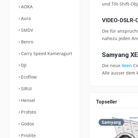
und Tilt-Shift-O
AOKA
Aura
VIDEO-DSLR-
SMDV
Die für anspruch
nahezu jeden Anw
Benro
Carry Speed Kameragurt
Samyang XE
DJI
Die neue
Xeen
Ci
Alle ausser dem
Ecoflow
SIRUI
Hensel
Topseller
Profoto
Samyang
Godox
Priolite