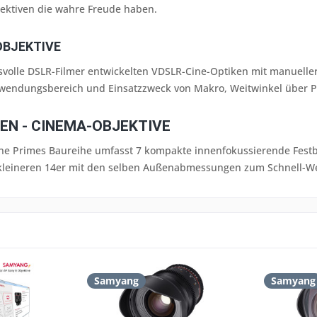
bjektiven die wahre Freude haben.
OBJEKTIVE
svolle DSLR-Filmer entwickelten VDSLR-Cine-Optiken mit manuelle
endungsbereich und Einsatzzweck von Makro, Weitwinkel über Po
EN - CINEMA-OBJEKTIVE
ne Primes Baureihe umfasst 7 kompakte innenfokussierende Festbr
 kleineren 14er mit den selben Außenabmessungen zum Schnell-
Samyang
Samyang