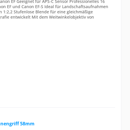
non EF Geeignet für APS-C Sensor Professionelles 16
non EF und Canon EF-S Ideal für Landschaftsaufnahmen
n 1:2,2 Stufenlose Blende für eine gleichmäßige
grafie entwickelt Mit dem Weitwinkelobjektiv von
nnengriff 58mm