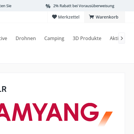
ten Sie
2% Rabatt bei Vorausüberweisung
Merkzettel
Warenkorb
tive
Drohnen
Camping
3D Produkte
Aktionen

LR