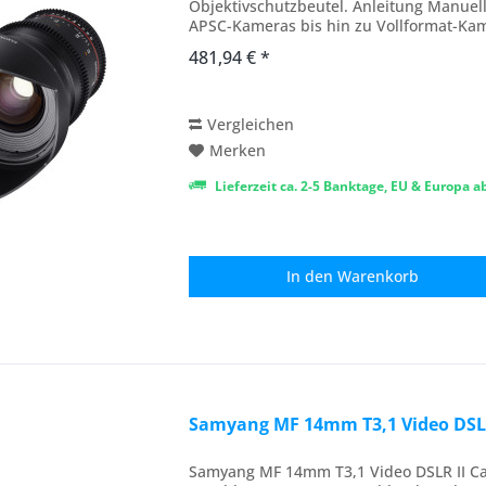
Objektivschutzbeutel. Anleitung Manuell
APSC-Kameras bis hin zu Vollformat-Ka
Blendeneinstellung mit Zahnkranz...
481,94 € *
Vergleichen
Merken
Lieferzeit ca. 2-5 Banktage, EU & Europa 
In den
Warenkorb
Samyang MF 14mm T3,1 Video DSLR
Samyang MF 14mm T3,1 Video DSLR II Ca