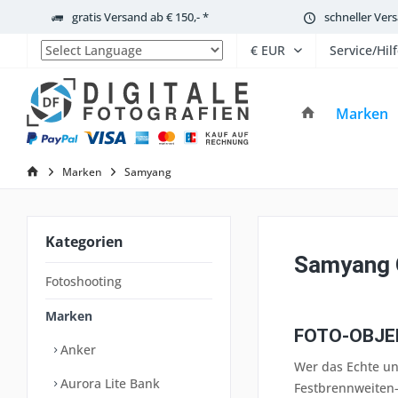
gratis Versand ab € 150,- *
schneller Ver
Service/Hil
Powered by
Marken
Marken
Samyang
Kategorien
Samyang O
Fotoshooting
Marken
FOTO-OBJE
Anker
Wer das Echte un
Aurora Lite Bank
Festbrennweiten-