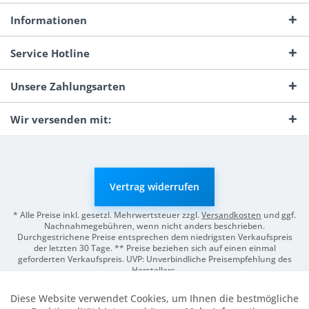
Informationen
Service Hotline
Unsere Zahlungsarten
Wir versenden mit:
Vertrag widerrufen
* Alle Preise inkl. gesetzl. Mehrwertsteuer zzgl.
Versandkosten
und ggf.
Nachnahmegebühren, wenn nicht anders beschrieben.
Durchgestrichene Preise entsprechen dem niedrigsten Verkaufspreis
der letzten 30 Tage. ** Preise beziehen sich auf einen einmal
geforderten Verkaufspreis. UVP: Unverbindliche Preisempfehlung des
Herstellers.
© 2026 Digitale Fotografien | Entwicklung & Support by
Pro-Webs.de
Diese Website verwendet Cookies, um Ihnen die bestmögliche
Aktiv
Funktionale