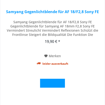
Samyang Gegenlichtblende für AF 18/F2,8 Sony FE
Samyang Gegenlichtblende für AF 18/F2,8 Sony FE
Gegenlichtblende für Samyang AF 18mm F2,8 Sony FE
Vermindert Streulicht Vermindert Reflexionen Schützt die
Frontlinse Steigert die Bildqualität Die Funktion Die
Gegenlichtblende (auch Streulichtblende oder Sonnenblende
19,90 € *
genannt) vermindert seitlich einfallendes Licht auf den
Sensor. Die sogenannten Lens Flares (Lichtsäume)...
Merken
leider ausverkauft
Details