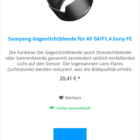
Samyang Gegenlichtblende für AF 50/F1,4 Sony FE
Die Funktion Die Gegenlichtblende (auch Streulichtblende
oder Sonnenblende genannt) vermindert seitlich einfallendes
Licht auf den Sensor. Die sogenannten Lens Flares
(Lichtsäume) werden reduziert, was die Bildqualität erhöht.
Die Bilder wirken durch den Einsatz der Sonnenblende
20,41 € *
weniger flau und kontrastarm. Zudem bietet die
Sonnenblende einen gewissen Schutz der Frontlinse...
Merken
leider ausverkauft
Details