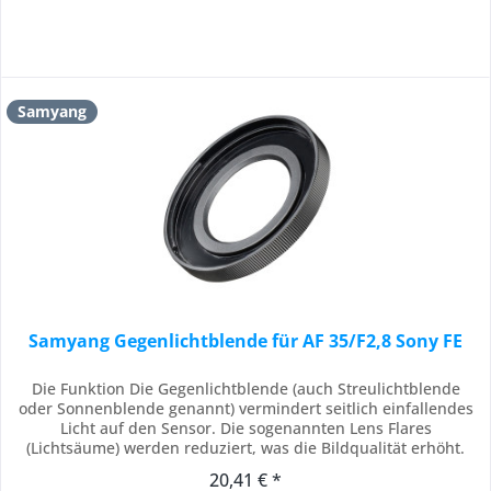
Samyang
Samyang Gegenlichtblende für AF 35/F2,8 Sony FE
Die Funktion Die Gegenlichtblende (auch Streulichtblende
oder Sonnenblende genannt) vermindert seitlich einfallendes
Licht auf den Sensor. Die sogenannten Lens Flares
(Lichtsäume) werden reduziert, was die Bildqualität erhöht.
Die Bilder wirken durch den Einsatz der Sonnenblende
20,41 € *
weniger flau und kontrastarm. Zudem bietet die