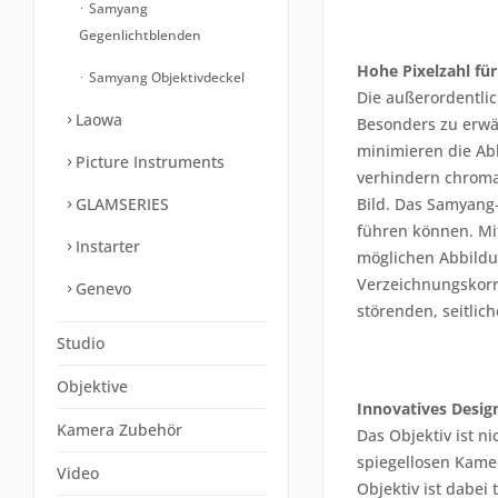
Samyang
Gegenlichtblenden
Hohe Pixelzahl für
Samyang Objektivdeckel
Die außerordentli
Laowa
Besonders zu erwäh
minimieren die Abb
Picture Instruments
verhindern chromat
GLAMSERIES
Bild. Das Samyang-
führen können. Mi
Instarter
möglichen Abbildun
Verzeichnungskorr
Genevo
störenden, seitlic
Studio
Objektive
Innovatives Desig
Kamera Zubehör
Das Objektiv ist n
spiegellosen Kame
Video
Objektiv ist dabei