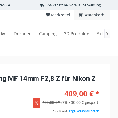
ten Sie
2% Rabatt bei Vorausüberweisung
Merkzettel
Warenkorb
tive
Drohnen
Camping
3D Produkte
Aktionen

g MF 14mm F2,8 Z für Nikon Z
409,00 € *
439,00 € *
(7% / 30,00 € gespart)
inkl. MwSt.
zzgl. Versandkosten