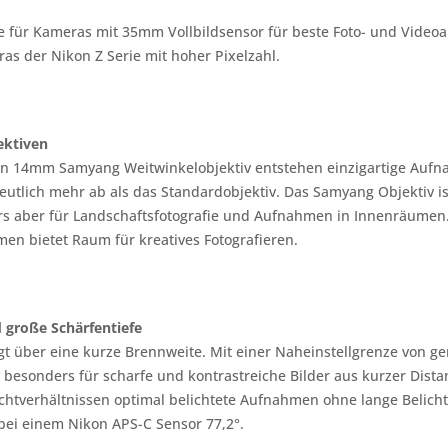
 für Kameras mit 35mm Vollbildsensor für beste Foto- und Videoa
as der Nikon Z Serie mit hoher Pixelzahl.
ektiven
 14mm Samyang Weitwinkelobjektiv entstehen einzigartige Aufnah
utlich mehr ab als das Standardobjektiv. Das Samyang Objektiv i
rs aber für Landschaftsfotografie und Aufnahmen in Innenräumen.
en bietet Raum für kreatives Fotografieren.
 große Schärfentiefe
gt über eine kurze Brennweite. Mit einer Naheinstellgrenze von g
 besonders für scharfe und kontrastreiche Bilder aus kurzer Distan
chtverhältnissen optimal belichtete Aufnahmen ohne lange Belich
 bei einem Nikon APS-C Sensor 77,2°.