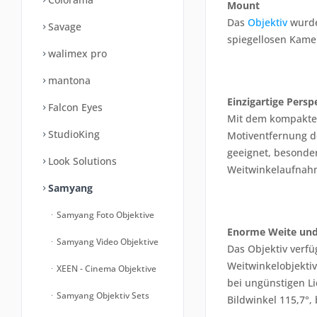
Mount
Das
Objektiv
wurde
Savage
spiegellosen Kamer
walimex pro
mantona
Einzigartige Persp
Falcon Eyes
Mit dem kompakten
StudioKing
Motiventfernung de
geeignet, besonde
Look Solutions
Weitwinkelaufnahm
Samyang
Samyang Foto Objektive
Enorme Weite und
Samyang Video Objektive
Das Objektiv verfü
Weitwinkelobjektiv
XEEN - Cinema Objektive
bei ungünstigen Li
Samyang Objektiv Sets
Bildwinkel 115,7°,