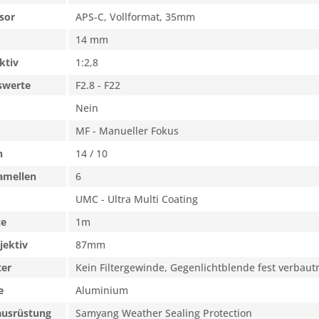
sor
APS-C, Vollformat, 35mm
14 mm
ktiv
1:2,8
swerte
F2.8 - F22
Nein
MF - Manueller Fokus
n
14 / 10
amellen
6
UMC - Ultra Multi Coating
ze
1m
jektiv
87mm
ter
Kein Filtergewinde, Gegenlichtblende fest verbau
e
Aluminium
ausrüstung
Samyang Weather Sealing Protection