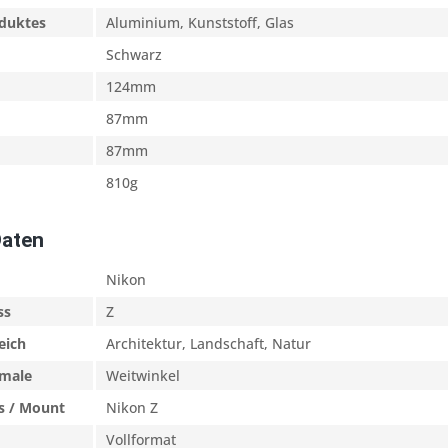
oduktes
Aluminium, Kunststoff, Glas
Schwarz
124mm
87mm
87mm
810g
Daten
Nikon
ss
Z
eich
Architektur, Landschaft, Natur
male
Weitwinkel
s / Mount
Nikon Z
Vollformat