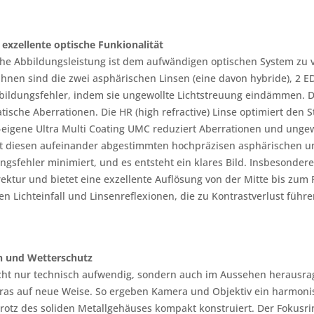
 exzellente optische Funkionalität
che Abbildungsleistung ist dem aufwändigen optischen System zu 
nen sind die zwei asphärischen Linsen (eine davon hybride), 2 ED
ildungsfehler, indem sie ungewollte Lichtstreuung eindämmen. Die
ische Aberrationen. Die HR (high refractive) Linse optimiert den 
eigene Ultra Multi Coating UMC reduziert Aberrationen und ungew
t diesen aufeinander abgestimmten hochpräzisen asphärischen 
gsfehler minimiert, und es entsteht ein klares Bild. Insbesondere
ektur und bietet eine exzellente Auflösung von der Mitte bis zum
hen Lichteinfall und Linsenreflexionen, die zu Kontrastverlust führ
n und Wetterschutz
icht nur technisch aufwendig, sondern auch im Aussehen herausrage
ras auf neue Weise. So ergeben Kamera und Objektiv ein harmonis
 trotz des soliden Metallgehäuses kompakt konstruiert. Der Fokusrin