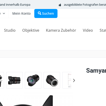
sand innerhalb Europa
ausgebildete Fotografen bera
e
Mein Konto
Suchen
Studio
Objektive
Kamera Zubehör
Video
Sta
Samyan