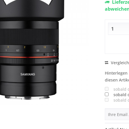
Lieferz
abweiche
Vergleic
Hinterlegen 
diesen Artik
sobald 
sobald 
sobald 